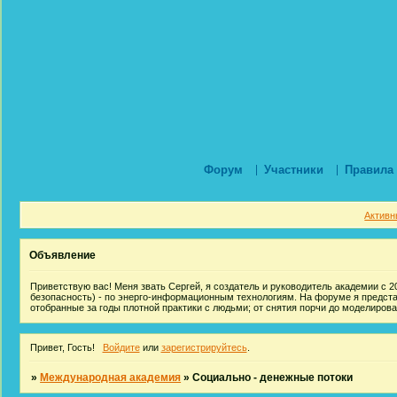
Форум
Участники
Правила
Активн
Объявление
Приветствую вас! Меня звать Сергей, я создатель и руководитель академии с 20
безопасность) - по энерго-информационным технологиям. На форуме я предст
отобранные за годы плотной практики с людьми; от снятия порчи до моделиров
Привет, Гость!
Войдите
или
зарегистрируйтесь
.
»
Международная академия
»
Социально - денежные потоки