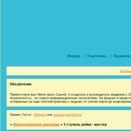
Форум
Участники
Правила
Активн
Объявление
Приветствую вас! Меня звать Сергей, я создатель и руководитель академии с 20
безопасность) - по энерго-информационным технологиям. На форуме я предст
отобранные за годы плотной практики с людьми; от снятия порчи до моделиров
Привет, Гость!
Войдите
или
зарегистрируйтесь
.
»
Международная академия
»
3 ступень рейки - мастер