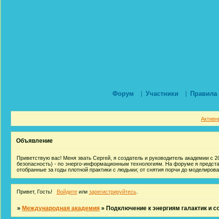
Форум
Участники
Правила
Активн
Объявление
Приветствую вас! Меня звать Сергей, я создатель и руководитель академии с 20
безопасность) - по энерго-информационным технологиям. На форуме я предст
отобранные за годы плотной практики с людьми; от снятия порчи до моделиров
Привет, Гость!
Войдите
или
зарегистрируйтесь
.
»
Международная академия
»
Подключение к энергиям галактик и с