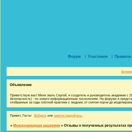
Форум
Участники
Правила
Активн
Объявление
Приветствую вас! Меня звать Сергей, я создатель и руководитель академии с 20
безопасность) - по энерго-информационным технологиям. На форуме я предст
отобранные за годы плотной практики с людьми; от снятия порчи до моделиров
Привет, Гость!
Войдите
или
зарегистрируйтесь
.
»
Международная академия
»
Отзывы о полученных результатах пр