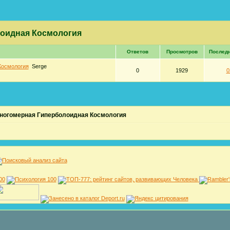
оидная Космология
Ответов
Просмотров
Послед
Космология
Serge
0
1929
0
ногомерная Гиперболоидная Космология