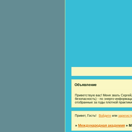
Объявление
Приветствую вас! Меня звать Сергей,
безопасность) - по энерго-информац
отобранные за годы плотной практики
Привет, Гость!
Войдите
или
зарегист
»
Международная академия
»
М