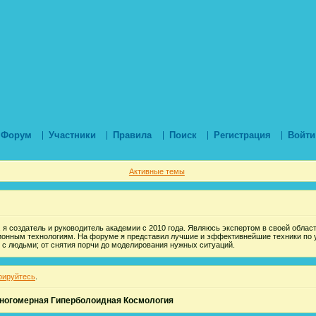
Форум
Участники
Правила
Поиск
Регистрация
Войти
Активные темы
 я создатель и руководитель академии с 2010 года. Являюсь экспертом в своей области
ионным технологиям. На форуме я представил лучшие и эффективнейшие техники по 
 с людьми; от снятия порчи до моделирования нужных ситуаций.
рируйтесь
.
ногомерная Гиперболоидная Космология