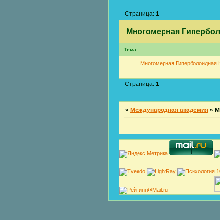
Страница:
1
Многомерная Гипербол
Тема
Многомерная Гиперболоидная 
Страница:
1
»
Международная академия
»
М