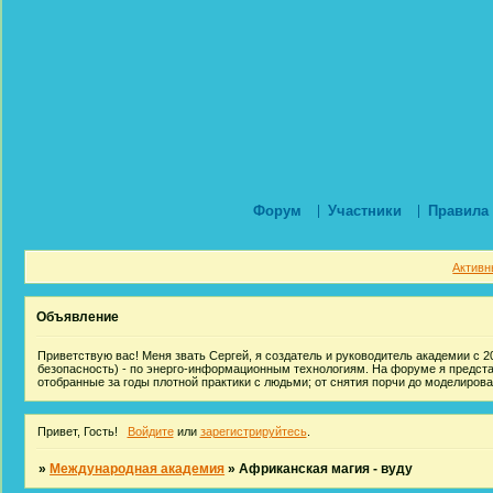
Форум
Участники
Правила
Активн
Объявление
Приветствую вас! Меня звать Сергей, я создатель и руководитель академии с 20
безопасность) - по энерго-информационным технологиям. На форуме я предст
отобранные за годы плотной практики с людьми; от снятия порчи до моделиров
Привет, Гость!
Войдите
или
зарегистрируйтесь
.
»
Международная академия
»
Африканская магия - вуду