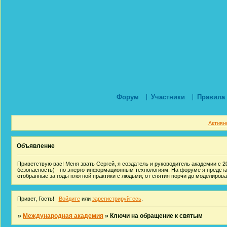
Форум
Участники
Правила
Активн
Объявление
Приветствую вас! Меня звать Сергей, я создатель и руководитель академии с 20
безопасность) - по энерго-информационным технологиям. На форуме я предст
отобранные за годы плотной практики с людьми; от снятия порчи до моделиров
Привет, Гость!
Войдите
или
зарегистрируйтесь
.
»
Международная академия
»
Ключи на обращение к святым