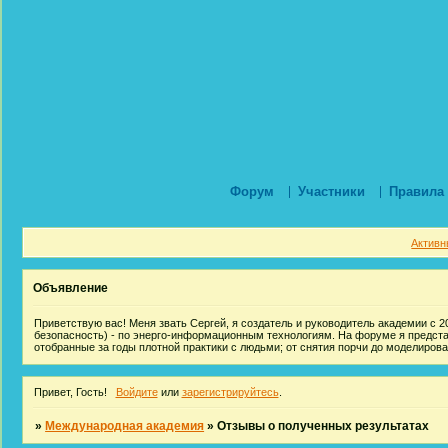
Форум
Участники
Правила
Активн
Объявление
Приветствую вас! Меня звать Сергей, я создатель и руководитель академии с 20
безопасность) - по энерго-информационным технологиям. На форуме я предст
отобранные за годы плотной практики с людьми; от снятия порчи до моделиров
Привет, Гость!
Войдите
или
зарегистрируйтесь
.
»
Международная академия
»
Отзывы о полученных результатах