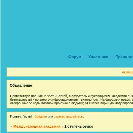
Форум
Участники
Правила
Активн
Объявление
Приветствую вас! Меня звать Сергей, я создатель и руководитель академии с 20
безопасность) - по энерго-информационным технологиям. На форуме я предст
отобранные за годы плотной практики с людьми; от снятия порчи до моделиров
Привет, Гость!
Войдите
или
зарегистрируйтесь
.
»
Международная академия
»
1 ступень рейки