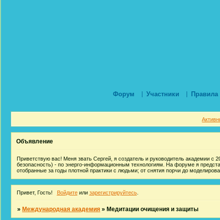
Форум
Участники
Правила
Активн
Объявление
Приветствую вас! Меня звать Сергей, я создатель и руководитель академии с 20
безопасность) - по энерго-информационным технологиям. На форуме я предст
отобранные за годы плотной практики с людьми; от снятия порчи до моделиров
Привет, Гость!
Войдите
или
зарегистрируйтесь
.
»
Международная академия
»
Медитации очищения и защиты