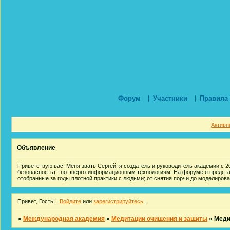
Форум
Участники
Правила
Активн
Объявление
Приветствую вас! Меня звать Сергей, я создатель и руководитель академии с 20
безопасность) - по энерго-информационным технологиям. На форуме я предст
отобранные за годы плотной практики с людьми; от снятия порчи до моделиров
Привет, Гость!
Войдите
или
зарегистрируйтесь
.
»
Международная академия
»
Медитации очищения и защиты
»
Меди