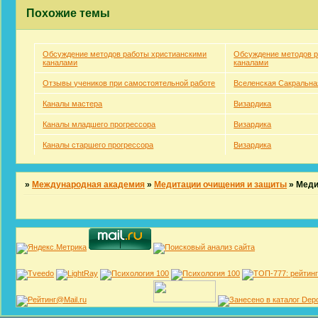
Похожие темы
Обсуждение методов работы христианскими
Обсуждение методов р
каналами
каналами
Отзывы учеников при самостоятельной работе
Вселенская Сакральна
Каналы мастера
Визардика
Каналы младшего прогрессора
Визардика
Каналы старшего прогрессора
Визардика
»
Международная академия
»
Медитации очищения и защиты
»
Меди