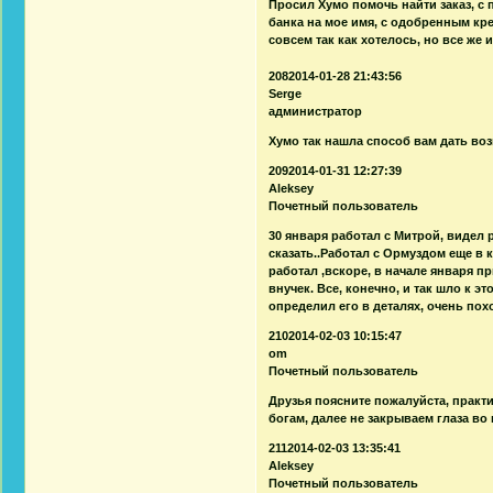
Просил Хумо помочь найти заказ, с 
банка на мое имя, с одобренным кре
совсем так как хотелось, но все же
2082014-01-28 21:43:56
Serge
администратор
Хумо так нашла способ вам дать во
2092014-01-31 12:27:39
Aleksey
Почетный пользователь
30 января работал с Митрой, видел 
сказать..Работал с Ормуздом еще в 
работал ,вскоре, в начале января пр
внучек. Все, конечно, и так шло к э
определил его в деталях, очень похо
2102014-02-03 10:15:47
om
Почетный пользователь
Друзья поясните пожалуйста, практи
богам, далее не закрываем глаза во
2112014-02-03 13:35:41
Aleksey
Почетный пользователь