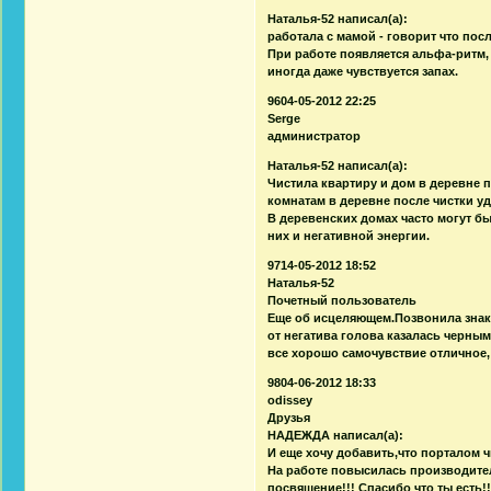
Наталья-52 написал(а):
работала с мамой - говорит что пос
При работе появляется альфа-ритм,
иногда даже чувствуется запах.
9604-05-2012 22:25
Serge
администратор
Наталья-52 написал(а):
Чистила квартиру и дом в деревне
комнатам в деревне после чистки у
В деревенских домах часто могут бы
них и негативной энергии.
9714-05-2012 18:52
Наталья-52
Почетный пользователь
Еще об исцеляющем.Позвонила знако
от негатива голова казалась черным
все хорошо самочувствие отличное,
9804-06-2012 18:33
odissey
Друзья
НАДЕЖДА написал(а):
И еще хочу добавить,что порталом 
На работе повысилась производите
посвящение!!! Спасибо что ты есть!!