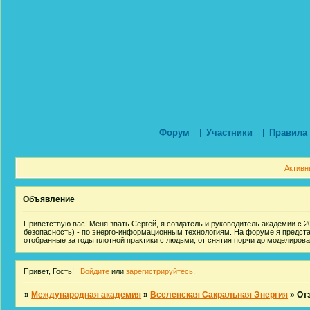
Форум
Участники
Правила
Активн
Объявление
Приветствую вас! Меня звать Сергей, я создатель и руководитель академии с 20
безопасность) - по энерго-информационным технологиям. На форуме я предст
отобранные за годы плотной практики с людьми; от снятия порчи до моделиров
Привет, Гость!
Войдите
или
зарегистрируйтесь
.
»
Международная академия
»
Вселенская Сакральная Энергия
»
От