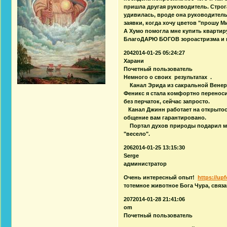
пришла другая руководитель. Строг
удивилась, вроде она руководитель,
заявки, когда хочу цветов "прошу Ми
А Хумо помогла мне купить кварти
БлагоДАРЮ БОГОВ зороастризма и и
2042014-01-25 05:24:27
Харани
Почетный пользователь
Немного о своих результатах .
Канал Эрида из сакральной Венеры
Феникс я стала комфортно переноси
без перчаток, сейчас запросто.
Канал Джинн работает на открытост
общение вам гарантировано.
Портал духов природы подарил мне
"весело".
2062014-01-25 13:15:30
Serge
администратор
Очень интересный опыт!
https://up
тотемное животное Бога Чура, связ
2072014-01-28 21:41:06
om
Почетный пользователь