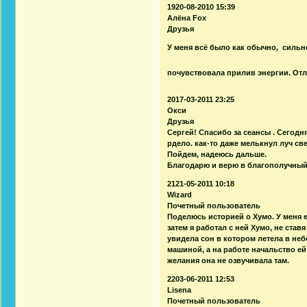
1920-08-2010 15:39
Алёна Fox
Друзья
У меня всё было как обычно, сильн
почувствовала прилив энергии. Отл
2017-03-2011 23:25
Окси
Друзья
Сергей! Спасибо за сеансы . Сегодн
рдело. как-то даже мелькнул луч све
Пойдем, надеюсь дальше.
Благодарю и верю в благополучный
2121-05-2011 10:18
Wizard
Почетный пользователь
Поделюсь историей о Хумо. У меня е
затем я работал с ней Хумо, не став
увидела сон в котором летела в небе
машиной, а на работе начальство е
желания она не озвучивала там.
2203-06-2011 12:53
Lisena
Почетный пользователь