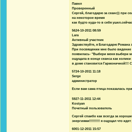
Павел
Проверенный
Сергей, благодарю за сеанс)) при с
на некоторое время
как будто куда-то в себя ушел.сейча
5624-10-2011 08:59
Lara
Активный участник
Здравствуйте, я Благодарю Романа 
При посвящении мне было видение К
появилась- "Выбери меня выбери ме
ощущала в конце сеанса как колики
в доме становится Гармоничной!!! С
5724-10-2011 11:18
Serge
администратор
Если вам сама птица показалась при
5927-11-2011 12:44
Kostyan
Почетный пользователь
Cергей спаибо как всегда за хороши
энергиями!!!!!!!!! я ощущал что иде
6001-12-2011 15:57