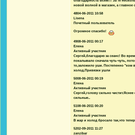
благодарность Всем!!! За те нескол
новой волной в магазин, а главное
4804-06-2011 10:58
Lisena
Почетный пользователь
Огромное спасибо!
4908-06-2011 00:17
Елена
Активный участник
Сергей,благодарю за сеанс! Во врем
покалывало сначала чуть-чуть, пото
то,заложило уши. Постепенно "ком в
холод.Привязки ушли
5008-06-2011 00:19
Елена
Активный участник
Сергей,голову сильно чистит.Яснее
сильные..
5108-06-2011 00:20
Елена
Активный участник
В жар и холод бросало так,что тепер
5202-09-2011 11:27
zanzibar