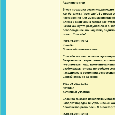
Администратор
Вчера проходил сеанс исцеляющим п
как бы слегка "звенело". Во время 
Растворения или уменьшения блоков
Ближе к окончанию сеанса как-будт
начал как-будто раздуваться, и был
освобождение, но над этим, видим
легче . Спасибо!
5313-09-2011 23:04
Kamelia
Почетный пользователь
Спасибо за сеанс исцеляющим порт
Энергия шла с наростанием, волнами
чувствовался жар, такое впечатлени
разболелась голова, но вобщем сеа
находилась в состоянии депрессии)
Сергей спасибо за сеанс!
5421-09-2011 21:31
Наталья
Активный участник
Спасибо за сеанс исцеляющим портал
наводит порядок внутри. С печенко
блаженство разлилось. Я в восторге
5510-10-2011 22:33