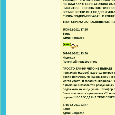
ЛЕГЛА,И КАК Я ЕЕ НЕ СГОНЯЛА-Л
ЧИСТИТСЯ!!! НО ОНА ПОСТОЯННО 
ВРЕМЯ ЧИСТКИ ОНА ПОДПРЫГИВАЛ
СНОВА ПОДПРЫГИВАЛА!!! В КОНЦЕ
ТЕБЯ СЕРЕЖА ЗА ПОСВЯЩЕНИЕ!!! З
6508-12-2011 17:35
Serge
администратор
6614-12-2011 23:30
Надежда
Почетный пользователь
ПРОСТО ТАК-НИ ЧЕГО НЕ БЫВАЕТ!!! 
портала!!! На моей работе,у погруз
около получаса. Но на клыках у нег
могла упасть и завалить шофера. 
о помощи. Сказала три раза,и клы
подъехать ко мне,и ушла!!! Шофер п
была в шоке от случившегося!!! 
портал!!! БЛАГОДАРНА ТЕБЕ СЕРГЕ
6715-12-2011 23:47
Serge
администратор