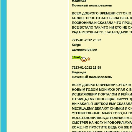
Надежда
Почетный пользователь
ВСЕМ ДОБРОГО ВРЕМЕНИ СУТОК!!!
КОЛЛЕГ ПРОСТО ЗАГРЫЗЛА ВЕСЬ 
ПОЗВОНИЛА,И СКАЗАЛА ЧТО ПРОЦ
ВСЕ ВСТАЛО ТАК,ЧТО НИ КТО НЕ 
РАДА РЕЗУЛЬТАТУ!!! БЛАГОДАРЮ 
7715-01-2012 23:22
Serge
администратор
7823-01-2012 21:59
Надежда
Почетный пользователь
ВСЕМ ДОБРОГО ВРЕМЕНИ СУТОК!!
НОВЫМ ГОДОМ МОЙ МУЖ УПАЛ С В
ИСЦЕЛЯЮЩИМ ПОРТАЛОМ И РЕЙКИ
ОТ ЯИЦА,ЕМУ ПООБЕЩАЛ ХИРУРГ 
НИ КАКАЯ. Я ШУТКОЙ ЕМУ СКАЗАЛ
МЕСЯЦА,ЕМУ ДЕЛАЮТ СНИМКИ И С
УТЕШИТЕЛЬНЫЕ. МАЛО ТОГО,НА 
ВОССТАНОВИЛАСЬ,ОГРОМНАЯ РАЗН
СМОТРЕЛ НА НОГУ И ГОВОРИЛ,МУР
КОЖЕ, НО ПРОСТИТЕ ВЕДЬ ОН ЖЕ 
ВИЗЖАЛ ОТ БОЛИ, ГОВОРИЛ ЧТО 