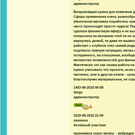
администратор
Визуализация нужна для новичков для
Сфера применения очень разнообраз
убыточном магазине поработать хумо
часто происходят просто чудеса! П
сделала финансовую аферу и ее выз
попросила на желаниях чтоб ее не з
вернулась домой, ее даже не вызва
работает с клубком этих связей,ве
подтянуть нужную ситуацию, митра 
потерянного, на отношения, вообще
множество возможностей для финан
Фактически это как сказка-работа н
нужно учитывать что просите, если 
частично, или в другом ключе - луч
благополучие материальное, не отры
1403-06-2010 00:58
Serge
администратор
1519-08-2010 21:44
орианна
Активный участник
принимала сеанс митры . вебраци