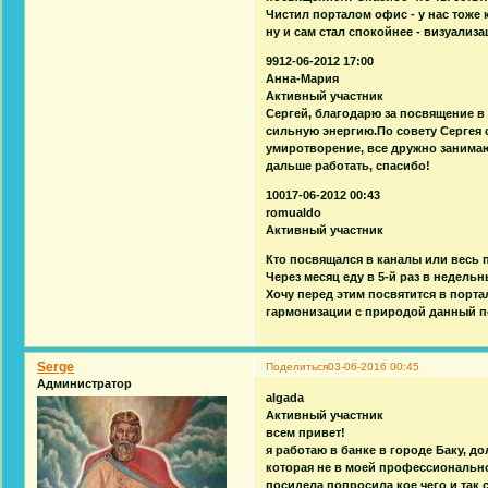
Чистил порталом офис - у нас тоже
ну и сам стал спокойнее - визуализа
9912-06-2012 17:00
Анна-Мария
Активный участник
Сергей, благодарю за посвящение 
сильную энергию.По совету Сергея с
умиротворение, все дружно занима
дальше работать, спасибо!
10017-06-2012 00:43
romualdo
Активный участник
Кто посвящался в каналы или весь 
Через месяц еду в 5-й раз в недель
Хочу перед этим посвятится в порт
гармонизации с природой данный п
Serge
Поделиться
03-06-2016 00:45
Администратор
algada
Активный участник
всем привет!
я работаю в банке в городе Баку, д
которая не в моей профессиональн
посидела попросила кое чего и так