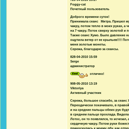
Foggy-cat
Почетный пользователь
Доброго времени суток!
Принимала сеанс Митра. Пришел муж
чакру, потом тепло в моих руках, а
на 7 чакру. Поток сверху золотой и
Также сеанс Хумо. Было давление на
ощутила ветер от ее крыльев!!!! По
меня золотые монеты.
Сережа, благодарю за сеансы.
828-04-2010 15:59
Serge
администратор
отлично!
908-05-2010 13:19
Viktoriya
Активный участник
Сережа, большое спасибо, за сеанс 
Переодически покачивало, в правой
и на средние пальцы обеих рук буд
в среднем пальце прохлада. Видела к
Лотос, он то появлялся, то исчезал
сердечную чакру. Потом руки божест
прикоснулась к моему лбу, как отп