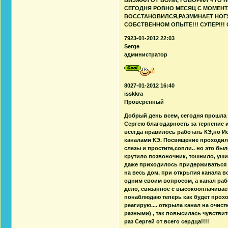
СЕГОДНЯ РОВНО МЕСЯЦ С МОМЕНТ
ВОССТАНОВИЛСЯ,РАЗМИНАЕТ НОГУ
СОБСТВЕННОМ ОПЫТЕ!!! СУПЕР!!
7923-01-2012 22:03
Serge
администратор
8027-01-2012 16:40
isskkra
Проверенный
Добрый день всем, сегодня прошла 
Сергею благодарность за терпение и
всегда нравилось работать КЭ,но И
каналами КЭ. Посвящение проходило
слезы и простите,сопли.. но это был
крутило позвоночник, тошнило, уш
даже приходилось придерживаться з
на весь дом, при открытия канала в
одним своим вопросом, а канал раб
дело, связанное с высокооплачивае
понаблюдаю теперь как будет проход
реагирую.... открыла канал на очист
разными) , так повысилась чувствит
раз Сергей от всего сердца!!!!