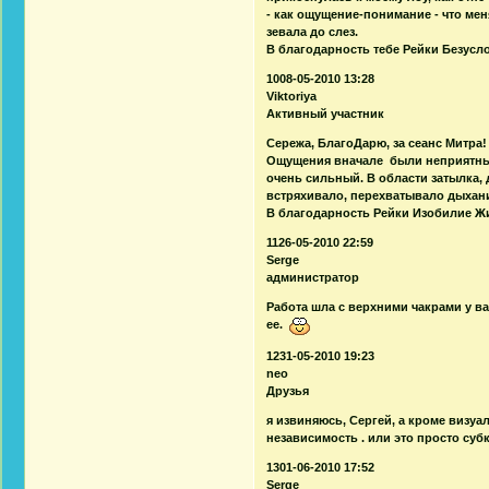
- как ощущение-понимание - что мен
зевала до слез.
В благодарность тебе Рейки Безусл
1008-05-2010 13:28
Viktoriya
Активный участник
Сережа, БлагоДарю, за сеанс Митра!
Ощущения вначале были неприятные 
очень сильный. В области затылка, 
встряхивало, перехватывало дыхани
В благодарность Рейки Изобилие Ж
1126-05-2010 22:59
Serge
администратор
Работа шла с верхними чакрами у ва
ее.
1231-05-2010 19:23
neo
Друзья
я извиняюсь, Сергей, а кроме визу
независимость . или это просто суб
1301-06-2010 17:52
Serge