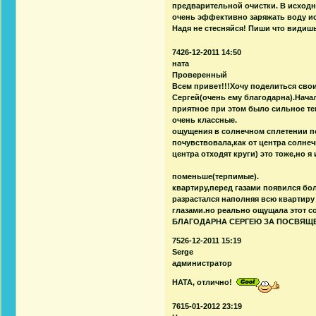
предварительной очистки. В исходн
очень эффективно заряжать воду 
Надя не стесняйся! Пиши что видиш
7426-12-2011 14:50
ната
Проверенный
Всем привет!!!Хочу поделиться св
Сергей(очень ему благодарна).Начал
приятное при этом было сильное те
очень классные. На след
ощущения в солнечном сплетении по
почувствовала,как от центра солнеч
центра отходят круги) это то
Проводила сеа
поменьше(терпимые
квартиру,перед газами появился бо
разрастался наполняя всю квартиру 
глазами.но реально 
БЛАГОДАРНА СЕРГЕЮ ЗА ПОСВЯЩ
7526-12-2011 15:19
Serge
администратор
НАТА, отлично!
7615-01-2012 23:19