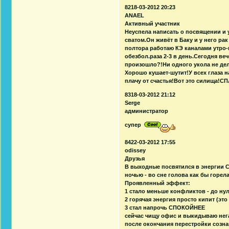
8218-03-2012 20:23
ANAEL
Активный участник
Неуспела написать о посвящении и у
сватом.Он живёт в Баку и у него ра
полтора работаю КЭ каналами утро
обезбол.раза 2-3 в день.Сегодня ве
произошло?!Ни одного укола не де
Хорошо кушает-шутит!У всех глаза 
плачу от счастья!Вот это силища!
8318-03-2012 21:12
Serge
администратор
супер
8422-03-2012 17:55
odissey
Друзья
В выходные посвятился в энергии С
ночью - во сне голова как бы горел
Проявленный эффект:
1 стало меньше конфликтов - до ну
2 горячая энергия просто кипит (это
3 стал напрочь СПОКОЙНЕЕ
сейчас чищу офис и выкидываю нега
после окончания перестройки сознан