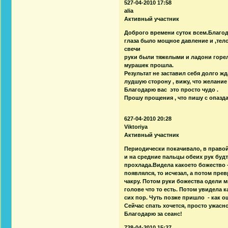
527-04-2010 17:58
alia
Активный участник
Доброго времени суток всем.Благод
глаза было мощное давление и ,тел
свечи
руки были тяжелыми и ладони горел
мурашек прошла.
Результат не заставил себя долго 
лудшую сторону , вижу, что желани
Благодарю вас это просто чудо .
Прошу прощения , что пишу с опазда
627-04-2010 20:28
Viktoriya
Активный участник
Периодически покачивало, в правой
и на средние пальцы обеих рук буд
прохлада.Видела какоето божество - 
появлялся, то исчезал, а потом пре
чакру. Потом руки божества одели м
голове что то есть. Потом увидела 
сих пор. Чуть позже пришло - как о
Сейчас спать хочется, просто ужасно,
Благодарю за сеанс!
728-04-2010 15:27