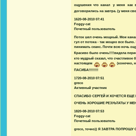
ощушения что канал у меня как 
договорились на завтра. (у меня св
1620-08-2010 07:41
Foggy-cat
Почетный пользователь
Поток шел очень мощный. Мои кана
гул от потока - так мощно все было. 
пинимать сеанс. Почти всю ночь о
Красиво было очень!!!!видела пер
кто мудрый сказал, что счастливое
настоящем
(конечно, н
ПАСИБА!!!!!!!!
1720-08-2010 07:51
greco
Активный участник
СПАСИБО СЕРГЕЙ И ХОЧЕТСЯ ЕЩЕ
ОЧЕНЬ ХОРОШИЕ РЕЗУЬТАТЫ У МЕН
1820-08-2010 07:53
Foggy-cat
Почетный пользователь
greco, точно)) Я ЗАВТРА ПОПРОШ