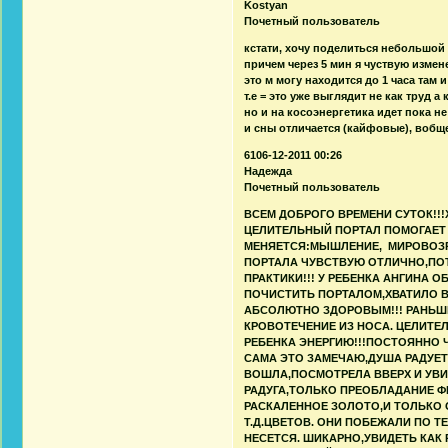
Kostyan
Почетный пользователь
кстати, хочу поделиться небольшой 
причем через 5 мин я чуствую измен
это м могу находится до 1 часа там и
т.е = это уже выглядит не как труд 
но и на косоэнергетика идет пока н
и сны отличается (кайфовые), вобщ
6106-12-2011 00:26
Надежда
Почетный пользователь
ВСЕМ ДОБРОГО ВРЕМЕНИ СУТОК!!
ЦЕЛИТЕЛЬНЫЙ ПОРТАЛ ПОМОГАЕТ 
МЕНЯЕТСЯ:МЫШЛЕНИЕ, МИРОВОЗРЕ
ПОРТАЛА ЧУВСТВУЮ ОТЛИЧНО,ПО
ПРАКТИКИ!!! У РЕБЕНКА АНГИНА 
ПОЧИСТИТЬ ПОРТАЛОМ,ХВАТИЛО ВС
АБСОЛЮТНО ЗДОРОВЫМ!!! РАНЬШ
КРОВОТЕЧЕНИЕ ИЗ НОСА. ЦЕЛИТЕЛ
РЕБЕНКА ЭНЕРГИЮ!!!ПОСТОЯННО Ч
САМА ЭТО ЗАМЕЧАЮ,ДУША РАДУЕТС
ВОШЛА,ПОСМОТРЕЛА ВВЕРХ И УВИД
РАДУГА,ТОЛЬКО ПРЕОБЛАДАНИЕ Ф
РАСКАЛЕННОЕ ЗОЛОТО,И ТОЛЬКО 
Т.Д.ЦВЕТОВ. ОНИ ПОБЕЖАЛИ ПО Т
НЕСЕТСЯ. ШИКАРНО,УВИДЕТЬ КАК 