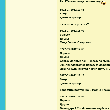
P.s. КЭ каналы чую по новому
8522-03-2012 17:58
Serge
администратор
а как кэ теперь идет?
8622-03-2012 18:09
odissey
Друзья
Миди "пошел" горячим...
8727-03-2012 17:06
Лариса
Друзья
Cергей добрый день! я лечила сына
2011г,предлагается пластика дефект
Исцеляющий портал помог снять си
8827-03-2012 17:25
Serge
администратор
работайте постоянно и можно неско
8927-03-2012 22:53
Лариса
Друзья
Благодарю! Сообщите,пожалуйста ст