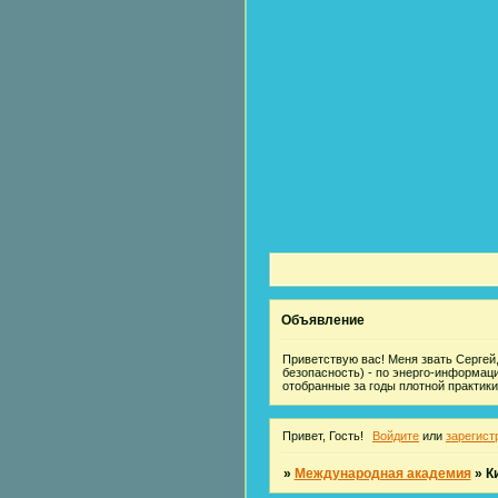
Объявление
Приветствую вас! Меня звать Сергей,
безопасность) - по энерго-информац
отобранные за годы плотной практики
Привет, Гость!
Войдите
или
зарегист
»
Международная академия
»
К