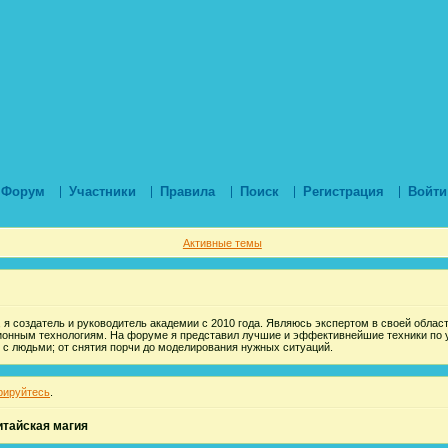
Форум
Участники
Правила
Поиск
Регистрация
Войти
Активные темы
 я создатель и руководитель академии с 2010 года. Являюсь экспертом в своей области
ионным технологиям. На форуме я представил лучшие и эффективнейшие техники по 
 с людьми; от снятия порчи до моделирования нужных ситуаций.
рируйтесь
.
итайская магия