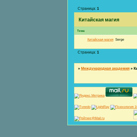
Страница:
1
Китайская магия
Тема
Китайская магия
Serge
Страница:
1
»
Международная академия
»
К