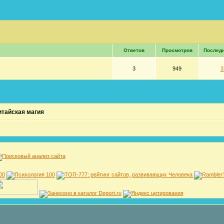
Ответов
Просмотров
Послед
3
949
3
итайская магия