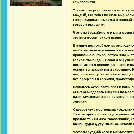
ее используя.
Усилить энергию космоса может каж
Каждый, кто хочет познать мир косм
контролироваться. Только полный к
которые вы ищите.
Частоты буддийского и магических 
эзотерической тонком плане.
В нашем неспокойном мире, люди сущ
чтобы познать все тайны и возможн
правильно быть сонастроенны, и эт
горизонты, видения себя и окружающе
встретиться и проявиться такие иск
оставаться разумным и скромным. М
вы, ваши поступки, мысли и эмоции
все процессы и события, происходя
Научитесь осознавать себя и ваши э
стоит расходовать энергию по мело
ваши замыслы и желания могут оче
энергии.
Оздоровление организма - отдельна
То есть просто практикуя и делая се
прошло то или иное заболевание, к
вашей судьбе, улучшающее качеств
Частоты буддийского и магических 