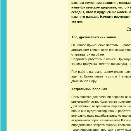
важных ступенями развития, связыв
наше физическое здоровье, часто из
сегодня, чтоб в будущем не жалеть 
намного раньше. Начните изучение п
завтра.
С
Асс, древнелакхский канал.
Основное применение частоты — работа
астральном клише, если они стали «чер
открывается на объект.
Например, работаем в офисе. Приходит
защита (ракушка, золотая пирамида), но
При работе на планетарном плане часто
адепты. Канал лишает их силы. На уров
даже канал Перун.
Астральный порошок
Применяется для лечения серьезных за
ритуальной части. Количество примене
Для работы с астральным порошком нуж
иначе она будет осквернена, и работать
все равно надо нарабатывать. Астраль
астрального порошка называете Космич
определенная затрата энергии космоса
такая информация, поставить руку лод