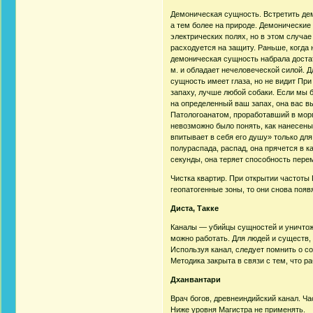
Демоническая сущность. Встретить дем
а тем более на природе. Демонические
электрических полях, но в этом случае 
расходуется на защиту. Раньше, когда
демоническая сущность набрала достат
м. и обладает нечеловеческой силой. Д
сущность имеет глаза, но не видит При
запаху, лучше любой собаки. Если мы б
на определенный ваш запах, она вас в
Патологоанатом, проработавший в морге
невозможно было понять, как нанесены
впитывает в себя его душу» только для
полураспада, распад, она прячется в 
секунды, она теряет способность пере
Чистка квартир. При открытии частоты 
геопатогенные зоны, то они снова появ
Диста, Такке
Каналы — убийцы сущностей и уничтоже
можно работать. Для людей и существ
Используя канал, следует помнить о с
Методика закрыта в связи с тем, что р
Дханвантари
Врач богов, древнеиндийский канал. Ч
Ниже уровня Магистра не применять.