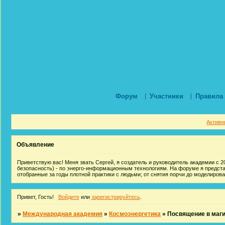
Форум
Участники
Правила
Активн
Объявление
Приветствую вас! Меня звать Сергей, я создатель и руководитель академии с 20
безопасность) - по энерго-информационным технологиям. На форуме я предст
отобранные за годы плотной практики с людьми; от снятия порчи до моделиров
Привет, Гость!
Войдите
или
зарегистрируйтесь
.
»
Международная академия
»
Космоэнергетика
»
Посвящение в маг