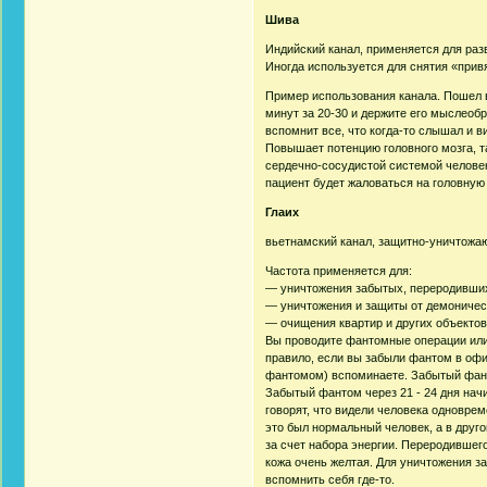
Шива
Индийский канал, применяется для разв
Иногда используется для снятия «привя
Пример использования канала. Пошел ва
минут за 20-30 и держите его мыслеобр
вспомнит все, что когда-то слышал и в
Повышает потенцию головного мозга, т
сердечно-сосудистой системой человек
пациент будет жаловаться на головную
Глаих
вьетнамский канал, защитно-уничтожа
Частота применяется для:
— уничтожения забытых, переродивши
— уничтожения и защиты от демоничес
— очищения квартир и других объектов 
Вы проводите фантомные операции или 
правило, если вы забыли фантом в офи
фантомом) вспоминаете. Забытый фанто
Забытый фантом через 21 - 24 дня нач
говорят, что видели человека одноврем
это был нормальный человек, а в друг
за счет набора энергии. Переродившего
кожа очень желтая. Для уничтожения з
вспомнить себя где-то.