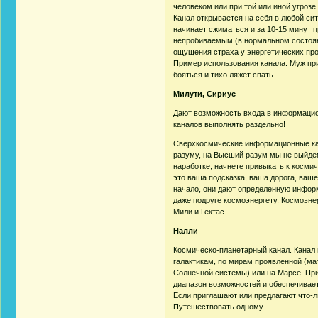
человеком или при той или иной угрозе
Канал открывается на себя в любой сит
начинает сжиматься и за 10-15 минут п
непробиваемым (в нормальном состояни
ощущения страха у энергетических пр
Пример использования канала. Муж при
бояться и тихо ляжет спать.
Милути, Сириус
Дают возможность входа в информацио
каналов выполнять раздельно!
Сверхкосмические информационные к
разуму, на Высший разум мы не выйде
наработке, начнете привыкать к косми
это ваша подсказка, ваша дорога, ваше
начало, они дают определенную информ
даже подруге космоэнергету. Космоэн
Мили и Гектас.
Налли
Космическо-планетарный канал. Канал 
галактикам, по мирам проявленной (м
Солнечной системы) или на Марсе. При
диапазон возможностей и обеспечивает
Если приглашают или предлагают что-л
Путешествовать одному.