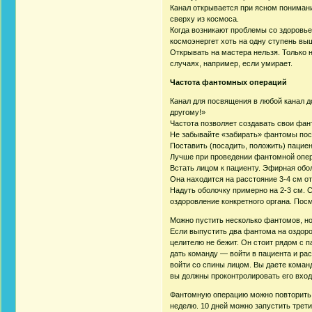
Канал открывается при ясном понимани
сверху из космоса.
Когда возникают проблемы со здоровье
космоэнергет хоть на одну ступень выш
Открывать на мастера нельзя. Только 
случаях, например, если умирает.
Частота фантомных операций
Канал для посвящения в любой канал д
другому!»
Частота позволяет создавать свои фа
Не забывайте «забирать» фантомы пос
Поставить (посадить, положить) пациен
Лучше при проведении фантомной опер
Встать лицом к пациенту. Эфирная обо
Она находится на расстояние 3-4 см от
Надуть оболочку примерно на 2-3 см. С
оздоровление конкретного органа. Пос
Можно пустить несколько фантомов, но 
Если выпустить два фантома на оздоров
целителю не бежит. Он стоит рядом с п
дать команду — войти в пациента и ра
войти со спины лицом. Вы даете коман
вы должны проконтролировать его вход 
Фантомную операцию можно повторить ч
неделю. 10 дней можно запустить трети