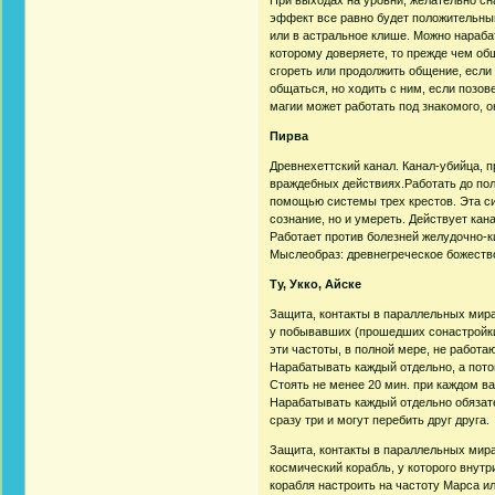
эффект все равно будет положительным
или в астральное клише. Можно нараба
которому доверяете, то прежде чем общ
сгореть или продолжить общение, если
общаться, но ходить с ним, если позов
магии может работать под знакомого, о
Пирва
Древнехеттский канал. Канал-убийца, 
враждебных действиях.Работать до пол
помощью системы трех крестов. Эта си
сознание, но и умереть. Действует кан
Работает против болезней желудочно-к
Мыслеобраз: древнегреческое божество,
Ту, Укко, Айске
Защита, контакты в параллельных мира
у побывавших (прошедших сонастройки
эти частоты, в полной мере, не работаю
Нарабатывать каждый отдельно, а потом 
Стоять не менее 20 мин. при каждом ва
Нарабатывать каждый отдельно обязате
сразу три и могут перебить друг друга.
Защита, контакты в параллельных мира
космический корабль, у которого внутр
корабля настроить на частоту Марса и