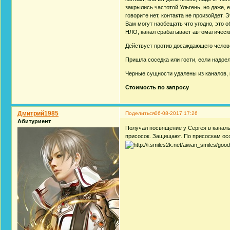
закрылись частотой Ульгень, но даже, е
говорите нет, контакта не произойдет.
Вам могут наобещать что угодно, это об
НЛО, канал срабатывает автоматическ
Действует против досаждающего челове
Пришла соседка или гости, если надоели
Черные сущности удалены из каналов, 
Стоимость по запросу
Дмитрий1985
Поделиться
06-08-2017 17:26
Абитуриент
Получал посвящение у Сергея в каналы
присосок. Защищают. По присоскам осо