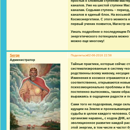
простых к сложным ступеням мастер
каналов. Уже на шестой ступени Ма
каналам. Седьмая ступень – период,
каналов в единый блок. На восьмой
Космоэнергетики. С этого момента 
первый ученик появится, Магистр м
Узнать подробнее о последующем П
энергетического потенциала можно у
можно еще многому!
Serge
Поделиться
02-06-2016 22:58
Администратор
Тайные практики, которые сейчас ст
систематизированные в систему «ко
родственны всему живому, несущие 
Изменения в космосе отражаются и 
соответственно, открываются новые
психоэмоционально проблемы и бол
постепенно вытесняясь, таким обра
выражаясь в ощущении радости и п
Сами того не подозревая, люди сил
идущим на Землю и пронизывающее в
судьбы в целом каждого человека. 
организме наравне,, с кодом ДНК, и
эволюционное развитие каждой расы
этой энергии, в том числе и частот