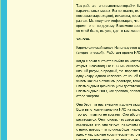
Так работают инопланетные корабли. 
параллельных мирах. Вы не знаете, вк
помощью марсоходов), искажена, несмот
разная. Мы получили информацию, что 
время течет по другому. В космосе вре
со мной было, вы уже, где-то там живет
Ульгень
Карело-финский канал. Используется д
(энергетической). Работает против НЛ
Когда с вами пытаются выйти на контак
открыт. Плазмоидные НЛО мы сжигаем э
низший разум, а вредный, т.е. паразит
одну чакру, одного человека, от нашей
живем как бы в атомном реакторе, таки
Плазмоидным цивилизациям достаточно 3
Плазмоидные НЛО, как правило, появля
отсос энергии.
Они берут из нас энергию и другие люд
Если вы открыли канал на НЛО из пара
трогают и мы их не трогаем. Они абсол
растворится. Они поняли, что здесь д
исследователи, они не идут на контакт
с ними, потому что психика будет нару
идет, у нас разные космические часто
контакт, значит дело плохо, надо от не