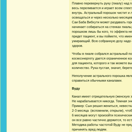
Плавно перевернуть руку (пиалу) над г
весь переливается и играет всем спект
внутрь. Астральный порошок чистит и 
освещаться и через несколько месяцев,
Саи Баба Вибхути может раздавать горс
начинает собираться на стенках пиалы
порошком лишь бы кого, то эффекта не 
придет пациент, и вы поймете, что име
умирающий. Всю собранную дозу надо от
здоров.
Чтобы в пиале собрался астральный по
космоэнергету дается ограниченное ко
для пациента, которого и так можете в
количество. Рука пустая, значит, бере
Неполучение астрального порошка явля
справиться обычными каналами.
Вуду
Канал имеет отрицательную (женскую э
Не нарабатывается никогда. Темная эн
Пример: Сын решил жениться, невестка 
2-3 месяца (вспомнили, открыли), чтоб
6 месяцев могут произойти психические
он все равно частично держится, то ес
Методика работы частотой Вуду не пред
причинять вред людям.