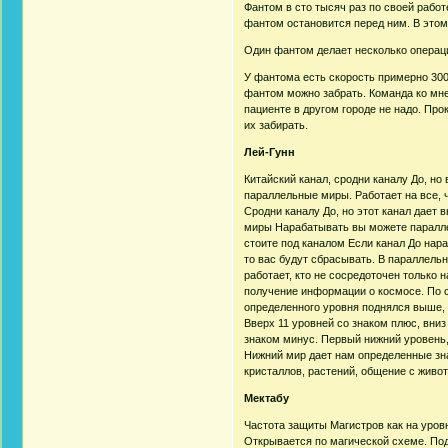
Фантом в сто тысяч раз по своей работе
фантом остановится перед ним. В этом
Один фантом делает несколько операци
У фантома есть скорость примерно 300 
фантом можно забрать. Команда ко мне
пациенте в другом городе не надо. Пр
их забирать.
Лей-Гунн
Китайский канал, сродни каналу До, но
параллельные миры. Работает на все, ч
Сродни каналу До, но этот канал дает 
миры Нарабатывать вы можете параллел
стоите под каналом Если канал До нара
то вас будут сбрасывать. В параллель
работает, кто не сосредоточен только
получение информации о космосе. По с
определенного уровня поднялся выше, 
Вверх 11 уровней со знаком плюс, вниз
знаком минус. Первый нижний уровень,
Нижний мир дает нам определенные знан
кристаллов, растений, общение с живо
Мектабу
Частота защиты Магистров как на уровн
Открывается по магической схеме. Под