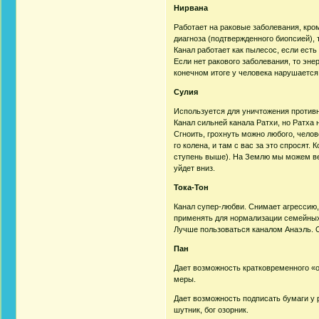
Нирвана
Работает на раковые заболевания, кром
диагноза (подтвержденного биопсией), 
Канал работает как пылесос, если есть
Если нет ракового заболевания, то энер
конечном итоге у человека нарушается
Сулия
Используется для уничтожения противн
Канал сильней канала Ратхи, но Ратха 
Сгноить, грохнуть можно любого, челове
го колена, и там с вас за это спросят
ступень выше). На Землю мы можем верн
уйдет вниз.
Тока-Тон
Канал супер-любви. Снимает агрессию,
применять для нормализации семейных
Лучше пользоваться каналом Анаэль. О
Пан
Дает возможность кратковременного «о
меры.
Дает возможность подписать бумаги у ру
шутник, бог озорник.