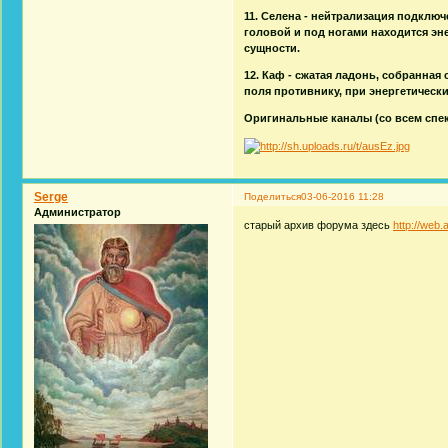
11. Селена - нейтрализация подключ
головой и под ногами находится эне
сущности.
12. Каф - сжатая ладонь, собранная
поля противнику, при энергетическ
Оригинальные каналы (со всем спе
Serge
Поделиться
03-06-2016 11:28
Администратор
старый архив форума здесь
http://web