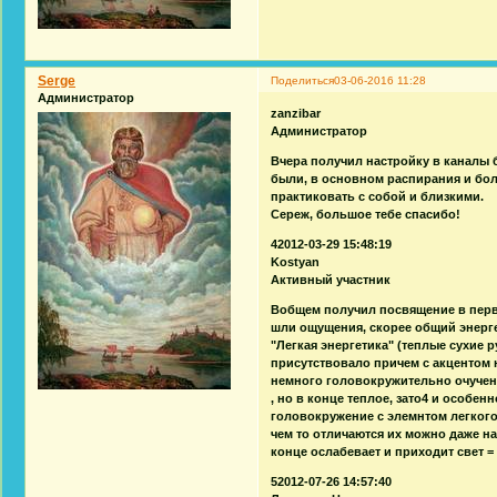
Serge
Поделиться
03-06-2016 11:28
Администратор
zanzibar
Администратор
Вчера получил настройку в каналы 
были, в основном распирания и боль
практиковать с собой и близкими.
Сереж, большое тебе спасибо!
42012-03-29 15:48:19
Kostyan
Активный участник
Вобщем получил посвящение в первых
шли ощущения, скорее общий энерге
"Легкая энергетика" (теплые сухие 
присутствовало причем с акцентом н
немного головокружительно очуче
, но в конце теплое, зато4 и особе
головокружение с элемнтом легкого 
чем то отличаются их можно даже на 
конце ослабевает и приходит свет =
52012-07-26 14:57:40