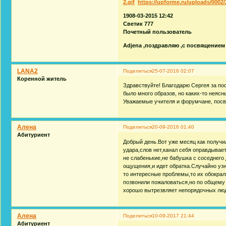
2.gif
https://upforme.ru/uploads/0002/2
1908-03-2015 12:42
Светик 777
Почетный пользователь
Adjena ,поздравляю ,с посвящением 
LANA2
Поделиться
25-07-2016 02:07
Коренной житель
Здравствуйте! Благодарю Сергея за п
было много образов, но каких-то неяс
Уважаемые учителя и форумчане, посвящ
Алена
Поделиться
20-09-2016 01:40
Абитуриент
Добрый день.Вот уже месяц как получи
удара,слов нет,канал себя оправдывает
не слабенькие,не бабушка с соседнего
ощущения,и идет обратка.Случайно узн
то интересные проблемы,то их обокрал
позвонили пожаловаться,но по общему 
хорошо вытрезвляет непорядочных люде
Алена
Поделиться
10-09-2017 21:44
Абитуриент