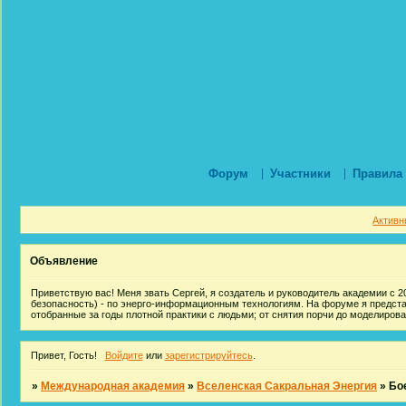
Форум
Участники
Правила
Активн
Объявление
Приветствую вас! Меня звать Сергей, я создатель и руководитель академии с 20
безопасность) - по энерго-информационным технологиям. На форуме я предст
отобранные за годы плотной практики с людьми; от снятия порчи до моделиров
Привет, Гость!
Войдите
или
зарегистрируйтесь
.
»
Международная академия
»
Вселенская Сакральная Энергия
»
Бо