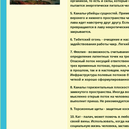
органикой, то есть и силы, которые 
пытается энергетически питаться че
5. Каналы-убийцы сущностей. Прим
верхнего и нижнего пространства ч
лава идет навстречу друг другу. Есл
превращаются в лаву некротические
закрывается.
6. Тибетский огонь - очищение и на
задействования работы чакр. Легки
7. Феелия - возможность считывани
определение латентных точек на тре
Опасный поток несущий ответственн
трех временных потоках, прошлое, 
в прошлом, так и в настоящем. нау
Инфраструктура полевых потоков б
четкой и хорошо сформулированной
8. Каналы горизонтальных плоскосте
замкнутого пространства. Иногда во
мысленно открыв поток на человека 
выполнит приказ. Не рекомендуется
9. Торсионные щиты - защитные кос
10. Кат - палач, может помочь в люб
своей вины. Использовать, когда н
социальную жизнь человека, застав