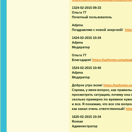
1324-02-2015 09:33
Ольга 77
Почетный пользователь
Adjena
Поздравляю с новой энергией!
http
1424-02-2015 10:34
Adjena
Модератор
Ольга 77
Благодарю!
https://upforme.ru/upload
1524-02-2015 10:40
Adjena
Модератор
Доброе утро всем!
https://upforme.ru
Сережа, у меня вопрос, как правил
просмотреть ситуацию, почему она 
сколько примерно по времени нужн
и все. Я понимаю, что все эти вопр
как канал очень ответственный!
htt
1625-02-2015 10:34
Roman
Администратор