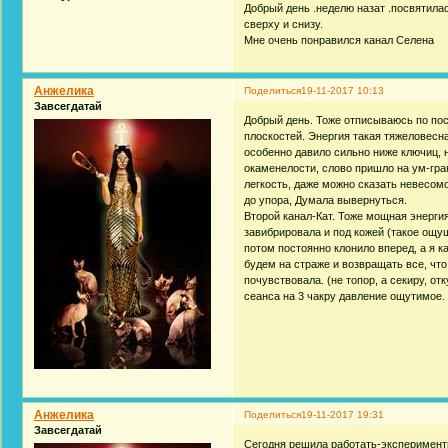
Добрый день .неделю назат .посвятила
сверху и снизу.
Мне очень понравился канал Селена
Анжелика
Поделиться
19-11-2017 10:13
Завсегдатай
Добрый день. Тоже отписываюсь по по
плоскостей. Энергия такая тяжеловесна
особенно давило сильно ниже ключиц, 
окаменелости, слово пришло на ум-гран
легкость, даже можно сказать невесомо
до упора, Думала вывернуться.
Второй канал-Кат. Тоже мощная энергия
завибрировала и под кожей (такое ощущ
потом постоянно клонило вперед, а я к
будем на страже и возвращать все, что 
почувствовала. (не топор, а секиру, о
сеанса на 3 чакру давление ощутимое.
Анжелика
Поделиться
19-11-2017 19:31
Завсегдатай
Сегодня решила работать-эксперименти