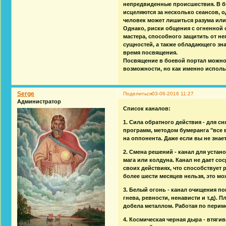
непредвиденные происшествия. В б
исцеляются за несколько сеансов, 
человек может лишиться разума или
Однако, риски общения с огненной
мастера, способного защитить от н
сущностей, а также обладающего з
время посвящения.
Посвящение в боевой портал можно 
возможности, но как именно исполь
Serge
Поделиться
03-06-2016 11:27
Администратор
Список каналов:
1. Сила обратного действия - для с
программ, методом бумеранга "все в
на оппонента. Даже если вы не знает
2. Смена решений - канал для устан
мага или колдуна. Канал не дает со
своих действиях, что способствует
более шести месяцев нельзя, это м
3. Белый огонь - канал очищения п
гнева, ревности, ненависти и т.д).
добела металлом. Работая по перим
4. Космическая черная дыра - втяги