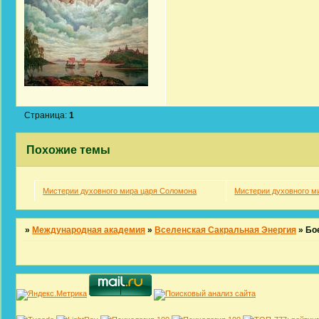
Страница:
1
Похожие темы
Мистерии духовного мира царя Соломона
Мистерии духовного м
»
Международная академия
»
Вселенская Сакральная Энергия
»
Бо