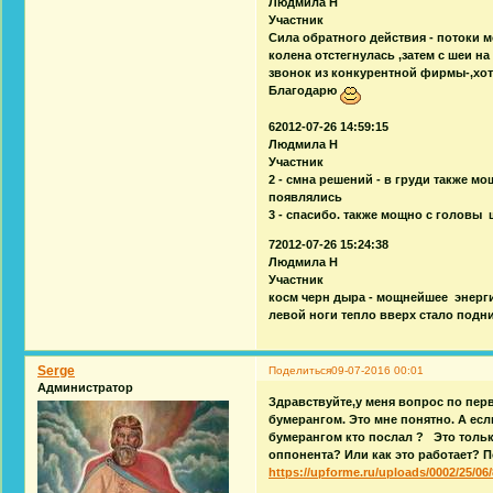
Людмила Н
Участник
Сила обратного действия - потоки 
колена отстегнулась ,затем с шеи н
звонок из конкурентной фирмы-,хот
Благодарю
62012-07-26 14:59:15
Людмила Н
Участник
2 - смна решений - в груди также м
появлялись
3 - спасибо. также мощно с головы
72012-07-26 15:24:38
Людмила Н
Участник
косм черн дыра - мощнейшее энерги
левой ноги тепло вверх стало подн
Serge
Поделиться
09-07-2016 00:01
Администратор
Здравствуйте,у меня вопрос по перв
бумерангом. Это мне понятно. А ес
бумерангом кто послал ? Это только
оппонента? Или как это работает? 
https://upforme.ru/uploads/0002/25/06/