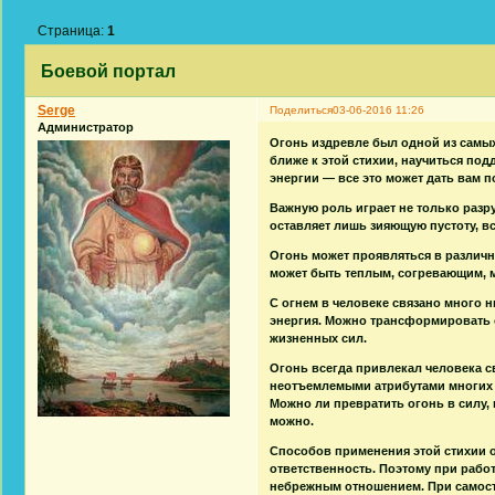
Страница:
1
Боевой портал
Serge
Поделиться
03-06-2016 11:26
Администратор
Огонь издревле был одной из самых
ближе к этой стихии, научиться по
энергии — все это может дать вам 
Важную роль играет не только разру
оставляет лишь зияющую пустоту, вс
Огонь может проявляться в различн
может быть теплым, согревающим, 
С огнем в человеке связано много 
энергия. Можно трансформировать 
жизненных сил.
Огонь всегда привлекал человека с
неотъемлемыми атрибутами многих 
Можно ли превратить огонь в силу,
можно.
Способов применения этой стихии 
ответственность. Поэтому при работ
небрежным отношением. При самост