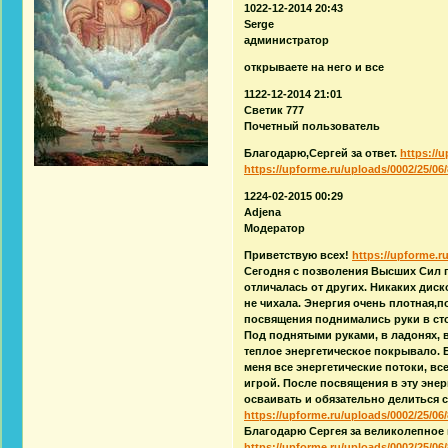
1022-12-2014 20:43
Serge
администратор
открываете на него и все
1122-12-2014 21:01
Светик 777
Почетный пользователь
Благодарю,Сергей за ответ.
https://u
https://upforme.ru/uploads/0002/25/06/
1224-02-2015 00:29
Adjena
Модератор
Приветствую всех!
https://upforme.ru
Сегодня с позволения Высших Сил п
отличалась от других. Никаких дис
не чихала. Энергия очень плотная,
посвящения поднимались руки в стор
Под поднятыми руками, в ладонях, 
теплое энергетическое покрывало. 
меня все энергетические потоки, вс
игрой. После посвящения в эту энер
осваивать и обязательно делиться
https://upforme.ru/uploads/0002/25/06/
Благодарю Сергея за великолепное
https://upforme.ru/uploads/0002/25/06/