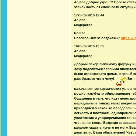
Adjena Доброе утро !!!! Просто став
зависимости от сложности ситуации
1725-02-2015 12:44
Adjena
Модератор
Roman
Спасибо Вам за подсказки!
https://u
1828-02-2015 19:05
Adjena
Модератор
Добрый вечер любимому форуму и в
Хочу поделиться первыми впечатлен
было страшновато делать первый сеан
разобраться что к чему!
Вот п
канала, снятие кармических узлов п
мощно, как-будто обволакиевает тебя
Ощущения в теле, что идет перестр
меридианы, в тонких телах вокруг 
приводятся в какой-то определенный
легкость и плотность одновременн
уплотнение и упорядочивание тонких
что ли, легкость. Видения совершен
каналом сказать ничего не могу. Б
делиться с Вами обязательно! Чувс