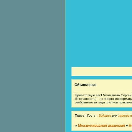
Объявление
Приветствую вас! Меня звать Сергей,
безопасность) - по энерго-информац
отобранные за годы плотной практики
Привет, Гость!
Войдите
или
зарегист
»
Международная академия
»
Н