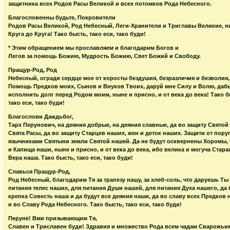
защитника всех Родов Расы Великой и всех потомков Рода Небесного.
Благословенны будьте, Покровители
Родов Расы Великой, Род Небесный, Леги-Хранители и Триглавы Великие, ны
Круга до Круга! Тако бысть, тако еси, тако буди!
* Этим обращением мы прославляем и благодарим Богов и
Легов за помощь Божию, Мудрость Божию, Свет Божий и Свободу.
Пращур-Род, Род
Небесный, огради сердце мое от коросты бездушия, безразличия и безволия,
Помощь Предков моих, Сынов и Внуков Твоих, даруй мне Силу и Волю, даб
исполнить долг перед Родом моим, ныне и присно, и от века до века! Тако б
тако еси, тако буди!
Благослови Даждьбог,
Тарх Перунович, на деяния добрые, на деяния славные, да во защиту Святой
Свята Расы, да во защиту Старцев наших, жен и деток наших. Защити от пору
язычниками Святыни земли Святой нашей. Да не будут осквернены Хоромы,
и Капища наши, ныне и присно, и от века до века, ибо велика и могуча Стара
Вера наша. Тако бысть, тако еси, тако буди!
Славься Пращур-Род,
Род Небесный, благодарим Тя за трапезу нашу, за хлеб-соль, что даруешь Ты 
питания телес наших, для питания Души нашей, для питания Духа нашего, да 
крепка Совесть наша и да будут все деяния наши, да во славу всех Предков 
и во Славу Рода Небесного. Тако бысть, тако еси, тако буди!
Перуне! Вми призывающим Тя,
Славен и Триславен буди! Здравия и множество Рода всем чадам Сварожьи