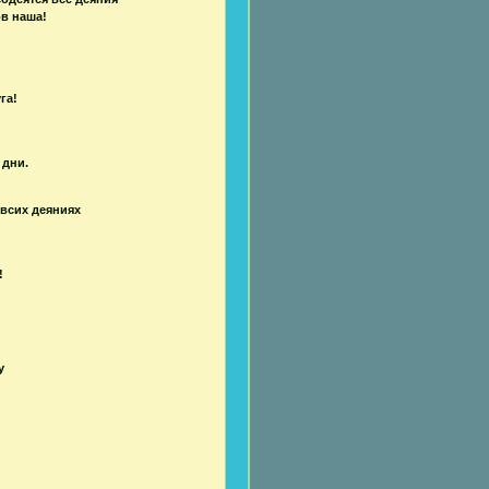
ов наша!
га!
 дни.
 всих деяниях
!
у