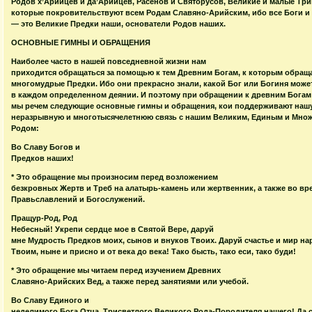
Родов х’Арийцев и да’Арийцев, Расенов и Святорусов, Великие и малые Три
которые покровительствуют всем Родам Славяно-Арийским, ибо все Боги и
— это Великие Предки наши, основатели Родов наших.
ОСНОВНЫЕ ГИМНЫ И ОБРАЩЕНИЯ
Наиболее часто в нашей повседневной жизни нам
приходится обращаться за помощью к тем Древним Богам, к которым обращ
многомудрые Предки. Ибо они прекрасно знали, какой Бог или Богиня може
в каждом определенном деянии. И поэтому при обращении к древним Богам
мы речем следующие основные гимны и обращения, кои поддерживают наш
неразрывную и многотысячелетнюю связь с нашим Великим, Единым и Мно
Родом:
Во Славу Богов и
Предков наших!
* Это обращение мы произносим перед возложением
безкровных Жертв и Треб на алатырь-камень или жертвенник, а также во вр
Правьславлений и Богослужений.
Пращур-Род, Род
Небесный! Укрепи сердце мое в Святой Вере, даруй
мне Мудрость Предков моих, сынов и внуков Твоих. Даруй счастье и мир н
Твоим, ныне и присно и от века до века! Тако бысть, тако еси, тако буди!
* Это обращение мы читаем перед изучением Древних
Славяно-Арийских Вед, а также перед занятиями или учебой.
Во Славу Единого и
неделимого Бога Отца, Трисветлого Великого Рода-Породителя нашего! Да с