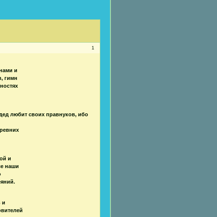
1
нами и
, гимн
ностях
дед любит своих правнуков, ибо
ревних
ой и
се наши
о
еяний.
 и
овителей