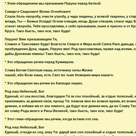
* Этим обращением мы призываем Перуна перед битвой.
Семаргл-Сварожич! Велик Огнебожич!
Спали боль-хворобу, очисти утробу, у чада людины, у всякой тварины, у стар
млада, Ты — Божья Услада! Огнем очищая, мощь Души отворяя, спаси чадо Б
сгинет хвороба. Тебя прославляем, к себе призываем, ныне и присно и от Кр
Круга. Тако бысть, тако еси, тако буди!
Перуне! Вми призывающим Тя,
Славен и Триславен буди! Благости Сварги и Мира всей Свята Расе дажьди, 
пробуждения Духа, чадам, Перуне яви! Род прославляша, прави над всеми, с
дабы Духовная темень! Тако бысть, тако еси, тако буди!
* Это обращение речем перед Куммиром.
Слава Богам Светлым наша, источнику силы Жизни
нашей, ибо Бози наша, есть Свет во тьме безверия мира нашего.
* Это обращение мы речем во Капищах наших.
Род наш Небесный, Бог
Единый, от сна восстав, благодарю Тя за сон покойный, за отдых телесный, 
принимаясь за деяния своя, прошу Тя: помози мне во всякое время, во всяк
деянии, и избави мя от зла темного, да будут вси деяния моя, да во Славу Тв
во славу Рода моего и Расы Великой, тако бысть, тако еси, тако буди!
* Этот гимн-обращение мы речем, когда встаем ото сна.
Род наш Небесный, Бог
Единый, отходя ко сну, зову Тя: даруй мне сон покойный и отдых телесный, 