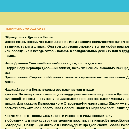
Поделиться
30-09-2016 09:14
Обращаться к Древним Богам
можно везде, потому что наши Древние Боги незримо присутствуют рядом с 
везде нас видят и слышат. Они всегда готовы откликнуться на любой наш зов
или обращение и всегда готовы помочь в созидательных деяниях или в труд
наших.
Наши Древние Светлые Боги любят каждого, исповедующего
Старую Веру Первопредков — Инглиизм, такой же нежной любовью, как Пра
мы,
Православные Староверы-Инглинги, являемся прямыми потомками наших Д
Богов.
Нашим Древним Богам ведомы все наши мысли и наши
чувства. Поэтому самое главное для поддержания нашей внутренней Духовн
Душевной чистоты — привести в надлежащий порядок все наши чувства и в
мысли. Для каждого Православного Старовера-Инглинга смысл Жизни — эт
возможность жить по Совести, ибо Совесть является мерилом всех наших д
Кроме Единого Творца-Созидателя и Небесного Рода-Породителя,
в обращениях и гимнах своих мы должны прославлять наших Вышних Богов
Богородиц, Священную Инглию и Святомудрых Предков своих, Богов-Покр