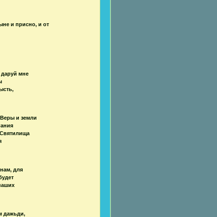
не и присно, и от
 даруй мне
ы
ысть,
 Веры и земли
гания
 Святилища
я
нам, для
будет
наших
м дажьди,