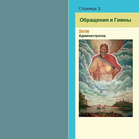
Страница:
1
Обращения и Гимны
Serge
Администратор