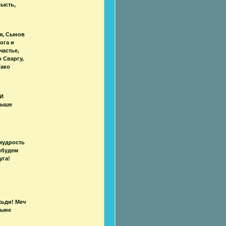
бысть,
оя, Сынов
ога и
частье,
 Сваргу,
Тако
 И
выше
мудрость
ибудем
уга!
жьди! Меч
Сыне