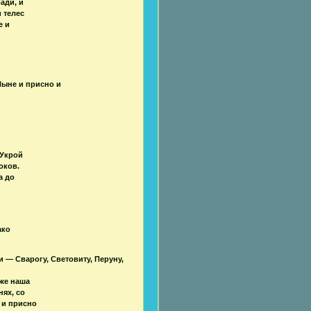
ади, и
 телес
е и
ыне и присно и
 Укрой
оков.
а до
ако
— Сварогу, Световиту, Перуну,
же наша
ях, со
 и присно