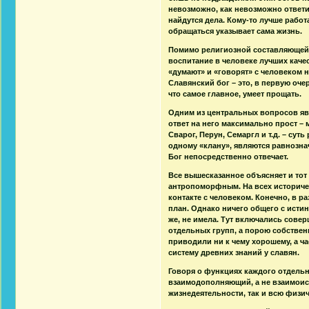
невозможно, как невозможно ответи
найдутся дела. Кому-то лучше работа
обращаться указывает сама жизнь.
Помимо религиозной составляющей 
воспитание в человеке лучших каче
«думают» и «говорят» с человеком 
Славянский бог – это, в первую оче
что самое главное, умеет прощать.
Одним из центральных вопросов яв
ответ на него максимально прост – 
Сварог, Перун, Семаргл и т.д. – сут
одному «клану», являются равнознач
Бог непосредственно отвечает.
Все вышесказанное объясняет и тот
антропоморфным. На всех историче
контакте с человеком. Конечно, в 
план. Однако ничего общего с исти
же, не имела. Тут включались сов
отдельных групп, а порою собствен
приводили ни к чему хорошему, а 
систему древних знаний у славян.
Говоря о функциях каждого отдельно
взаимодополняющий, а не взаимоис
жизнедеятельности, так и всю физи