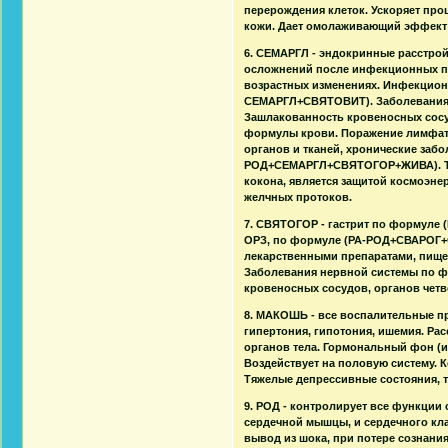
перерождения клеток. Ускоряет про
кожи. Дает омолаживающий эффект
6. СЕМАРГЛ - эндокринные расстро
осложнений после инфекционных по
возрастных изменениях. Инфекцио
СЕМАРГЛ+СВЯТОВИТ). Заболевания п
Зашлакованность кровеносных сос
формулы крови. Поражение лимфат
органов и тканей, хронические заб
РОД+СЕМАРГЛ+СВЯТОГОР+ЖИВА). ТАР
кокона, является защитой космоэнер
желчных протоков.
7. СВЯТОГОР - гастрит по формуле 
ОРЗ, по формуле (РА-РОД+СВАРОГ+
лекарственными препаратами, пищ
Заболевания нервной системы по 
кровеносных сосудов, органов четв
8. МАКОШЬ - все воспалительные пр
гипертония, гипотония, ишемия. Ра
органов тела. Гормональный фон (и
Воздействует на половую систему. 
Тяжелые депрессивные состояния, 
9. РОД - контролирует все функции
сердечной мышцы, и сердечного кл
вывод из шока, при потере сознани