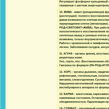
Регулирует фосфорно-кальциевый об
связанные с шестым энергоцентром
10. ЖИВА - имеет (репаративную) ф
(реституции)- полного восстановле
давая возможности клеткам восстан
перерождению клеток (метаплазии).
РОД+СВЯТОВИТ+ЖИВА). При работе 
патологического восстановления тка
скелетных мышц и узловых клеток ц
возможна, только внутриклеточная р
Работа с кровеносной и лимфатичес
легких. Заболевания сосудов, инсу
11. АГУНА - органы зрения, восстан
рецепторы кожи.
Ухо, горло, нос. Восстановление о
Гангрена по формуле (РА-РОД+АГУН
12. ХОРС - органы дыхания, сердечн
рефлексами, глотательным, сосате
мигания, слезоотделения. Суставы,
Нарушения вегетативной нервная с
вестибулярного аппарата по форму
13. БАРМА - алкоголизм, наркозав
навязчивые состояния, Остановка к
обездвиженностью. Парализация орга
14. СТРИБОГ - рассеянный склероз