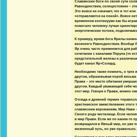
Славянские боги по своей сути соля
Равноденствия, солнцестояние – это
Это вовсе не означает, что в тот и
«отправляются на покой». Вовсе нет
временном континууме как бы игра
помогало человеку лучше ориентиро
энергетические потоки, подключаясь
К примеру, время бога Ярилы начин
весеннего Равноденствия. Вообще Я
Яр очень часто применяется для раб
сочетании с каналами Перуна (то е
предстательной железы и различн
будет канал Яр+Солард.
Необходимо также помнить, о трех и
другом, образовывая порой весьма 
Прави – это место обитания умерших 
другом. Каждый уважающий себя че
этот мир. Говоря о Прави, можно с
Отсюда и древний термин «правосла
христианское заимствование этого 
славянским верованиям. Мир Нави –
Своего рода чистилище. Если челов
в мир Прави. Если же по каким-то п
возвращался в Явный мир, но уже п
жизненный путь, но уже правильно.
Существует и еще один пространств