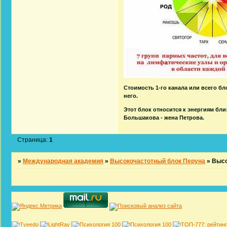
Стоимость 1-го канала или всего бл
него.
Этот блок относится к энергиям бли
Большакова - жена Петрова.
Страница:
1
»
Международная академия
»
Высокочастотный блок Перуна
»
Высо