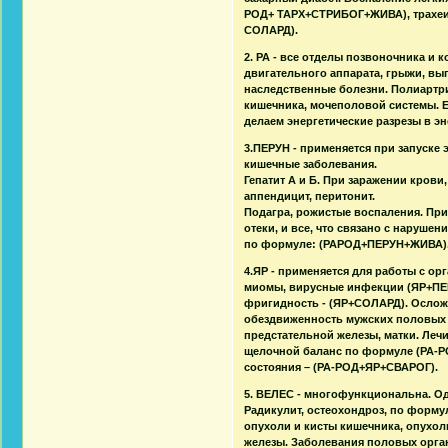
РОД+ ТАРХ+СТРИБОГ+ЖИВА), трахеи
СОЛАРД).
2. РА - все отделы позвоночника и
двигательного аппарата, грыжи, вы
наследственные болезни. Полиартри
кишечника, мочеполовой системы. Е
делаем энергетические разрезы в э
3.ПЕРУН - применяется при запуске
кишечные заболевания.
Гепатит А и Б. При заражении кров
аппендицит, перитонит.
Подагра, рожистые воспаления. Пр
отеки, и все, что связано с наруше
по формуле: (РАРОД+ПЕРУН+ЖИВА)
4.ЯР - применяется для работы с ор
миомы, вирусные инфекции (ЯР+ПЕР
фригидность - (ЯР+СОЛАРД). Осложн
обездвиженность мужских половых 
предстательной железы, матки. Леч
щелочной баланс по формуле (РА-Р
состояния – (РА-РОД+ЯР+СВАРОГ).
5. ВЕЛЕС - многофункциональна. О
Радикулит, остеохондроз, по форму
опухоли и кисты кишечника, опухо
железы. Заболевания половых орган