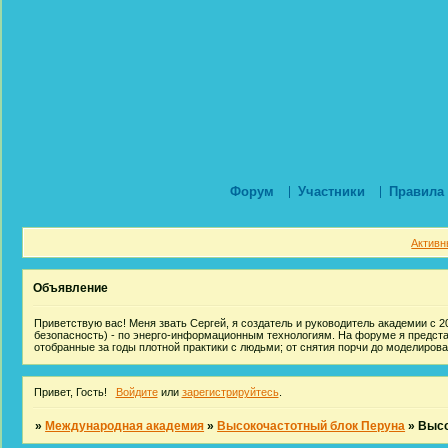
Форум
Участники
Правила
Активн
Объявление
Приветствую вас! Меня звать Сергей, я создатель и руководитель академии с 20
безопасность) - по энерго-информационным технологиям. На форуме я предст
отобранные за годы плотной практики с людьми; от снятия порчи до моделиров
Привет, Гость!
Войдите
или
зарегистрируйтесь
.
»
Международная академия
»
Высокочастотный блок Перуна
»
Высо