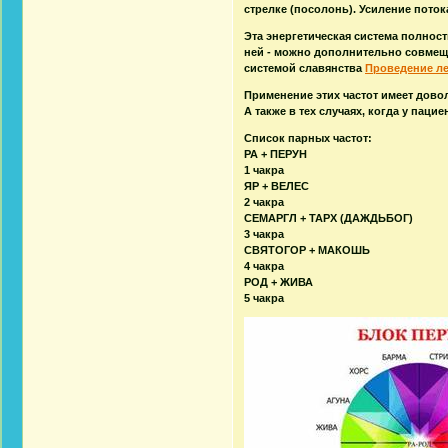
стрелке (посолонь). Усиление поток
Эта энергетическая система полност
ней - можно дополнительно совмещат
системой славянства
Проведение л
Применение этих частот имеет дов
А также в тех случаях, когда у паци
Список парных частот:
РА + ПЕРУН
1 чакра
ЯР + ВЕЛЕС
2 чакра
СЕМАРГЛ + ТАРХ (ДАЖДЬБОГ)
3 чакра
СВЯТОГОР + МАКОШЬ
4 чакра
РОД + ЖИВА
5 чакра