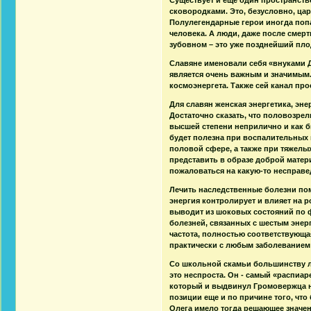
сковородками. Это, безусловно, цар
Полулегендарные герои иногда попа
человека. А люди, даже после смерт
зубовном – это уже позднейший пло
Славяне именовали себя «внуками Да
является очень важным и значимым.
космоэнергета. Также сей канал пр
Для славян женская энергетика, эн
Достаточно сказать, что половозре
высшей степени неприлично и как б
будет полезна при воспалительных 
половой сфере, а также при тяжелы
представить в образе доброй матери
пожаловаться на какую-то несправе
Лечить наследственные болезни пом
энергия контролирует и влияет на 
выводит из шоковых состояний по 
болезней, связанных с шестым энерг
частота, полностью соответствующа
практически с любым заболеванием 
Со школьной скамьи большинству л
это неспроста. Он - самый «распиар
который и выдвинул Громовержца н
позиции еще и по причине того, что
Олега имело тогда решающее значен