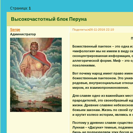
Страница:
1
Высокочастотный блок Перуна
Serge
Поделиться
26-11-2016 22:10
Администратор
П
Божественный пантеон – это одна 
«мифология» мы не имеем в виду ск
сконцентрированная информация, о
аллегорической форме. Миф – это 
поколениями.
Вот почему народ имеет право имен
божественным пантеоном. Это унив
родовые, внутрисоциальные отноше
миром, их взаимопроникновение.
Для славян одно из важнейших мест
прародителей, это своеобразный ид
жизни. Древние славяне небезоснов
божьим законам. Жизнь по своей су
и крутит колесо истории, являясь 
Поэтому у древних славян существов
Лунная – «Дасуни» темные, подземн
бишь не подразделяли этих богов н