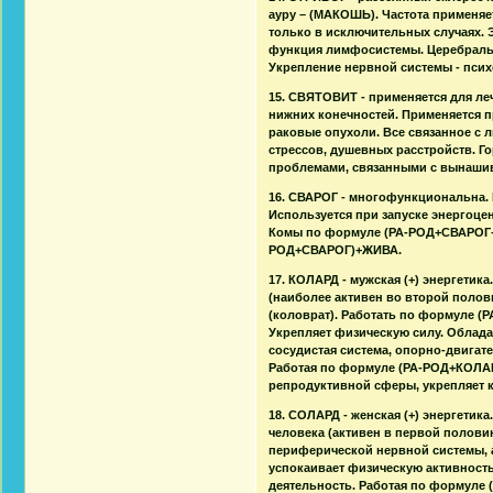
ауру – (МАКОШЬ). Частота применяе
только в исключительных случаях. 
функция лимфосистемы. Церебральн
Укрепление нервной системы - псих
15. СВЯТОВИТ - применяется для ле
нижних конечностей. Применяется п
раковые опухоли. Все связанное с 
стрессов, душевных расстройств. Го
проблемами, связанными с вынашив
16. СВАРОГ - многофункциональна.
Используется при запуске энергоц
Комы по формуле (РА-РОД+СВАРОГ+Ж
РОД+СВАРОГ)+ЖИВА.
17. КОЛАРД - мужская (+) энергетик
(наиболее активен во второй полов
(коловрат). Работать по формуле (Р
Укрепляет физическую силу. Облада
сосудистая система, опорно-двигат
Работая по формуле (РА-РОД+КОЛА
репродуктивной сферы, укрепляет 
18. СОЛАРД - женская (+) энергетик
человека (активен в первой половин
периферической нервной системы, а
успокаивает физическую активность
деятельность. Работая по формуле