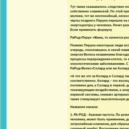
Тут также сказывалось следствие п
собственно славянской. По этой при
молнии, тот же неспокойный, неско
черты позднего Перуна перешли на 
энергоцентры у человека. Лечит раз
Если применить формулу
РаРод+Перун +Жива, то начнется рос
Помимо Перуна некоторые люди вспо
очередь, покопавшись в своей памя
энергия Велеса незаменима благод
процессы перерождения клеток, то 
онкологическими заболеваниями. С
РаРод+Велес+Солард или же Колард
«А что же это за Колард и Солард т
соответственно. Колард – это восхо
половине дня, а Солард в первой, 
тонизирующим воздействием, а эне
нервной системы, снижает артериа
также стимулирует мыслительную де
Название канала:
1. РА-РОД - базовая частота. По ре
человека, может быть применима, д
энтропийным клапаном, для сбрасыв
сахарный диабет. Воспаление легки