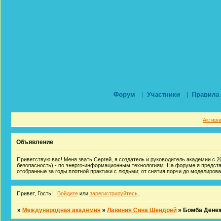
Форум
Участники
Правила
Активн
Объявление
Приветствую вас! Меня звать Сергей, я создатель и руководитель академии с 20
безопасность) - по энерго-информационным технологиям. На форуме я предст
отобранные за годы плотной практики с людьми; от снятия порчи до моделиров
Привет, Гость!
Войдите
или
зарегистрируйтесь
.
»
Международная академия
»
Лавиния Сина Шендрей
»
Бомба Денеж