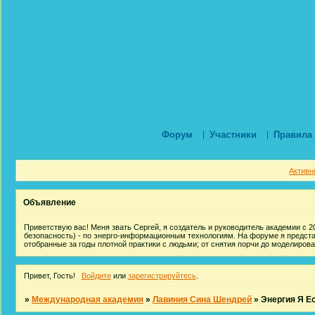
Форум
Участники
Правила
Активн
Объявление
Приветствую вас! Меня звать Сергей, я создатель и руководитель академии с 20
безопасность) - по энерго-информационным технологиям. На форуме я предст
отобранные за годы плотной практики с людьми; от снятия порчи до моделиров
Привет, Гость!
Войдите
или
зарегистрируйтесь
.
»
Международная академия
»
Лавиния Сина Шендрей
»
Энергия Я Е