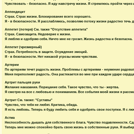
Чувствовать - безопасно. Я иду навстречу жизни. Я стремлюсь пройти через
Аппендицит
Страх. Страх жизни. Блокирование всего хорошего.
Я - в безопасности. Я расслабляюсь, позволяю потоку жизни радостно течь 
Аппетит (потеря) См. также "Отсутствие аппетита"
Страх. Самозащита. Недоверие к жизни.
Я люблю и одобряю себя. Ничто мне не грозит. Жизнь радостна и безопасна.
Аппетит (чрезмерный)
Страх. Потребность в защите. Осуждение эмоций.
Я - в безопасности. Нет никакой угрозы моим чувствам.
Артерии
По артериям течет радость жизни. Проблемы с артериями - неумение радоват
Меня переполняет радость. Она растекается во мне при каждом ударе сердца
Артрит пальцев руки
Желание наказания. Порицание себя. Такое чувство, что ты - жертва.
Я смотрю на все с любовью и пониманием. Все события моей жизни я рассм
Артрит См. также: "Суставы"
Чувство, что тебя не любят. Критика, обида.
Я есть любовь. Теперь я буду любить себя и одобрять свои поступки. Я с л
Астма
Неспособность дышать для собственного блага. Чувство подавленности. С
Теперь мне можно спокойно брать свою жизнь в собственные руки. Я выби