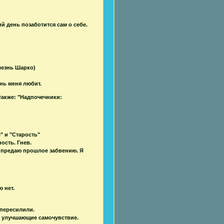
й день позаботится сам о себе.
лезнь Шарко)
знь меня любит.
также: "Надпочечники:
" и "Старость"
ость. Гнев.
 предаю прошлое забвению. Я
 нет.
 пересилили.
, улучшающие самочувствие.