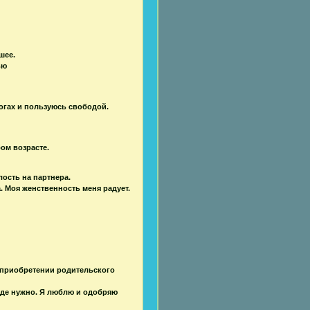
шее.
ью
огах и пользуюсь свободой.
ом возрасте.
ость на партнера.
а. Моя женственность меня радует.
 приобретении родительского
 где нужно. Я люблю и одобряю