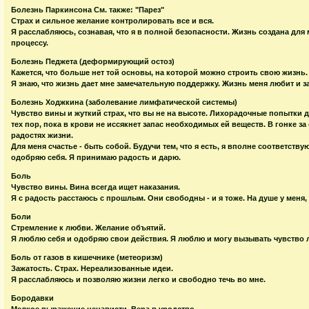
Болезнь Паркинсона См. также: "Парез"
Страх и сильное желание контролировать все и вся.
Я расслабляюсь, сознавая, что я в полной безопасности. Жизнь создана для
процессу.
Болезнь Педжета (деформирующий остоз)
Кажется, что больше нет той основы, на которой можно строить свою жизнь.
Я знаю, что жизнь дает мне замечательную поддержку. Жизнь меня любит и з
Болезнь Ходжкина (заболевание лимфатической системы)
Чувство вины и жуткий страх, что вы не на высоте. Лихорадочные попытки 
тех пор, пока в крови не иссякнет запас необходимых ей веществ. В гонке з
радостях жизни.
Для меня счастье - быть собой. Будучи тем, что я есть, я вполне соответств
одобряю себя. Я принимаю радость и дарю.
Боль
Чувство вины. Вина всегда ищет наказания.
Я с радость расстаюсь с прошлым. Они свободны - и я тоже. На душе у меня,
Боли
Стремление к любви. Желание объятий.
Я люблю себя и одобряю свои действия. Я люблю и могу вызывать чувство 
Боль от газов в кишечнике (метеоризм)
Зажатость. Страх. Нереализованные идеи.
Я расслабляюсь и позволяю жизни легко и свободно течь во мне.
Бородавки
Мелкое выражение ненависти. Вера в уродство.