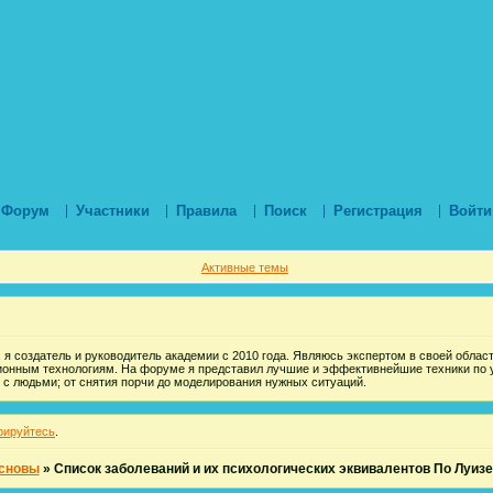
Форум
Участники
Правила
Поиск
Регистрация
Войти
Активные темы
 я создатель и руководитель академии с 2010 года. Являюсь экспертом в своей области
ионным технологиям. На форуме я представил лучшие и эффективнейшие техники по 
 с людьми; от снятия порчи до моделирования нужных ситуаций.
рируйтесь
.
сновы
»
Список заболеваний и их психологических эквивалентов По Луизе