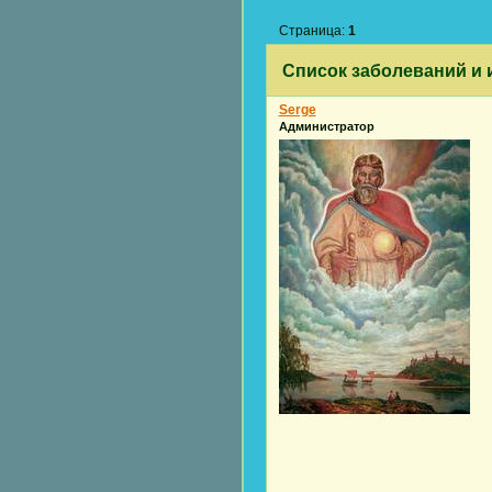
Страница:
1
Список заболеваний и 
Serge
Администратор