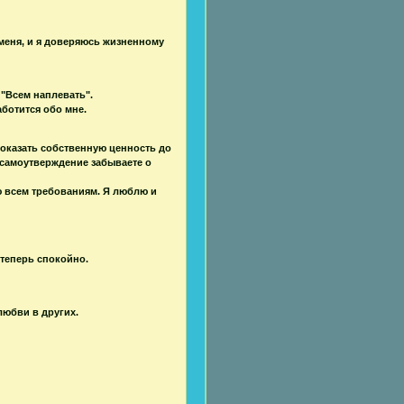
 меня, и я доверяюсь жизненному
 "Всем наплевать".
аботится обо мне.
доказать собственную ценность до
а самоутверждение забываете о
ую всем требованиям. Я люблю и
 теперь спокойно.
любви в других.