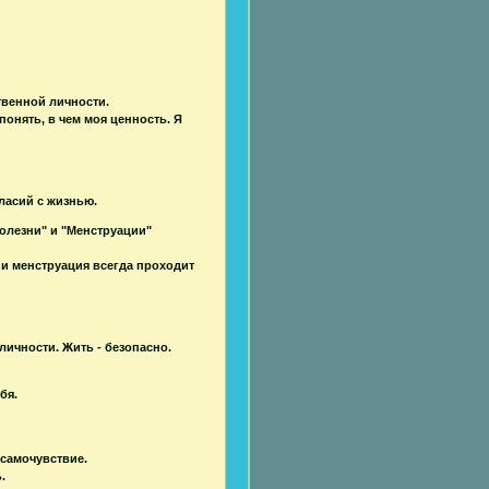
твенной личности.
понять, в чем моя ценность. Я
гласий с жизнью.
болезни" и "Менструации"
, и менструация всегда проходит
личности. Жить - безопасно.
бя.
 самочувствие.
.