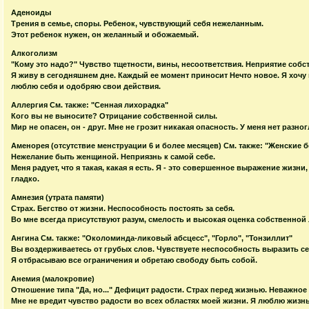
Аденоиды
Трения в семье, споры. Ребенок, чувствующий себя нежеланным.
Этот ребенок нужен, он желанный и обожаемый.
Алкоголизм
"Кому это надо?" Чувство тщетности, вины, несоответствия. Неприятие собс
Я живу в сегодняшнем дне. Каждый ее момент приносит Нечто новое. Я хочу 
люблю себя и одобряю свои действия.
Аллергия См. также: "Сенная лихорадка"
Кого вы не выносите? Отрицание собственной силы.
Мир не опасен, он - друг. Мне не грозит никакая опасность. У меня нет разно
Аменорея (отсутствие менструации 6 и более месяцев) См. также: "Женские 
Нежелание быть женщиной. Неприязнь к самой себе.
Меня радует, что я такая, какая я есть. Я - это совершенное выражение жизни
гладко.
Амнезия (утрата памяти)
Страх. Бегство от жизни. Неспособность постоять за себя.
Во мне всегда присутствуют разум, смелость и высокая оценка собственной 
Ангина См. также: "Околоминда-ликовый абсцесс", "Горло", "Тонзиллит"
Вы воздерживаетесь от грубых слов. Чувствуете неспособность выразить се
Я отбрасываю все ограничения и обретаю свободу быть собой.
Анемия (малокровие)
Отношение типа "Да, но..." Дефицит радости. Страх перед жизнью. Неважное
Мне не вредит чувство радости во всех областях моей жизни. Я люблю жизнь