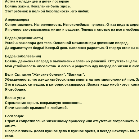
Астма у младенцев и детей постарше
Боязнь жизни. Нежелание быть здесь.
Этот ребенок в полной безопасности, его любят.
Атеросклероз
Сопротивление. Напряженность. Непоколебимая тупость. Отказ видеть хоро
Я полностью открываюсь жизни и радости. Теперь я смотрю на все с любов
Бедра (верхняя часть)
Устойчивая опора для тела. Основной механизм при движении вперед.
Да здравствуют бедра! Каждый день наполнен радостью. Я твердо стою на н
Бедра (заболевания)
Боязнь движения вперед в выполнении главных решений. Отсутствие цели.
Моя устойчивость абсолютна. Я легко и радостно иду вперед по жизни в люб
Бели См. также "Женские болезни", "Вагинит".
Убежденность, что женщины бессильны влиять на противоположный пол. Зл
Это я создаю ситуации, в которых оказываюсь. Власть надо мной - это я сам
Я свободна.
Белые угри
Стремление скрыть некрасивую внешность.
Я считаю себя красивой и любимой.
Бесплодие
Страх и сопротивление жизненному процессу или отсутствие потребности в
опыта.
Я верю в жизнь. Делая нужное дело в нужное время, я всегда нахожусь там,
себя.