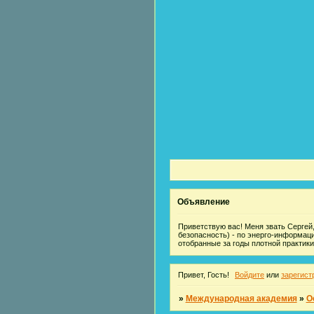
Объявление
Приветствую вас! Меня звать Сергей,
безопасность) - по энерго-информац
отобранные за годы плотной практики
Привет, Гость!
Войдите
или
зарегист
»
Международная академия
»
О