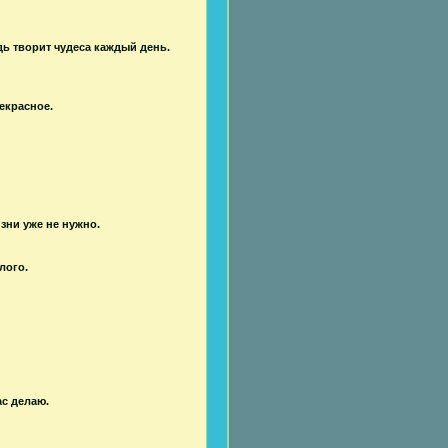
дь творит чудеса каждый день.
екрасное.
зни уже не нужно.
лого.
с делаю.