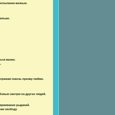
 испытания жизнью.
дальше.
ься жизни.
.
атриваю сквозь призму любви.
юбовью смотрю на других людей.
держивание рыданий.
раю свободу