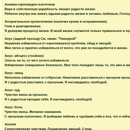
Анемия серповидно-клеточная
Вера в собственную ущербность лишает радости жизни.
Ребенок внутри вас живет, вдыхая радость жизни и питаясь любовью. Госпо
Аноректальное кровотечение (наличие крови в испражнениях)
Гнев и разочарование.
Я доверяю процессу жизни. В моей жизни случается только правильное и пр
Анус (задний проход) См. также: "Геморрой"
Неумение избавляться от накопившихся проблем, обид и эмоций.
Мне легко и приятно избавляться от всего, что уже не понадобится в жизни.
Анус: абсцесс (гнойник)
Злость на то, от чего хотите избавиться.
Избавление совершенно безопасно. Мое тело покидает лишь то, что мне в жи
Анус: свищ
Неполное избавление от отбросов. Нежелание расставаться с мусором прош
Я с радостью расстаюсь с прошлым. Я наслаждаюсь свободой.
Анус: зуд
Чувство вины за прошлое.
Я с радостью прощаю себя. Я наслаждаюсь свободой.
Анус: боль
Чувство вины. Желание наказания.
С прошлым покончено. Я выбираю любовь и одобряю себя и все, что я сейча
Апатия
Сопротивление чувствам. Подавление эмоций. Страх.