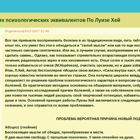
их психологических эквивалентов По Луизе Хей
Поделиться
23-07-2017 22:46
Все так привыкли воспринимать болезни в их традиционном виде, пить таблет
опыт тех, кто умеет без этого обходиться и "силой мысли" или как-то еще не
частенько смотрим скептически. Или же, в лучшем случае, воспринимаем их к
сделать самим... Однако, как показывает стремительно возрастающая попу
лечения, рациональное зерно в них несомненно есть. Опыт сотен и тысяч лю
только избавиться от очков (М.Норбеков), очистить организм, но и даже изба
Итак, Л.Хей, Автор бестселлеров «Исцели свою жизнь», «Сила внутри нас», «
хорошо известна читателям во многих странах. Она получила широкое межд
специалист по решению проблем психологического характера и вопросам с
болезней. Ее практические методики основаны на обширном материале, со
разносторонних исследований причин болезней, а также на собственном опы
уже помогли тысячам людей раскрыть свой творческий потенциал, избавитьс
души и тела. Основной принцип работы Луизы Хей заключается в следующем
сознанию, и оно справится со всеми проблемами».
ПРОБЛЕМА ВЕРОЯТНАЯ ПРИЧИНА НОВЫЙ ПО
Абсцесс (гнойник)
Беспокоящие мысли об обидах, пренебрежении и мести.
Я даю мыслям свободу. С прошлым покончено. У меня спокойно на душе.