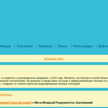
Форум
Участники
Правила
Поиск
Регистрация
Войти
Активные темы
 я создатель и руководитель академии с 2010 года. Являюсь экспертом в своей области
ионным технологиям. На форуме я представил лучшие и эффективнейшие техники по 
 с людьми; от снятия порчи до моделирования нужных ситуаций.
рируйтесь
.
авиния Сина Шендрей
»
Мега-Мощный Разрушитель Заклинаний