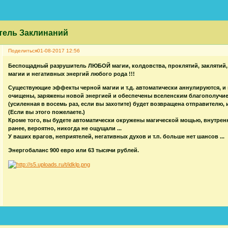
ель Заклинаний
Поделиться
01-08-2017 12:56
Беспощадный разрушитель ЛЮБОЙ магии, колдовства, проклятий, заклятий,
магии и негативных энергий любого рода !!!
Существующие эффекты черной магии и т.д. автоматически аннулируются, и
очищены, заряжены новой энергией и обеспечены вселенским благополучием
(усиленная в восемь раз, если вы захотите) будет возвращена отправителю, 
(Если вы этого пожелаете.)
Кроме того, вы будете автоматически окружены магической мощью, внутренн
ранее, вероятно, никогда не ощущали ...
У ваших врагов, неприятелей, негативных духов и т.п. больше нет шансов ...
Энергобаланс 900 евро или 63 тысячи рублей.