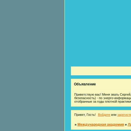
Объявление
Приветствую вас! Меня звать Сергей,
безопасность) - по энерго-информац
отобранные за годы плотной практики
Привет, Гость!
Войдите
или
зарегист
»
Международная академия
»
Л