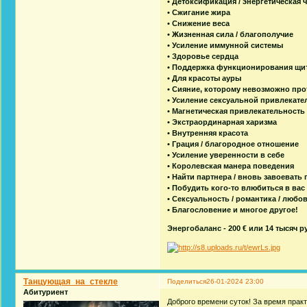
• Детоксификация / энергетическая 
• Сжигание жира
• Снижение веса
• Жизненная сила / благополучие
• Усиление иммунной системы
• Здоровье сердца
• Поддержка функционирования щи
• Для красоты ауры
• Сияние, которому невозможно про
• Усиление сексуальной привлекате
• Магнетическая привлекательность
• Экстраординарная харизма
• Внутренняя красота
• Грация / благородное отношение
• Усиление уверенности в себе
• Королевская манера поведения
• Найти партнера / вновь завоевать
• Побудить кого-то влюбиться в вас
• Сексуальность / романтика / любо
• Благословение и многое другое!
Энергобаланс - 200 € или 14 тысяч р
Танцующая_на_стекле
Поделиться
26-01-2024 23:00
Абитуриент
Доброго времени суток! За время практ