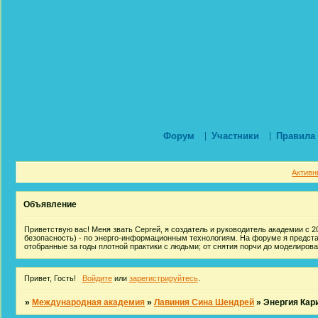
Форум
Участники
Правила
Активн
Объявление
Приветствую вас! Меня звать Сергей, я создатель и руководитель академии с 20
безопасность) - по энерго-информационным технологиям. На форуме я предст
отобранные за годы плотной практики с людьми; от снятия порчи до моделиров
Привет, Гость!
Войдите
или
зарегистрируйтесь
.
»
Международная академия
»
Лавиния Сина Шендрей
»
Энергия Кар