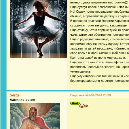
немного даже поднимает настроение)))
Ещё супруг более благосклонен, что л
Но! Сразу после посвящения проблема 
обычно, а проявила выдержку и сохран
В процессе практики Энергии Карибског
ссоримся, то не так долго, как раньше.
Ещё отмечу, что в первые дней 10 пра
чакр, затем эти обострения постепенн
Ещё с радостью отмечаю, что постепен
современному женскому идеалу, которы
замужем, и детей несколько, и бизнес 
свое время в моей жизни, и мой личны
Как-то на одной встрече мне сказали, ч
Ещё хочется отметить такой эффект, к
появилась небольшая "холка", но чере
уменьшилась.
Ещё улучшилось состояние кожи, в час
беспокоившие меня до этого несколько
Serge
Поделиться
26-01-2024 23:38
Администратор