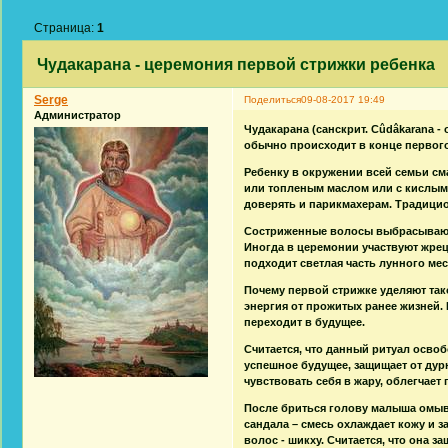
Страница:
1
Чудакарана - церемония первой стрижки ребенка
Serge
Поделиться
09-08-2017 19:49
Администратор
Чудакарана (санскрит. Cûdâkarana -
обычно происходит в конце первого
Ребенку в окружении всей семьи см
или топленым маслом или с кислым м
доверять и парикмахерам. Традицио
Состриженные волосы выбрасываются
Иногда в церемонии участвуют жре
подходит светлая часть лунного ме
Почему первой стрижке уделяют так
энергия от прожитых ранее жизней.
переходит в будущее.
Считается, что данный ритуал освоб
успешное будущее, защищает от дур
чувствовать себя в жару, облегчает
После бриться голову малыша омыв
сандала – смесь охлаждает кожу и 
волос - шикху. Считается, что она з