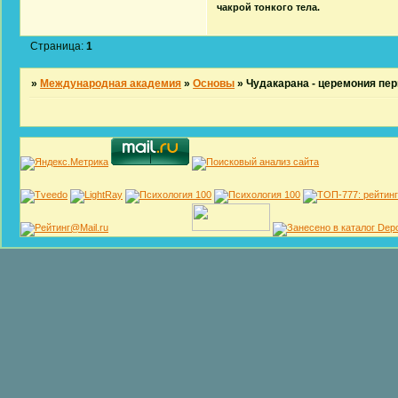
чакрой тонкого тела.
Страница:
1
»
Международная академия
»
Основы
»
Чудакарана - церемония пер