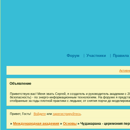
Форум
Участники
Правила
Активн
Объявление
Приветствую вас! Меня звать Сергей, я создатель и руководитель академии с 20
безопасность) - по энерго-информационным технологиям. На форуме я предст
отобранные за годы плотной практики с людьми; от снятия порчи до моделиров
Привет, Гость!
Войдите
или
зарегистрируйтесь
.
»
Международная академия
»
Основы
»
Чудакарана - церемония пер