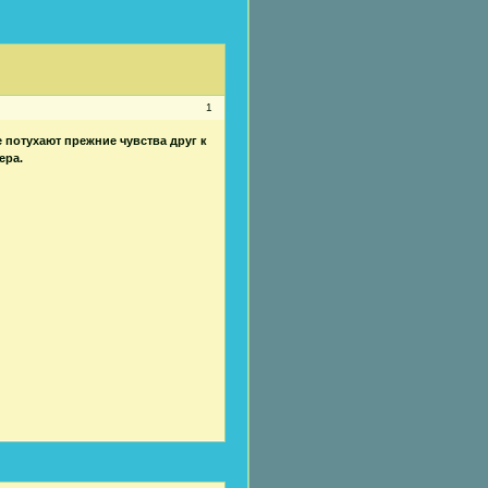
1
 потухают прежние чувства друг к
ера.