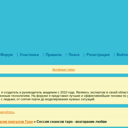
Форум
Участники
Правила
Поиск
Регистрация
Войти
Активные темы
 я создатель и руководитель академии с 2010 года. Являюсь экспертом в своей области
ионным технологиям. На форуме я представил лучшие и эффективнейшие техники по 
 с людьми; от снятия порчи до моделирования нужных ситуаций.
рируйтесь
.
агия порталов Таро
»
Сессия сеансов таро - возгорание любви