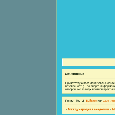
Объявление
Приветствую вас! Меня звать Сергей,
безопасность) - по энерго-информац
отобранные за годы плотной практики
Привет, Гость!
Войдите
или
зарегист
»
Международная академия
»
М