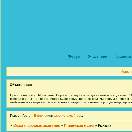
Форум
Участники
Правила
Активн
Объявление
Приветствую вас! Меня звать Сергей, я создатель и руководитель академии с 20
безопасность) - по энерго-информационным технологиям. На форуме я предст
отобранные за годы плотной практики с людьми; от снятия порчи до моделиров
Привет, Гость!
Войдите
или
зарегистрируйтесь
.
»
Международная академия
»
Индийская магия
»
Кришна