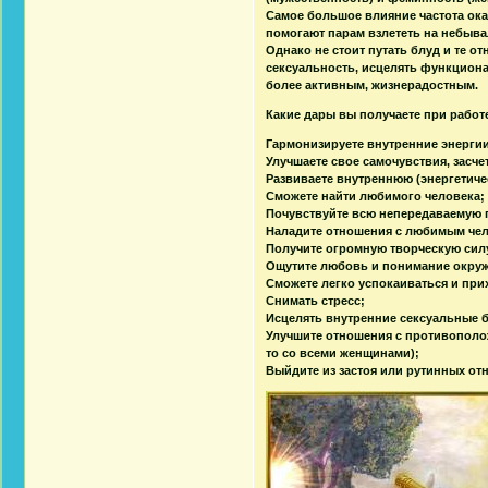
Самое большое влияние частота ока
помогают парам взлететь на небыв
Однако не стоит путать блуд и те о
сексуальность, исцелять функцион
более активным, жизнерадостным.
Какие дары вы получаете при работ
Гармонизируете внутренние энергии
Улучшаете свое самочувствия, засче
Развиваете внутреннюю (энергетиче
Сможете найти любимого человека;
Почувствуйте всю непередаваемую 
Наладите отношения с любимым че
Получите огромную творческую сил
Ощутите любовь и понимание окру
Сможете легко успокаиваться и при
Снимать стресс;
Исцелять внутренние сексуальные б
Улучшите отношения с противополо
то со всеми женщинами);
Выйдите из застоя или рутинных от