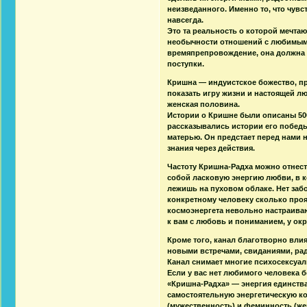
неизведанного. Именно то, что чув
навсегда.
Это та реальность о которой мечт
необычности отношений с любимым 
времяпрепровождение, она должна 
поступки.
Кришна — индуистское божество, п
показать игру жизни и настоящей лю
женская половина.
Истории о Кришне были описаны 500
рассказывались истории его победы
матерью. Он предстает перед нами н
знания через действия.
Частоту Кришна-Радха можно отнест
собой ласковую энергию любви, в к
лежишь на пуховом облаке. Нет забо
конкретному человеку сколько прояв
космоэнергета невольно настраивают
к вам с любовь и пониманием, у ок
Кроме того, канал благотворно вли
новыми встречами, свиданиями, ра
Канал снимает многие психосексуа
Если у вас нет любимого человека б
«Кришна-Радха» — энергия единства
самостоятельную энергетическую к
(мужественность) и феминность (же