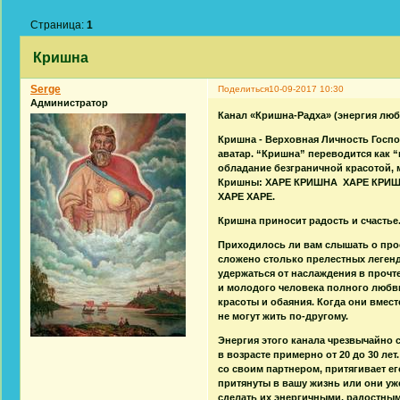
Страница:
1
Кришна
Serge
Поделиться
10-09-2017 10:30
Администратор
Канал «Кришна-Радха» (энергия люб
Кришна - Верховная Личность Госпо
аватар. “Кришна” переводится как 
обладание безграничной красотой, 
Кришны: ХАРЕ КРИШНА ХАРЕ КРИ
ХАРЕ ХАРЕ.
Кришна приносит радость и счастье.
Приходилось ли вам слышать о про
сложено столько прелестных леген
удержаться от наслаждения в прочт
и молодого человека полного любви
красоты и обаяния. Когда они вмест
не могут жить по-другому.
Энергия этого канала чрезвычайно
в возрасте примерно от 20 до 30 л
со своим партнером, притягивает ег
притянуты в вашу жизнь или они уж
сделать их энергичными, радостным