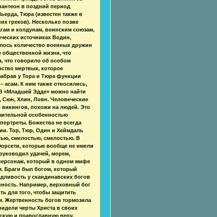
 пантеон в поздний период
ьерда, Тюра (известен также в
них греков). Несколько позже
гам и колдунам, воинским союзам,
ических источниках Водин,
илось количество военных дружин
 общественной жизни, что
, что говорило об особом
ство мертвых, которое
забрав у Тора и Тюра функции
 асам. К ним также относились,
 В «Младшей Эдде» можно найти
е, Сюн, Хлин, Ловн. Человеческие
 викингов, похожи на людей. Это
ичительной особенностью
портреты. Божества не всегда
ии. Тор, Тюр, Один и Хеймдаль
ью, смелостью, смелостью. В
Форсети, которые вообще не имели
 руководил удачей, морем,
персонаж, который в одном мифе
. Браги был богом, который
едливость у скандинавских богов
енность. Например, верховный бог
ь для того, чтобы защитить
рм. Жертвенность богов тормозила
видели черты Христа в своих
скую и православную веру,