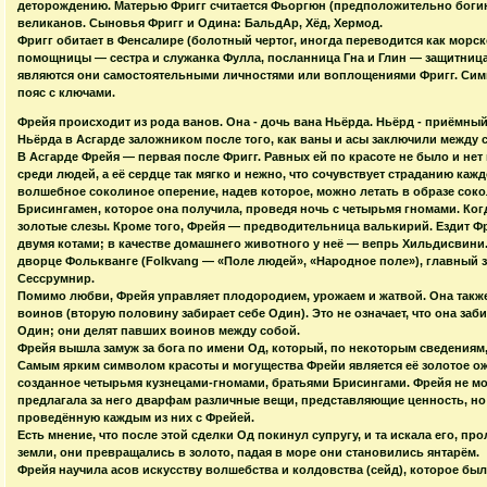
деторождению. Матерью Фригг считается Фьоргюн (предположительно богиня 
великанов. Сыновья Фригг и Одина: БальдАр, Хёд, Хермод.
Фригг обитает в Фенсалире (болотный чертог, иногда переводится как морск
помощницы — сестра и служанка Фулла, посланница Гна и Глин — защитница
являются они самостоятельными личностями или воплощениями Фригг. Сим
пояс с ключами.
Фрейя происходит из рода ванов. Она - дочь вана Ньёрда. Ньёрд - приёмны
Ньёрда в Асгарде заложником после того, как ваны и асы заключили между 
В Асгарде Фрейя — первая после Фригг. Равных ей по красоте не было и нет 
среди людей, а её сердце так мягко и нежно, что сочувствует страданию кажд
волшебное соколиное оперение, надев которое, можно летать в образе соко
Брисингамен, которое она получила, проведя ночь с четырьмя гномами. Когда
золотые слезы. Кроме того, Фрейя — предводительница валькирий. Ездит Ф
двумя котами; в качестве домашнего животного у неё — вепрь Хильдисвини
дворце Фолькванге (Folkvang — «Поле людей», «Народное поле»), главный з
Сессрумнир.
Помимо любви, Фрейя управляет плодородием, урожаем и жатвой. Она такж
воинов (вторую половину забирает себе Один). Это не означает, что она заб
Один; они делят павших воинов между собой.
Фрейя вышла замуж за бога по имени Од, который, по некоторым сведениям
Самым ярким символом красоты и могущества Фрейи является её золотое о
созданное четырьмя кузнецами-гномами, братьями Брисингами. Фрейя не мо
предлагала за него дварфам различные вещи, представляющие ценность, но 
проведённую каждым из них с Фрейей.
Есть мнение, что после этой сделки Од покинул супругу, и та искала его, пр
земли, они превращались в золото, падая в море они становились янтарём.
Фрейя научила асов искусству волшебства и колдовства (сейд), которое был