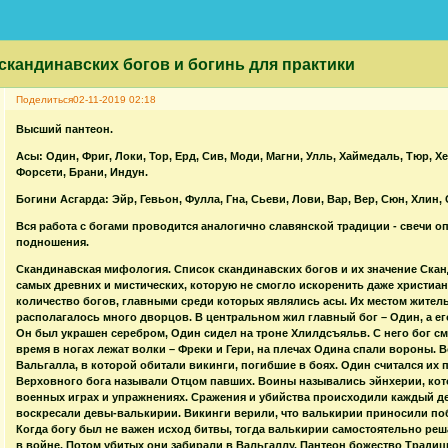
скандинавских богов и богинь для практики
Поделиться
02-11-2019 02:18
Высший пантеон.
Асы: Один, Фриг, Локи, Тор, Ерд, Сив, Моди, Магни, Улль, Хаймедаль, Тюр, Х
Форсети, Брани, Индун.
Богини Асгарда: Эйр, Гевьон, Фулла, Гна, Сьеви, Лови, Вар, Вер, Сюн, Хлин, 
Вся работа с богами проводится аналогично славянской традиции - свечи оп
подношения.
Скандинавская мифология. Список скандинавских богов и их значение Скан
самых древних и мистических, которую не смогло искоренить даже христиан
количество богов, главными среди которых являлись асы. Их местом житель
располагалось много дворцов. В центральном жил главный бог – Один, а е
Он был украшен серебром, Один сидел на троне Хлилдсъяльв. С него бог смо
время в ногах лежат волки – Фреки и Гери, на плечах Одина спали вороны.
Вальгалла, в которой обитали викинги, погибшие в боях. Один считался их
Верховного бога называли Отцом павших. Воины назывались эйнхерии, кот
военных играх и упражнениях. Сражения и убийства происходили каждый де
воскресали девы-валькирии. Викинги верили, что валькирии приносили побе
Когда богу был не важен исход битвы, тогда валькирии самостоятельно решал
в войне. Потом убитых они забирали в Вальгаллу. Пантеон божество Традиц