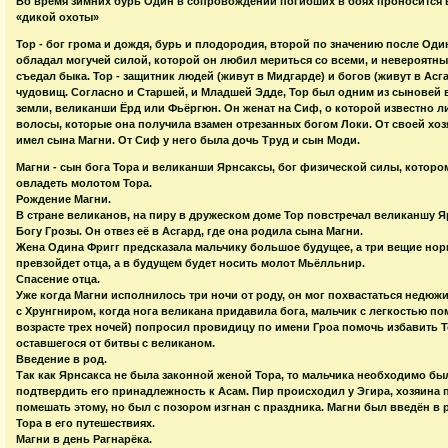
Во время зимних бурь Один в сопровождении погибших в боях проносится в
«дикой охоты»
Тор - бог грома и дождя, бурь и плодородия, второй по значению после О
обладал могучей силой, которой он любил мериться со всеми, и невероятным
съедал быка. Тор - защитник людей (живут в Мидгарде) и богов (живут в Асг
чудовищ. Согласно и Старшей, и Младшей Эдде, Тор был одним из сыновей 
земли, великанши Ёрд или Фьёргюн. Он женат на Сиф, о которой известно ли
волосы, которые она получила взамен отрезанных богом Локи. От своей хо
имел сына Магни. От Сиф у него была дочь Труд и сын Моди.
Магни - сын бога Тора и великанши Ярнсаксы, бог физической силы, которо
овладеть молотом Тора.
Рождение Магни.
В стране великанов, на пиру в дружеском доме Тор повстречал великаншу Я
Богу Грозы. Он отвез её в Асгард, где она родила сына Магни.
Жена Одина Фригг предсказала мальчику большое будущее, а три вещие нор
превзойдет отца, а в будущем будет носить молот Мьёлльнир.
Спасение отца.
Уже когда Магни исполнилось три ночи от роду, он мог похвастаться недюж
с Хрунгниром, когда нога великана придавила бога, мальчик с легкостью по
возрасте трех ночей) попросил провидицу по имени Гроа помочь избавить То
оставшегося от битвы с великаном.
Введение в род.
Так как Ярнсакса не была законной женой Тора, то мальчика необходимо был
подтвердить его принадлежность к Асам. Пир происходил у Эгира, хозяина 
помешать этому, но был с позором изгнан с праздника. Магни был введён в 
Тора в его путешествиях.
Магни в день Рагнарёка.