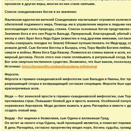
проникли в другие веры, многие из них стали святыми.
Список скандинавских богов и их значение:
Языческая идеология жителей Скандинавии насчитывает огромное количест
обитателей подземного мира. Помощь им в управлении миром и людьми ока
воплощающие силы природы, стихии. Список основных богов представлен 
Значение бога и его сил Родсто Бальдр. Прекрасный, благородный, убитый
весну и свет. Брат бога Хёда Один (известен и под другими именами, согла
чтобы совершать поездки по Земле) Обожал путешествовать по Мидгарду, с
рожали детей. Сын богини Бестлы и Бьорра, отец Тора Фрейя Богиня любви
смерти и войны. Жена бога Ода Квасир. Появился из слюны ванов и асов, к
мирный договор. После этого они стали сплевывать в ритуальный сосуд. Бо
Бог или сверхъестественное существо. Возможно, что был ваном, поскольку
Источник:
https://norwaylife.ru/skandinavskaya-mifologiya/
Форсети.
Фо́рсети в германо-скандинавской мифологии сын Бальдра и Нанны, бог пр
разрешающий споры и возвращающий согласие спорящим. Форсети был одн
красноречивых асов.
Моди — бог воинской ярости в германо-скандинавской мифологии, сын Тора.
противника страх. Повышает боевой дух и ярость воинов. Особенной попу
норвежских берсерков. Моди должен выжить в день Рагнарёка и вместе с д
создать новый мир.
Видар - бог мщения и безмолвия, сын Одина и великанши Грид.
Он мстит за своего отца Одина, чьей проекцией является, и помогает пережи
В день Рагнарёка, согласно пророчеству вещих норн, богинь судьбы, грома