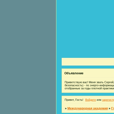
Объявление
Приветствую вас! Меня звать Сергей,
безопасность) - по энерго-информац
отобранные за годы плотной практики
Привет, Гость!
Войдите
или
зарегист
»
Международная академия
»
Г