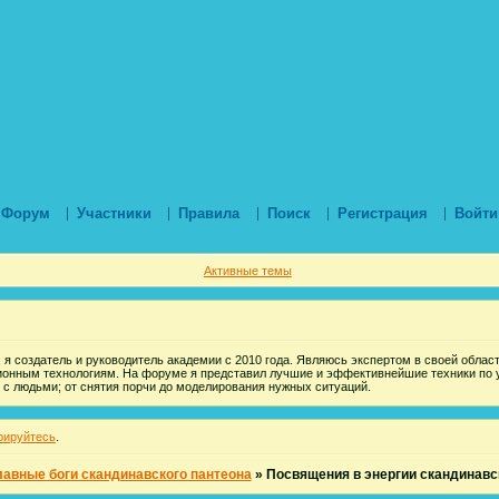
Форум
Участники
Правила
Поиск
Регистрация
Войти
Активные темы
 я создатель и руководитель академии с 2010 года. Являюсь экспертом в своей области
ионным технологиям. На форуме я представил лучшие и эффективнейшие техники по 
 с людьми; от снятия порчи до моделирования нужных ситуаций.
рируйтесь
.
лавные боги скандинавского пантеона
»
Посвящения в энергии скандинавск