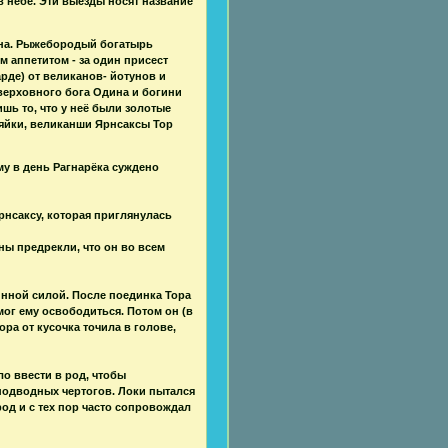
 небе. Эти выезды носят название
дина. Рыжебородый богатырь
 аппетитом - за один присест
арде) от великанов- йотунов и
верховного бога Одина и богини
шь то, что у неё были золотые
зяйки, великанши Ярнсаксы Тор
му в день Рагнарёка суждено
рнсаксу, которая приглянулась
ны предрекли, что он во всем
инной силой. После поединка Тора
мог ему освободиться. Потом он (в
ра от кусочка точила в голове,
о ввести в род, чтобы
подводных чертогов. Локи пытался
род и с тех пор часто сопровождал