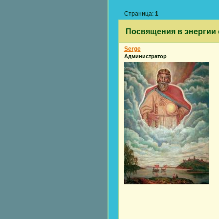
Страница:
1
Посвящения в энергии 
Serge
Администратор