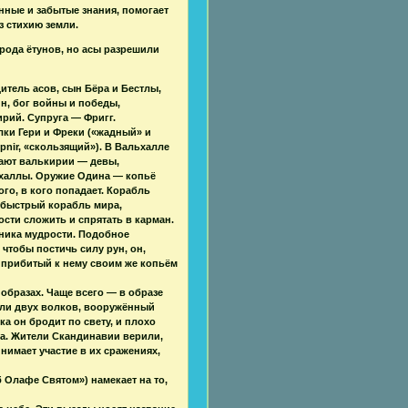
янные и забытые знания, помогает
з стихию земли.
 рода ётунов, но асы разрешили
тель асов, сын Бёра и Бестлы,
ин, бог войны и победы,
рий. Супруга — Фригг.
ки Гери и Фреки («жадный» и
nir, «скользящий»). В Вальхалле
вают валькирии — девы,
халлы. Оружие Одина — копьё
го, в кого попадает. Корабль
 быстрый корабль мира,
ти сложить и спрятать в карман.
чника мудрости. Подобное
чтобы постичь силу рун, он,
, прибитый к нему своим же копьём
образах. Чаще всего — в образе
или двух волков, вооружённый
а он бродит по свету, и плохо
ога. Жители Скандинавии верили,
нимает участие в их сражениях,
 Олафе Святом») намекает на то,