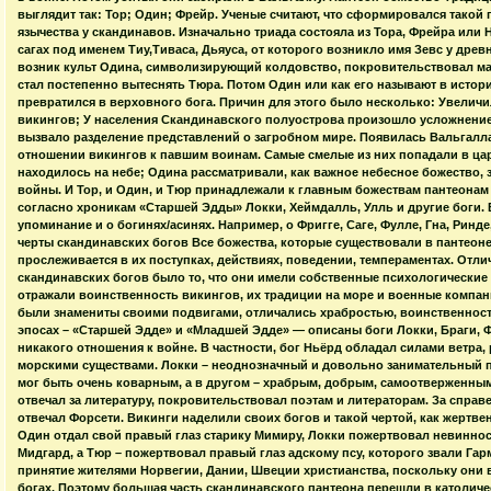
выглядит так: Тор; Один; Фрейр. Ученые считают, что сформировался такой
язычества у скандинавов. Изначально триада состояла из Тора, Фрейра или Н
сагах под именем Тиу,Тиваса, Дьяуса, от которого возникло имя Зевс у древ
возник культ Одина, символизирующий колдовство, покровительствовал ма
стал постепенно вытеснять Тюра. Потом Один или как его называют в истор
превратился в верховного бога. Причин для этого было несколько: Увелич
викингов; У населения Скандинавского полуострова произошло усложнение
вызвало разделение представлений о загробном мире. Появилась Вальгалла
отношении викингов к павшим воинам. Самые смелые из них попадали в цар
находилось на небе; Одина рассматривали, как важное небесное божество, 
войны. И Тор, и Один, и Тюр принадлежали к главным божествам пантеонам –
согласно хроникам «Старшей Эдды» Локки, Хеймдалль, Улль и другие боги.
упоминание и о богинях/асинях. Например, о Фригге, Саге, Фулле, Гна, Ринд
черты скандинавских богов Все божества, которые существовали в пантеоне
прослеживается в их поступках, действиях, поведении, темпераментах. Отл
скандинавских богов было то, что они имели собственные психологические 
отражали воинственность викингов, их традиции на море и военные компан
были знамениты своими подвигами, отличались храбростью, воинственност
эпосах – «Старшей Эдде» и «Младшей Эдде» — описаны боги Локки, Браги, 
никакого отношения к войне. В частности, бог Ньёрд обладал силами ветра,
морскими существами. Локки – неоднозначный и довольно занимательный 
мог быть очень коварным, а в другом – храбрым, добрым, самоотверженным
отвечал за литературу, покровительствовал поэтам и литераторам. За справ
отвечал Форсети. Викинги наделили своих богов и такой чертой, как жертв
Один отдал свой правый глаз старику Мимиру, Локки пожертвовал невинност
Мидгард, а Тюр – пожертвовал правый глаз адскому псу, которого звали Га
принятие жителями Норвегии, Дании, Швеции христианства, поскольку они 
богах. Поэтому большая часть скандинавского пантеона перешли в католиче