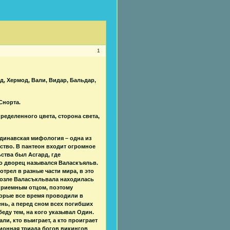
1
ед, Хермод, Вали, Видар, Бальдар,
Снорта.
ределенного цвета, сторона света,
динавская мифология – одна из
ство. В пантеон входит огромное
ства был Асгард, где
го дворец назывался Валаскъяльв.
трел в разные части мира, в это
 Возле Валасъкльвала находилась
 приемным отцом, поэтому
орые все время проводили в
нь, а перед сном всех погибших
ду тем, на кого указывал Один.
и, кто выиграет, а кто проиграет
ионная триада богов викингов