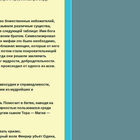
во божественных небожителей,
зывали различные существа,
в следующей таблице: Имя бога
 своим братом. Символизировал
сно мифам это было необходимо,
облазнял женщин, которые от него
, потом стала покровительницей
огда они решили заключить
г мудрости, добродетельности.
 происходил от одного из асов.
авосудия и справедливости,
им из мудрейших и
 Помогает в битве, наводя на
лярностью пользовался среди
ругим сыном Тора — Магни —
вать кризис.
дный волк Фенрир убьёт Одина,