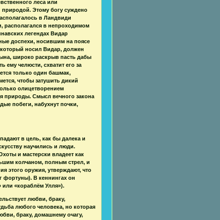
евственного леса или
 природой. Этому богу суждено
располагалось в Ландвиди
и, располагался в непроходимом
инавских легендах Видар
ные доспехи, носившим на поясе
 который носил Видар, должен
сына, широко раскрыв пасть дабы
ь ему челюсти, схватит его за
ется только один башмак,
ется, чтобы затушить дикий
только олицетворением
я природы. Смысл вечного закона
дые побеги, набухнут почки,
падают в цель, как бы далека и
искусству научились и люди.
Охоты и мастерски владеет как
льшим колчаном, полным стрел, и
я этого оружия, утверждают, что
г фортуны). В кеннингах он
» или «кораблём Улля»).
ельствует любви, браку,
дьба любого человека, но которая
юбви, браку, домашнему очагу,