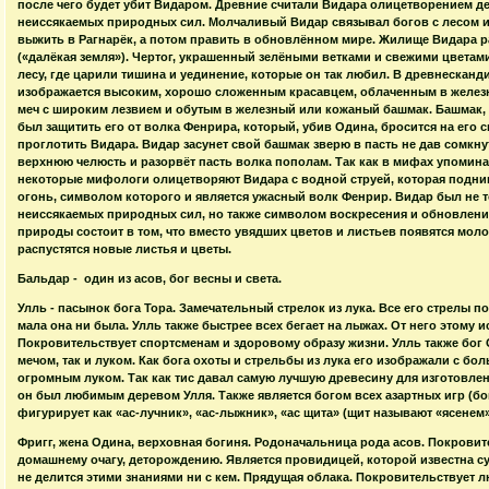
после чего будет убит Видаром. Древние считали Видара олицетворением д
неиссякаемых природных сил. Молчаливый Видар связывал богов с лесом и
выжить в Рагнарёк, а потом править в обновлённом мире. Жилище Видара 
(«далёкая земля»). Чертог, украшенный зелёными ветками и свежими цветам
лесу, где царили тишина и уединение, которые он так любил. В древнесканд
изображается высоким, хорошо сложенным красавцем, облаченным в желез
меч с широким лезвием и обутым в железный или кожаный башмак. Башмак,
был защитить его от волка Фенрира, который, убив Одина, бросится на его 
проглотить Видара. Видар засунет свой башмак зверю в пасть не дав сомкнут
верхнюю челюсть и разорвёт пасть волка пополам. Так как в мифах упомина
некоторые мифологи олицетворяют Видара с водной струей, которая подним
огонь, символом которого и является ужасный волк Фенрир. Видар был не 
неиссякаемых природных сил, но также символом воскресения и обновлени
природы состоит в том, что вместо увядших цветов и листьев появятся моло
распустятся новые листья и цветы.
Бальдар - один из асов, бог весны и света.
Улль - пасынок бога Тора. Замечательный стрелок из лука. Все его стрелы по
мала она ни была. Улль также быстрее всех бегает на лыжах. От него этому 
Покровительствует спортсменам и здоровому образу жизни. Улль также бог 
мечом, так и луком. Как бога охоты и стрельбы из лука его изображали с бо
огромным луком. Так как тис давал самую лучшую древесину для изготовлени
он был любимым деревом Улля. Также является богом всех азартных игр (бо
фигурирует как «ас-лучник», «ас-лыжник», «ас щита» (щит называют «ясенем
Фригг, жена Одина, верховная богиня. Родоначальница рода асов. Покровит
домашнему очагу, деторождению. Является провидицей, которой известна су
не делится этими знаниями ни с кем. Прядущая облака. Покровительствует л