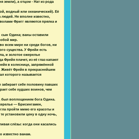
земли), а отцом - Нат из рода
ой, водный или океанический). Её
 людей. Не вполне известно,
волами Фригг являются прялка и
й сын Одина; ваны оставили
собой мир.
во всем мире ни среди богов, ни
ого существа. У Фрейи есть
ла, и золотое ожерелье
 Фрейя плачет, из её глаз капают
рейя в колеснице, запряжённой
. Живёт Фрейя в прекраснейшем
ал которого называется
е забирает себе половину павших
ирает себе худших воинов, чем
, был воплощением бога Одина.
жерелье — Брисингамен,
гла пройти мимо его красоты и
те установили цену в одну ночь,
оливая слёзы: когда они касались
о известно ванам.