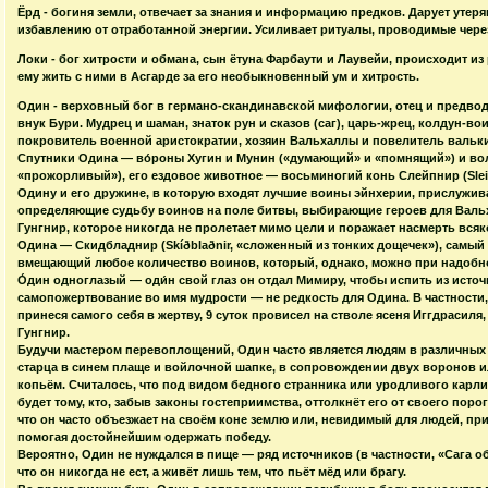
Ёрд - богиня земли, отвечает за знания и информацию предков. Дарует утер
избавлению от отработанной энергии. Усиливает ритуалы, проводимые чере
Локи - бог хитрости и обмана, сын ётуна Фарбаути и Лаувейи, происходит из
ему жить с ними в Асгарде за его необыкновенный ум и хитрость.
Один - верховный бог в германо-скандинавской мифологии, отец и предводи
внук Бури. Мудрец и шаман, знаток рун и сказов (саг), царь-жрец, колдун-во
покровитель военной аристократии, хозяин Вальхаллы и повелитель вальки
Спутники Одина — во́роны Хугин и Мунин («думающий» и «помнящий») и вол
«прожорливый»), его ездовое животное — восьминогий конь Слейпнир (Sleip
Одину и его дружине, в которую входят лучшие воины эйнхерии, прислужи
определяющие судьбу воинов на поле битвы, выбирающие героев для Валь
Гунгнир, которое никогда не пролетает мимо цели и поражает насмерть всяко
Одина — Скидбладнир (Skíðblaðnir, «сложенный из тонких дощечек»), самый
вмещающий любое количество воинов, который, однако, можно при надобнос
О́дин одноглазый — оди́н свой глаз он отдал Мимиру, чтобы испить из исто
самопожертвование во имя мудрости — не редкость для Одина. В частности, 
принеся самого себя в жертву, 9 суток провисел на стволе ясеня Иггдрасиля
Гунгнир.
Будучи мастером перевоплощений, Один часто является людям в различных 
старца в синем плаще и войлочной шапке, в сопровождении двух воронов 
копьём. Считалось, что под видом бедного странника или уродливого карлик
будет тому, кто, забыв законы гостеприимства, оттолкнёт его от своего пор
что он часто объезжает на своём коне землю или, невидимый для людей, при
помогая достойнейшим одержать победу.
Вероятно, Один не нуждался в пище — ряд источников (в частности, «Сага об
что он никогда не ест, а живёт лишь тем, что пьёт мёд или брагу.