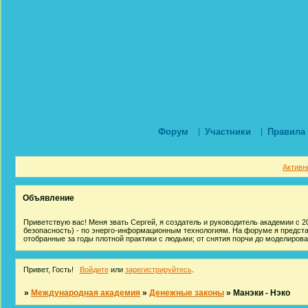
Форум
Участники
Правила
Активн
Объявление
Приветствую вас! Меня звать Сергей, я создатель и руководитель академии с 20
безопасность) - по энерго-информационным технологиям. На форуме я предст
отобранные за годы плотной практики с людьми; от снятия порчи до моделиров
Привет, Гость!
Войдите
или
зарегистрируйтесь
.
»
Международная академия
»
Денежные законы
»
Манэки - Нэко