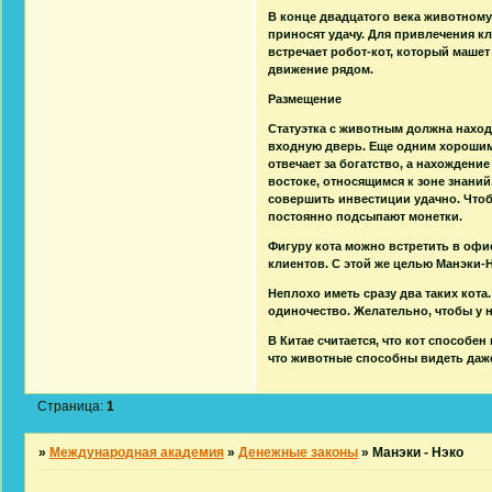
В конце двадцатого века животному
приносят удачу. Для привлечения к
встречает робот-кот, который машет
движение рядом.
Размещение
Статуэтка с животным должна находи
входную дверь. Еще одним хорошим 
отвечает за богатство, а нахождение
востоке, относящимся к зоне знани
совершить инвестиции удачно. Чтоб
постоянно подсыпают монетки.
Фигуру кота можно встретить в офи
клиентов. С этой же целью Манэки-Н
Неплохо иметь сразу два таких кота
одиночество. Желательно, чтобы у 
В Китае считается, что кот способен
что животные способны видеть даже
Страница:
1
»
Международная академия
»
Денежные законы
»
Манэки - Нэко