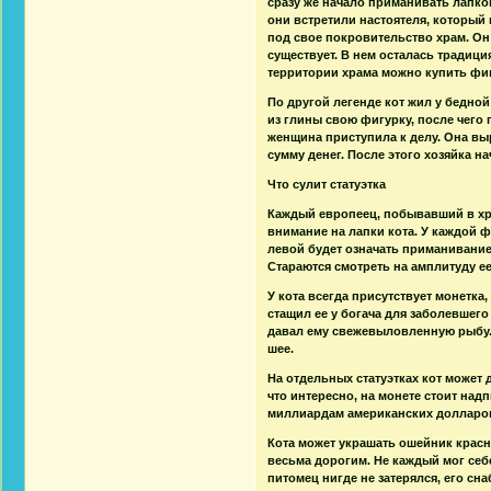
сразу же начало приманивать лапкой
они встретили настоятеля, который
под свое покровительство храм. Он
существует. В нем осталась традиц
территории храма можно купить фиг
По другой легенде кот жил у бедной
из глины свою фигурку, после чего п
женщина приступила к делу. Она вы
сумму денег. После этого хозяйка на
Что сулит статуэтка
Каждый европеец, побывавший в храм
внимание на лапки кота. У каждой ф
левой будет означать приманивание
Стараются смотреть на амплитуду ее
У кота всегда присутствует монетка
стащил ее у богача для заболевшего 
давал ему свежевыловленную рыбу. 
шее.
На отдельных статуэтках кот может 
что интересно, на монете стоит над
миллиардам американских долларо
Кота может украшать ошейник красн
весьма дорогим. Не каждый мог себ
питомец нигде не затерялся, его с