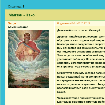
Страница:
1
Манэки - Нэко
Serge
Поделиться
18-01-2020 17:21
Администратор
Денежный кот согласно Фен-шуй.
Древняя китайская философия фен-ш
обустроить наш окружающий мир и 
благоприятное воздействие энергет
ним относятся как сама мебель, так
бы подробнее остановиться именно н
Эта статуэтка имеет особенный вид.
удерживает табличку. На ней японс
основном изготавливают из фарфора
она принесет удачу своим владельц
Существует легенда, которая возник
попал бездомный кот и его приютил
пострадал основательно, его сожгли
ничего не давало результатов. Тогда
беспомощности. И если бы кот был ч
храма.
Через некоторое время кот выскочил
Как только животное заметило войс