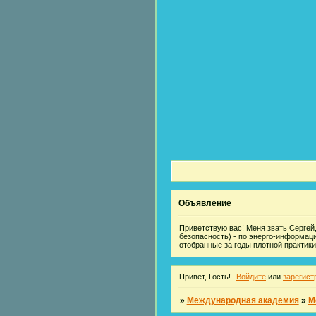
Объявление
Приветствую вас! Меня звать Сергей,
безопасность) - по энерго-информац
отобранные за годы плотной практики
Привет, Гость!
Войдите
или
зарегист
»
Международная академия
»
М