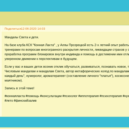
Поделиться
12-06-2020 14:03
Мандалы Света и дети.
На базе клуба КСК "Конная Лахта" , у Аллы Прозрецкой есть 2-х летний опыт работ
тренерами по вопросам многогранного раскрытия личности, ликвидации страхов у 
проработка программ блокировок внутри индивида и помощь в достижении ими отл
уверенном движении к перспективам в будущем.
Если у вас и ваших деток возник отклик обучаться, развиваться, познавать новое, 
Числовым мандалам и мандалам Света, автор метафорических колод по мандалам
каждый день", нумеролог, ароматерапевт (составление личного "платья"), космоэне
маятником).
Запись в этой теме!
#коннаялахта #помощь #консультации #психолог #иппотерапия #психотерапия #ну
#лето #финскийзалив