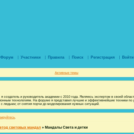
Форум
Участники
Правила
Поиск
Регистрация
Войти
Активные темы
 я создатель и руководитель академии с 2010 года. Являюсь экспертом в своей области
ионным технологиям. На форуме я представил лучшие и эффективнейшие техники по 
 с людьми; от снятия порчи до моделирования нужных ситуаций.
рируйтесь
.
етод световых мандал
»
Мандалы Света и детки