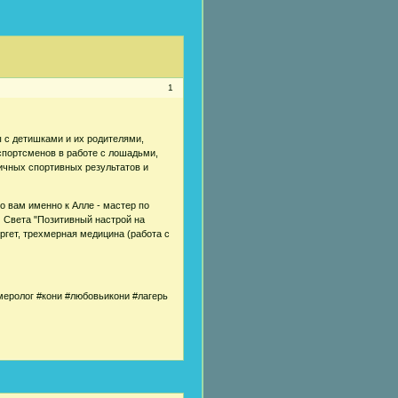
1
ы с детишками и их родителями,
спортсменов в работе с лошадьми,
ичных спортивных результатов и
то вам именно к Алле - мастер по
 Света "Позитивный настрой на
ргет, трехмерная медицина (работа с
меролог #кони #любовьикони #лагерь