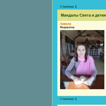
Страница:
1
Мандалы Света и детки
Анжела
Модератор
Страница:
1