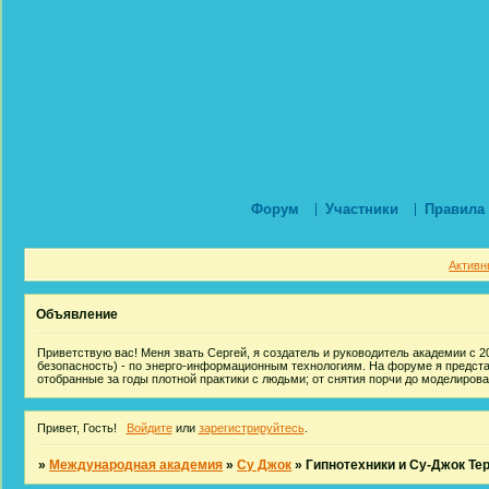
Форум
Участники
Правила
Активн
Объявление
Приветствую вас! Меня звать Сергей, я создатель и руководитель академии с 20
безопасность) - по энерго-информационным технологиям. На форуме я предст
отобранные за годы плотной практики с людьми; от снятия порчи до моделиров
Привет, Гость!
Войдите
или
зарегистрируйтесь
.
»
Международная академия
»
Су Джок
»
Гипнотехники и Су-Джок Те