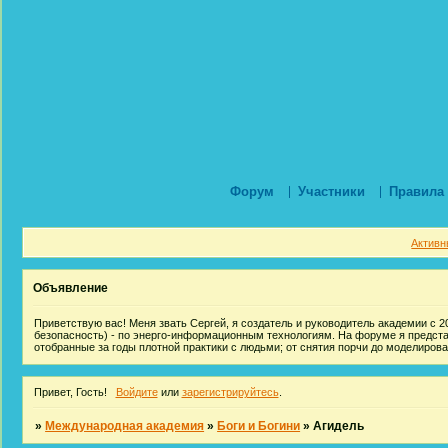
Форум
Участники
Правила
Активн
Объявление
Приветствую вас! Меня звать Сергей, я создатель и руководитель академии с 20
безопасность) - по энерго-информационным технологиям. На форуме я предст
отобранные за годы плотной практики с людьми; от снятия порчи до моделиров
Привет, Гость!
Войдите
или
зарегистрируйтесь
.
»
Международная академия
»
Боги и Богини
»
Агидель