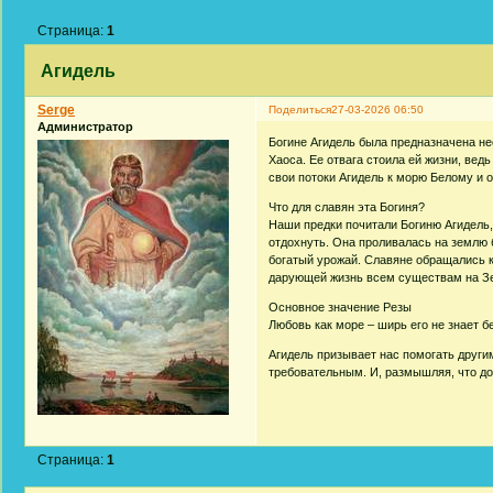
Страница:
1
Агидель
Serge
Поделиться
27-03-2026 06:50
Администратор
Богине Агидель была предназначена не
Хаоса. Ее отвага стоила ей жизни, вед
свои потоки Агидель к морю Белому и о
Что для славян эта Богиня?
Наши предки почитали Богиню Агидель,
отдохнуть. Она проливалась на землю
богатый урожай. Славяне обращались к 
дарующей жизнь всем существам на З
Основное значение Резы
Любовь как море – ширь его не знает б
Агидель призывает нас помогать други
требовательным. И, размышляя, что до
Страница:
1