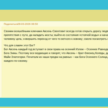
Поделиться
28-03-2026 08:50
Своими волшебными ключами Авсень-Свентовит всегда готов открыть дорогу людям
препятствия с пути, да наладить мосты; выйти из состояния «стоячей воды» и нач
человеку цель; совершить переход от чего-то ветхого к новому; смело посмотреть
Что для славян этот Бог?
Бог Авсень каждый год вступает в свои права на осенний Излом – Осеннее Равноде
Бога Зимы. Поэтому все ведающие и говорят, что Авсень – брат-близнец Коляды, 
Майи-Златогорки. Почитали их наши предки на равных – как Бога Осеннего Солнца, 
каждого по-своему.