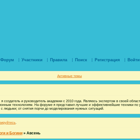
Форум
Участники
Правила
Поиск
Регистрация
Войти
Активные темы
 я создатель и руководитель академии с 2010 года. Являюсь экспертом в своей области
ионным технологиям. На форуме я представил лучшие и эффективнейшие техники по 
 с людьми; от снятия порчи до моделирования нужных ситуаций.
рируйтесь
.
оги и Богини
»
Авсень