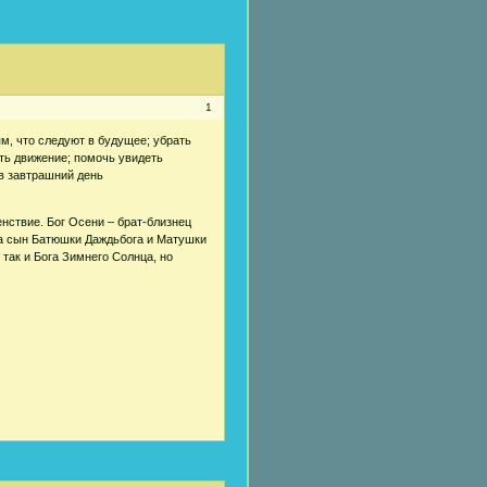
1
, что следуют в будущее; убрать
ать движение; помочь увидеть
 в завтрашний день
нствие. Бог Осени – брат-близнец
да сын Батюшки Даждьбога и Матушки
так и Бога Зимнего Солнца, но