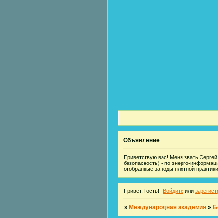
Объявление
Приветствую вас! Меня звать Сергей,
безопасность) - по энерго-информац
отобранные за годы плотной практики
Привет, Гость!
Войдите
или
зарегист
»
Международная академия
»
Б