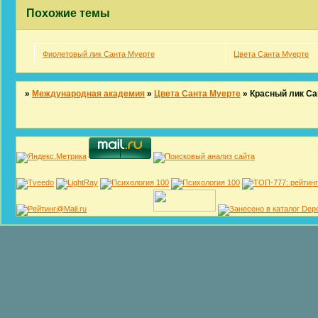
Похожие темы
Фиолетовый лик Санта Муерте
Цвета Санта Муерте
»
Международная академия
»
Цвета Санта Муерте
»
Красный лик Са