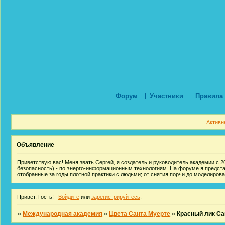
Форум
Участники
Правила
Активн
Объявление
Приветствую вас! Меня звать Сергей, я создатель и руководитель академии с 20
безопасность) - по энерго-информационным технологиям. На форуме я предст
отобранные за годы плотной практики с людьми; от снятия порчи до моделиров
Привет, Гость!
Войдите
или
зарегистрируйтесь
.
»
Международная академия
»
Цвета Санта Муерте
»
Красный лик Са