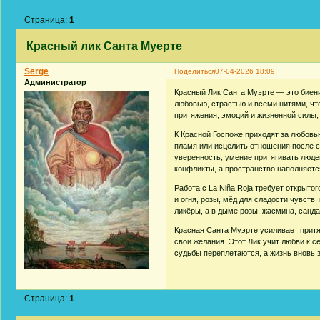
Страница:
1
Красный лик Санта Муерте
Serge
Поделиться
07-04-2026 18:09
Администратор
Красный Лик Санта Муэрте — это биение
любовью, страстью и всеми нитями, чт
притяжения, эмоций и жизненной силы, 
К Красной Госпоже приходят за любовью
пламя или исцелить отношения после с
уверенность, умение притягивать люде
конфликты, а пространство наполняетс
Работа с La Niña Roja требует открыто
и огня, розы, мёд для сладости чувств
ликёры, а в дыме розы, жасмина, санд
Красная Санта Муэрте усиливает притя
свои желания. Этот Лик учит любви к с
судьбы переплетаются, а жизнь вновь 
Страница:
1