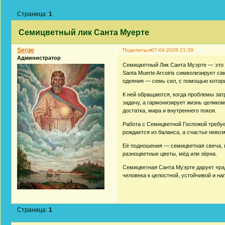
Страница:
1
Семицветный лик Санта Муерте
Serge
Поделиться
07-04-2026 21:39
Администратор
Семицветный Лик Санта Муэрте — это 
Santa Muerte Arcoiris символизирует 
одеяния — семь сил, с помощью которы
К ней обращаются, когда проблемы зат
задачу, а гармонизирует жизнь целико
достатка, мира и внутреннего покоя.
Работа с Семицветной Госпожой требует
рождается из баланса, а счастье невоз
Её подношения — семицветная свеча, п
разноцветные цветы, мёд или зёрна.
Семицветная Санта Муэрте дарует «ра
человека к целостной, устойчивой и на
Страница:
1