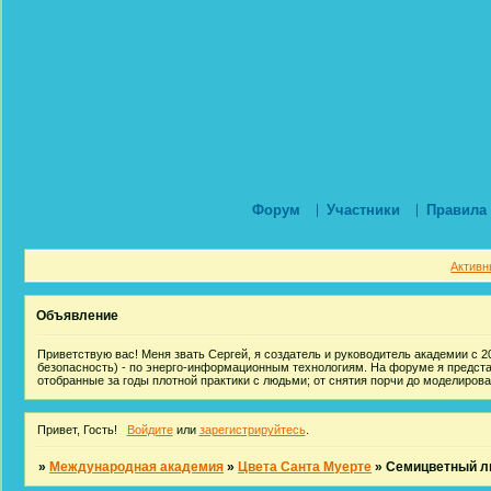
Форум
Участники
Правила
Активн
Объявление
Приветствую вас! Меня звать Сергей, я создатель и руководитель академии с 20
безопасность) - по энерго-информационным технологиям. На форуме я предст
отобранные за годы плотной практики с людьми; от снятия порчи до моделиров
Привет, Гость!
Войдите
или
зарегистрируйтесь
.
»
Международная академия
»
Цвета Санта Муерте
»
Семицветный л