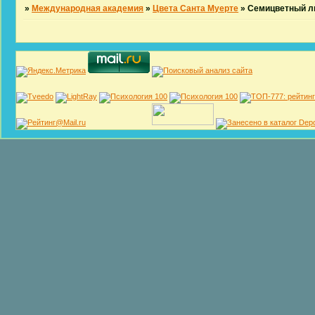
»
Международная академия
»
Цвета Санта Муерте
»
Семицветный л