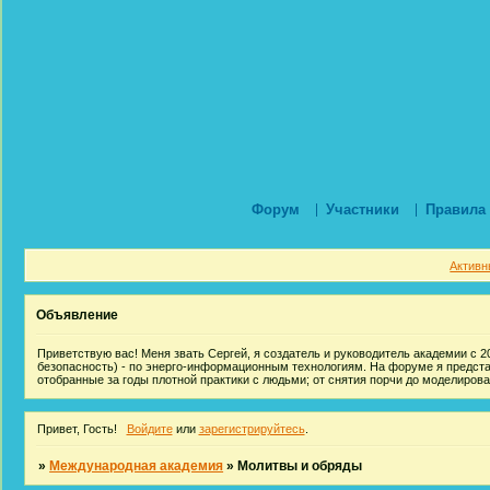
Форум
Участники
Правила
Активн
Объявление
Приветствую вас! Меня звать Сергей, я создатель и руководитель академии с 20
безопасность) - по энерго-информационным технологиям. На форуме я предст
отобранные за годы плотной практики с людьми; от снятия порчи до моделиров
Привет, Гость!
Войдите
или
зарегистрируйтесь
.
»
Международная академия
»
Молитвы и обряды