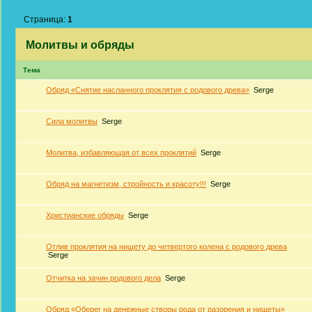
Страница:
1
Молитвы и обряды
Тема
Обряд «Снятие насланного проклятия с родового древа»
Serge
Сила молитвы
Serge
Молитва, избавляющая от всех проклятий
Serge
Обряд на магнетизм, стройность и красоту!!!
Serge
Христианские обряды
Serge
Отлив проклятия на нищету до четвертого колена с родового древа
Serge
Отчитка на зачин родового дела
Serge
Обряд «Оберег на денежные створы рода от разорения и нищеты»