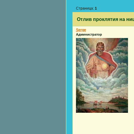
Страница:
1
Отлив проклятия на ни
Serge
Администратор