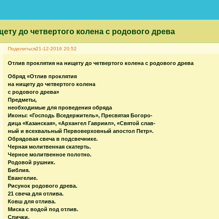
щету до четвертого колена с родового древа
Поделиться
21-12-2016 20:52
Отлив проклятия на нищету до четвертого колена с родового древа
Обряд «Отлив проклятия
на нищету до четвертого колена
с родового древа»
Предметы,
необходимые для проведения обряда
Иконы: «Господь Вседержитель», Пресвятая Богоро-
дица «Казанская», «Архангел Гавриил», «Святой слав-
ный и всехвальный Первоверховный апостол Петр».
Обрядовая свеча в подсвечнике.
Черная молитвенная скатерть.
Черное молитвенное полотно.
Родовой рушник.
Библия.
Евангелие.
Рисунок родового древа.
21 свеча для отлива.
Ковш для отлива.
Миска с водой под отлив.
Спички.