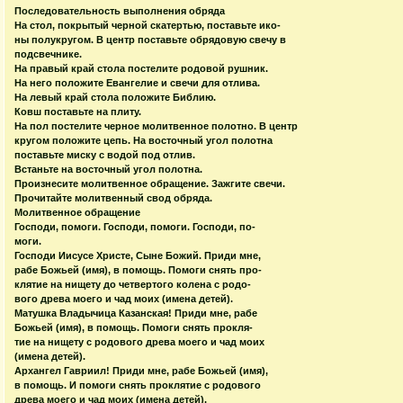
Последовательность выполнения обряда
На стол, покрытый черной скатертью, поставьте ико-
ны полукругом. В центр поставьте обрядовую свечу в
подсвечнике.
На правый край стола постелите родовой рушник.
На него положите Евангелие и свечи для отлива.
На левый край стола положите Библию.
Ковш поставьте на плиту.
На пол постелите черное молитвенное полотно. В центр
кругом положите цепь. На восточный угол полотна
поставьте миску с водой под отлив.
Встаньте на восточный угол полотна.
Произнесите молитвенное обращение. Зажгите свечи.
Прочитайте молитвенный свод обряда.
Молитвенное обращение
Господи, помоги. Господи, помоги. Господи, по-
моги.
Господи Иисусе Христе, Сыне Божий. Приди мне,
рабе Божьей (имя), в помощь. Помоги снять про-
клятие на нищету до четвертого колена с родо-
вого древа моего и чад моих (имена детей).
Матушка Владычица Казанская! Приди мне, рабе
Божьей (имя), в помощь. Помоги снять прокля-
тие на нищету с родового древа моего и чад моих
(имена детей).
Архангел Гавриил! Приди мне, рабе Божьей (имя),
в помощь. И помоги снять проклятие с родового
древа моего и чад моих (имена детей).