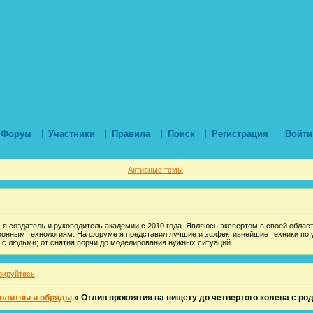
Форум
Участники
Правила
Поиск
Регистрация
Войти
Активные темы
 я создатель и руководитель академии с 2010 года. Являюсь экспертом в своей области
ионным технологиям. На форуме я представил лучшие и эффективнейшие техники по 
 с людьми; от снятия порчи до моделирования нужных ситуаций.
рируйтесь
.
олитвы и обряды
»
Отлив проклятия на нищету до четвертого колена с ро