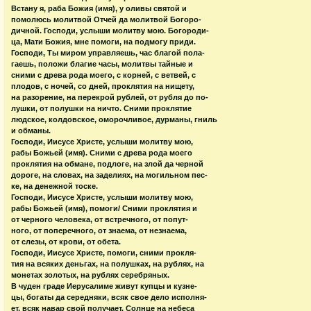
Встану я, раба Божия (имя), у оливы святой и
помолюсь молитвой Отчей да молитвой Богоро-
дичной. Господи, услыши молитву мою. Богороди-
ца, Мати Божия, мне помоги, на подмогу приди.
Господи, Ты миром управляешь, час благой пола-
гаешь, положи благие часы, молитвы тайные и
сними с древа рода моего, с корней, с ветвей, с
плодов, с ночей, со дней, проклятия на нищету,
на разорение, на перекрой рублей, от рубля до по-
лушки, от полушки на ничто. Сними проклятие
людское, колдовское, оморочливое, дурманы, гниль
и обманы.
Господи, Иисусе Христе, услыши молитву мою,
рабы Божьей (имя). Сними с древа рода моего
проклятия на обмане, подлоге, на злой да черной
дороге, на словах, на заделиях, на могильном пес-
ке, на денежной тоске.
Господи, Иисусе Христе, услыши молитву мою,
рабы Божьей (имя), помоги/ Сними проклятия и
от черного человека, от встречного, от попут-
ного, от поперечного, от знаема, от незнаема,
от слезы, от крови, от обета.
Господи, Иисусе Христе, помоги, сними прокля-
тия на всяких деньгах, на полушках, на рублях, на
монетах золотых, на рублях серебряных.
В чуден граде Иерусалиме живут купцы и кузне-
цы, богаты да середняки, всяк свое дело исполня-
ет, всяк навар свой получает. Солнце на небеса