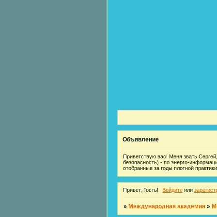
Объявление
Приветствую вас! Меня звать Сергей,
безопасность) - по энерго-информац
отобранные за годы плотной практики
Привет, Гость!
Войдите
или
зарегист
»
Международная академия
»
М