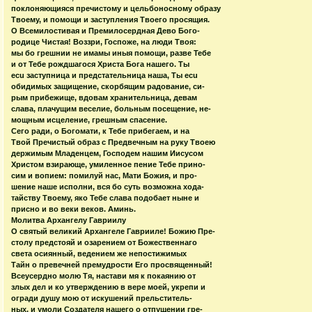
поклоняющияся пречистому и цельбоносному образу
Твоему, и помощи и заступления Твоего просящия.
О Всемилостивая и Премилосердная Дево Бого-
родице Чистая! Воззри, Госпоже, на люди Твоя:
мы бо грешнии не имамы иныя помощи, разве Тебе
и от Тебе рождшагося Христа Бога нашего. Ты
ecu заступница и предстательница наша, Ты ecu
обидимых защищение, скорбящим радование, си-
рым прибежище, вдовам хранительница, девам
слава, плачущим веселие, больным посещение, не-
мощным исцеление, грешным спасение.
Сего ради, о Богомати, к Тебе прибегаем, и на
Твой Пречистый образ с Предвечным на руку Твоею
держимым Младенцем, Господем нашим Иисусом
Христом взирающе, умиленное пение Тебе прино-
сим и вопием: помилуй нас, Мати Божия, и про-
шение наше исполни, вся бо суть возможна хода-
тайству Твоему, яко Тебе слава подобает ныне и
присно и во веки веков. Аминь.
Молитва Архангелу Гавриилу
О святый великий Архангеле Гаврииле! Божию Пре-
столу предстояй и озарением от Божественнаго
света осиянный, ведением же непостижимых
Тайн о превечней премудрости Его просвященный!
Всеусердно молю Тя, настави мя к покаянию от
злых дел и ко утверждению в вере моей, укрепи и
огради душу мою от искушений прельститель-
ных, и умоли Создателя нашего о отпущении гре-