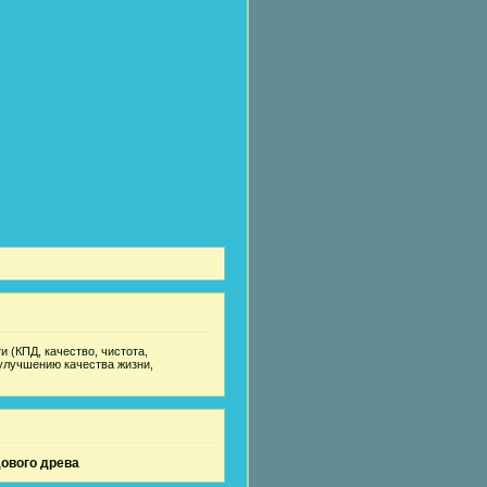
 (КПД, качество, чистота,
улучшению качества жизни,
дового древа