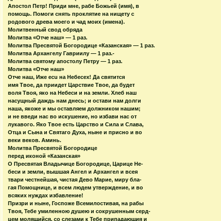
Апостол Петр! Приди мне, рабе Божьей (имя), в
помощь. Помоги снять проклятие на нищету с
родового древа моего и чад моих (имена).
Молитвенный свод обряда
Молитва «Отче наш» — 1 раз.
Молитва Пресвятой Богородице «Казанская» — 1 раз.
Молитва Архангелу Гавриилу — 1 раз.-
Молитва святому апостолу Петру — 1 раз.
Молитва «Отче наш»
Отче наш, Иже ecu на Небесех! Да святится
имя Твое, да приидет Царствие Твое, да будет
воля Твоя, яко на Небеси и на земли. Хлеб наш
насущный даждь нам днесь; и остави нам долги
наша, якоже и мы оставляем должником нашим;
и не введи нас во искушение, но избави нас от
лукавого. Яко Твое есть Царство и Сила и Слава,
Отца и Сына и Святаго Духа, ныне и присно и во
веки веков. Аминь.
Молитва Пресвятой Богородице
перед иконой «Казанская»
О Пресвятая Владычице Богородице, Царице Не-
беси и земли, вышшая Ангел и Архангел и всея
твари честнейшая, чистая Дево Марие, миру бла-
гая Помощнице, и всем людем утверждение, и во
всяких нуждах избавление!
Призри и ныне, Госпоже Всемилостивая, на рабы
Твоя, Тебе умиленною душею и сокрушенным серд-
цем молящийся, со слезами к Тебе припадающия и