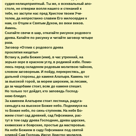
судия нелицеприятный. Ты же, о всехвальный апо-
столе, не отвержи вопля нашего и стенаний к
тебе, но заступи нас пред Христом твоим Учи-
телем, да непрестанно славим Его милосердие к
нам, со Отцем и Святым Духом, во веки веков.
Аминь.
Скатайте свечи в шар, откатайте рисунок родового
древа. Катайте по рисунку и читайте заговор четыре
раза.
Заговор «Отлив с родового древа
проклятия нищеты»
Встану я, раба Божия (имя), в час утренний, на
зорьке-зоре в красном углу, в родимой избе. Помо-
люсь перед складенем родовым молитвою тайною,
словом заговорным. И пойду, перекрестясь, до
дальней стороны, до каменя Алатыря. Камень тот
за высокой горой, за морем широким, за лесами,
да за чащобами стоит, всяк до каменя спешит.
Но только тот дойдет, кто заповедь Господ-
нюю блюдет.
За каменем Алатырем стоит лестница, радуга-
синьдуга на высокое Божие небо. Поднимуся на
то Божие небо, по синь-ступеням. На небе Бо-
жием стоит сад древний, сад Гефсимани, рас-
тут в том саду древа Господние, древа царские,
княжеские и боярские, простые да мастеровые.
На небе Божием в саду Гефсимани под святой
оливой Сам Господь Иисус Христос молился.