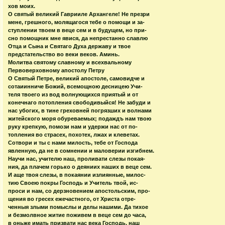
хов моих.
О святый великий Гаврииле Архангеле! Не презри
мене, грешного, молящагося тебе о помощи и за-
ступлении твоем в веце сем и в будущем, но при-
сно помощник мне явися, да непрестанно славлю
Отца и Сына и Святаго Духа державу и твое
предстательство во веки веков. Аминь.
Молитва святому славному и всехвальному
Первоверховному апостолу Петру
О Святый Петре, великий апостоле, самовидче и
сотаиинниче Божий, всемощною десницею Учи-
теля твоего из вод волнующихся приятый и от
конечнаго потопления свободивыйся! Не забуди и
нас убогих, в тине греховней погрязших и волнами
житейского моря обуреваемых; подаждъ нам твою
руку крепкую, помози нам и удержи нас от по-
топления во страсех, похотех, лжах и клеветах.
Сотвори и ты с нами милость, тебе от Господа
явленную, да не в сомнении и маловерии изгибнем.
Научи нас, учителю наш, проливати слезы покая-
ния, да плачем горько о деяниих наших в веце сем.
И аще твоя слезы, в покаянии излиянные, милос-
тию Своею покры Господь и Учитель твой, ис-
проси и нам, со дерзновением апостольским, про-
щения во гресех ежечастного, от Христа отре-
ченныя злыми помыслы и делы нашими. Да тихое
и безмолвное житие поживем в веце сем до часа,
в оньже имать призвати нас века Господь, наш