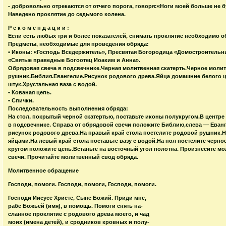
- добровольно отрекаются от отчего порога, говоря:«Ноги моей больше не б
Наведено проклятие до седьмого колена.
Р е к о м е н д а ц и и :
Если есть любых три и более показателей, снимать проклятие необходимо о
Предметы, необходимые для проведения обряда:
• Иконы: «Господь Вседержитель», Пресвятая Богородица «Домостроительни
«Святые праведные Богоотец Иоаким и Анна».
Обрядовая свеча в подсвечнике.Черная молитвенная скатерть.Черное моли
рушник.Библия.Евангелие.Рисунок родового древа.Яйца домашние белого ц
штук.Хрустальная ваза с водой.
• Кованая цепь.
• Спички.
Последовательность выполнения обряда:
На стол, покрытый черной скатертью, поставьте иконы полукругом.В центре
в подсвечнике. Справа от обрядовой свечи положите Библию,слева — Еванг
рисунок родового древа.На правый край стола постелите родовой рушник.На
яйцами.На левый край стола поставьте вазу с водой.На пол постелите черно
кругом положите цепь.Встаньте на восточный угол полотна. Произнесите м
свечи. Прочитайте молитвенный свод обряда.
Молитвенное обращение
Господи, помоги. Господи, помоги, Господи, помоги.
Господи Иисусе Христе, Сыне Божий. Приди мне,
рабе Божьей (имя), в помощь. Помоги снять на-
сланное проклятие с родового древа моего, и чад
моих (имена детей), и сродников кровных и полу-