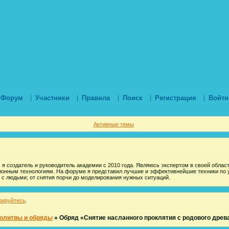
Форум
Участники
Правила
Поиск
Регистрация
Войти
Активные темы
 я создатель и руководитель академии с 2010 года. Являюсь экспертом в своей области
ионным технологиям. На форуме я представил лучшие и эффективнейшие техники по 
 с людьми; от снятия порчи до моделирования нужных ситуаций.
рируйтесь
.
олитвы и обряды
»
Обряд «Снятие насланного проклятия с родового древ