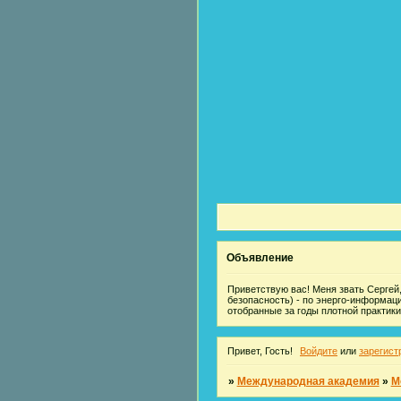
Объявление
Приветствую вас! Меня звать Сергей,
безопасность) - по энерго-информац
отобранные за годы плотной практики
Привет, Гость!
Войдите
или
зарегист
»
Международная академия
»
М