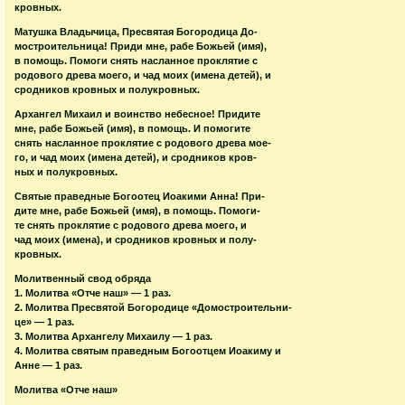
кровных.
Матушка Владычица, Пресвятая Богородица До-
мостроительница! Приди мне, рабе Божьей (имя),
в помощь. Помоги снять насланное проклятие с
родового древа моего, и чад моих (имена детей), и
сродников кровных и полукровных.
Архангел Михаил и воинство небесное! Придите
мне, рабе Божьей (имя), в помощь. И помогите
снять насланное проклятие с родового древа мое-
го, и чад моих (имена детей), и сродников кров-
ных и полукровных.
Святые праведные Богоотец Иоакими Анна! При-
дите мне, рабе Божьей (имя), в помощь. Помоги-
те снять проклятие с родового древа моего, и
чад моих (имена), и сродников кровных и полу-
кровных.
Молитвенный свод обряда
1. Молитва «Отче наш» — 1 раз.
2. Молитва Пресвятой Богородице «Домостроительни-
це» — 1 раз.
3. Молитва Архангелу Михаилу — 1 раз.
4. Молитва святым праведным Богоотцем Иоакиму и
Анне — 1 раз.
Молитва «Отче наш»