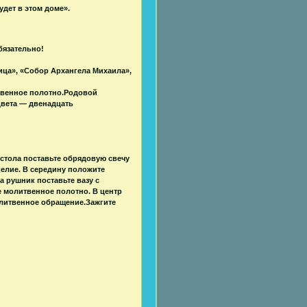
удет в этом доме».
бязательно!
ца», «Собор Архангела Михаила»,
твенное полотно.Родовой
вета — двенадцать
 стола поставьте обрядовую свечу
елие. В середину положите
 рушник поставьте вазу с
е молитвенное полотно. В центр
олитвенное обращение.Зажгите