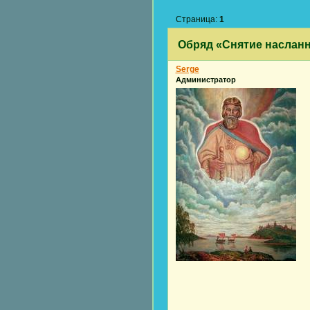
Страница:
1
Обряд «Снятие насланн
Serge
Администратор