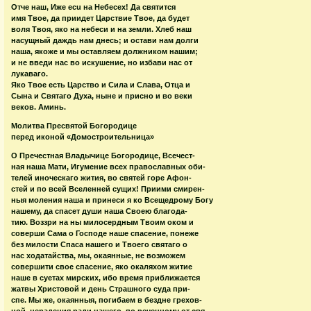
Отче наш, Иже ecu на Небесех! Да святится
имя Твое, да приидет Царствие Твое, да будет
воля Твоя, яко на небеси и на земли. Хлеб наш
насущный даждь нам днесь; и остави нам долги
наша, якоже и мы оставляем должником нашим;
и не введи нас во искушение, но избави нас от
лукаваго.
Яко Твое есть Царство и Сила и Слава, Отца и
Сына и Святаго Духа, ныне и присно и во веки
веков. Аминь.
Молитва Пресвятой Богородице
перед иконой «Домостроительница»
О Пречестная Владычице Богородице, Всечест-
ная наша Мати, Игумение всех православных оби-
телей иноческаго жития, во святей горе Афон-
стей и по всей Вселенней сущих! Приими смирен-
ныя моления наша и принеси я ко Всещедрому Богу
нашему, да спасет души наша Своею благода-
тию. Воззри на ны милосердным Твоим оком и
соверши Сама о Господе наше спасение, понеже
без милости Спаса нашего и Твоего святаго о
нас ходатайства, мы, окаянные, не возможем
совершити свое спасение, яко окаляхом житие
наше в суетах мирских, ибо время приближается
жатвы Христовой и день Страшного суда при-
спе. Мы же, окаянныя, погибаем в бездне грехов-
ной, нерадения ради нашего, по реченному от свя-