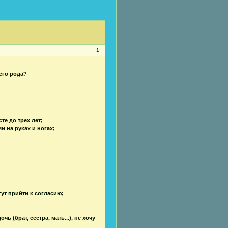
1
его рода?
е до трех лет;
 на руках и ногах;
гут прийти к согласию;
 (брат, сестра, мать...), не хочу