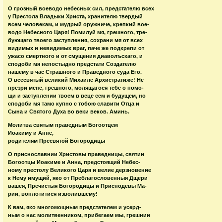
О грозный воеводо небесных сил, предстателю всех
у Престола Владыки Христа, хранителю твердый
всем человекам, и мудрый оружниче, крепкий вое-
водо Небесного Царя! Помилуй мя, грешного, тре-
бующаго твоего заступления, сохрани мя от всех
видимых и невидимых враг, паче же подкрепи от
ужасо смертного и от смущения диаволъскаго, и
сподоби мя непостыдно предстати Создателю
нашему в час Страшного и Праведного суда Его.
О всесвятый великий Михаиле Архистратиже! Не
презри мене, грешного, молящагося тебе о помо-
щи и заступлении твоем в веце сем и будущем, но
сподоби мя тамо купно с тобою славити Отца и
Сына и Святого Духа во веки веков. Аминь.
Молитва святым праведным Богоотцем
Иоакиму и Анне,
родителям Пресвятой Богородицы
О приснославнии Христовы праведницы, святии
Богоотцы Иоакиме и Анна, предстоящий Небес-
ному престолу Великого Царя и велие дерзновение
к Нему имущий, яко от Преблагословенныя Дщери
вашея, Пречистыя Богородицы и Приснодевы Ма-
рии, воплотитися изволившему!
К вам, яко многомощным предстателем и усерд-
ным о нас молитвенником, прибегаем мы, грешнии