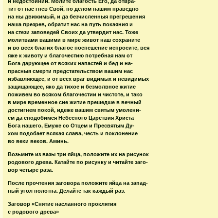
и недостойнии. Молите благость Его, да отвра-
тит от нас гнев Свой, по делом нашим праведно
на ны движимый, и да безчисленныя прегрешения
наша презрев, обратит нас на путь покаяния и
на стези заповедей Своих да утвердит нас. Тоже
молитвами вашими в мире живот наш сохраните
и во всех благих благое поспешение испросите, вся
яже к животу и благочестию потребная нам от
Бога дарующее от всяких напастей и бед и на-
прасныя смерти предстательством вашим нас
избавляющее, и от всех враг видимых и невидимых
защищающее, яко да тихое и безмолвное житие
поживем во всяком благочестии и чистоте, и тако
в мире временное сие житие прешедше в вечный
достигнем покой, идеже вашим святым умолени-
ем да сподобимся Небесного Царствия Христа
Бога нашего, Емуже со Отцем и Пресвятым Ду-
хом подобает всякая слава, честь и поклонение
во веки веков. Аминь.
Возьмите из вазы три яйца, положите их на рисунок
родового древа. Катайте по рисунку и читайте заго-
вор четыре раза.
После прочтения заговора положите яйца на запад-
ный угол полотна. Делайте так каждый раз.
Заговор «Снятие насланного проклятия
с родового древа»