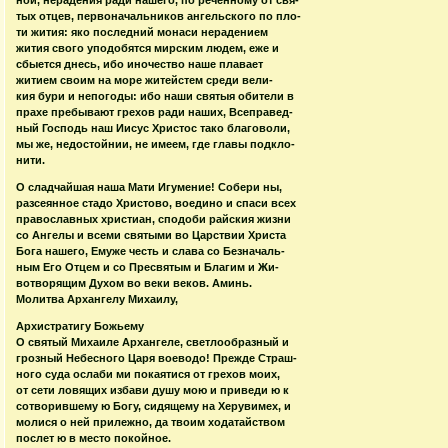
тых отцев, первоначальников ангельского по пло-
ти жития: яко последний монаси нерадением
жития свого уподобятся мирским людем, еже и
сбыется днесь, ибо иночество наше плавает
житием своим на море житейстем среди вели-
кия бури и непогоды: ибо наши святыя обители в
прахе пребывают грехов ради наших, Всеправед-
ный Господь наш Иисус Христос тако благоволи,
мы же, недостойнии, не имеем, где главы подкло-
нити.
О сладчайшая наша Мати Игумение! Собери ны,
разсеянное стадо Христово, воедино и спаси всех
православных христиан, сподоби райския жизни
со Ангелы и всеми святыми во Царствии Христа
Бога нашего, Емуже честь и слава со Безначаль-
ным Его Отцем и со Пресвятым и Благим и Жи-
вотворящим Духом во веки веков. Аминь.
Молитва Архангелу Михаилу,
Архистратигу Божьему
О святый Михаиле Архангеле, светлообразный и
грозный Небесного Царя воеводо! Прежде Страш-
ного суда ослаби ми покаятися от грехов моих,
от сети ловящих избави душу мою и приведи ю к
сотворившему ю Богу, сидящему на Херувимех, и
молися о ней прилежно, да твоим ходатайством
послет ю в место покойное.