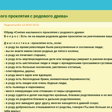
ого проклятия с родового древа»
Поделиться
21-12-2016 20:51
Обряд «Снятие насланного проклятия с родового древа»
В о п р о с : Есть ли на вашем родовом древе проклятие на уничтожение ваш
Д и а г н о с т и к а : проклятие есть, если:
- в роду во время революции были раскулаченные и сосланные люди;
- вы не знаете имена своих родных до пятого колена;
- в роду не почитают старших;
- в роду есть мертворожденные дети или младенцы умирают в раннем возраст
- в роду есть шестипалые люди и люди с врожденными сросшимися суставами
- в роду есть больные сколиозом, умственно отсталые,
- олигофрены, дауны;
- в роду много вдов или вдовцов;
- в роду есть бесплодные браки, внематочные беременности;
- в роду есть нищие или очень бедные люди;
- есть пьяницы и наркоманы;
- много неверующих или отпавших от веры сродников;
- в роду судятся и делят наследство кровные, близкие родственники и не мо
- в роду не роднятся близкие и дальние родственники;
- в роду все завидуют друг другу, многие находятся в давней ссоре;
- в роду добровольно отказываются от родства, говоря:«Ты мне больше не дочь
тебя знать»;