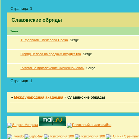
Страница:
1
Славянские обряды
Тема
11 февраля - Велесова Среча
Serge
Обряд Велеса на продажу имущества
Serge
Ритуал на привлечение жизненной силы
Serge
Страница:
1
»
Международная академия
»
Славянские обряды