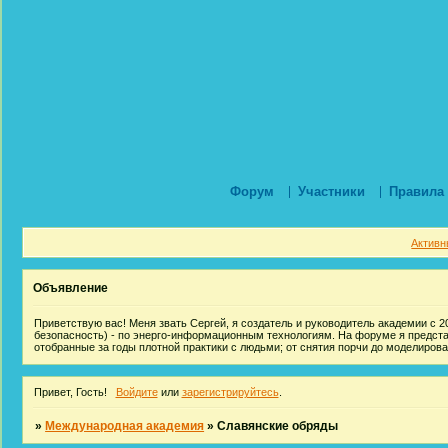
Форум
Участники
Правила
Активн
Объявление
Приветствую вас! Меня звать Сергей, я создатель и руководитель академии с 20
безопасность) - по энерго-информационным технологиям. На форуме я предст
отобранные за годы плотной практики с людьми; от снятия порчи до моделиров
Привет, Гость!
Войдите
или
зарегистрируйтесь
.
»
Международная академия
»
Славянские обряды