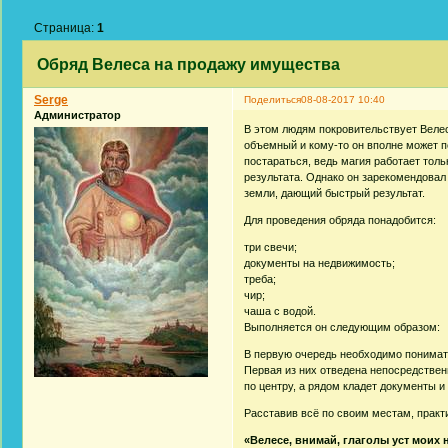
Страница:
1
Обряд Велеса на продажу имущества
Serge
Поделиться
08-08-2017 10:40
Администратор
В этом людям покровительствует Велес
объемный и кому-то он вполне может п
постараться, ведь магия работает тол
результата. Однако он зарекомендовал
земли, дающий быстрый результат.
Для проведения обряда понадобится:
три свечи;
документы на недвижимость;
треба;
чир;
чаша с водой.
Выполняется он следующим образом:
В первую очередь необходимо понимать
Первая из них отведена непосредственн
по центру, а рядом кладет документы и
Расставив всё по своим местам, практи
«Велесе, внимай, глаголы уст моих