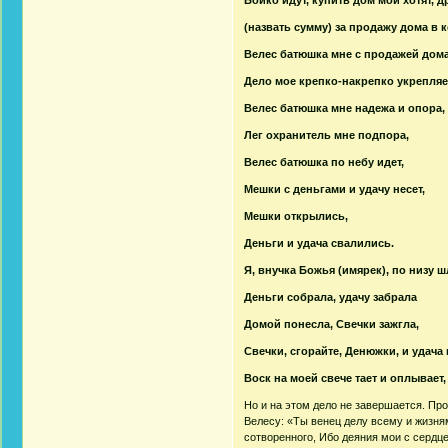
(назвать сумму) за продажу дома в к
Велес батюшка мне с продажей дома
Дело мое крепко-накрепко укрепляе
Велес батюшка мне надежа и опора,
Лег охранитель мне подпора,
Велес батюшка по небу идет,
Мешки с деньгами и удачу несет,
Мешки открылись,
Деньги и удача свалились.
Я, внучка Божья (имярек), по низу ш
Деньги собрала, удачу забрала
Домой понесла, Свечки зажгла,
Свечки, сгорайте, Денюжки, и удача
Воск на моей свече тает и оплывает,
Но и на этом дело не завершается. Пр
Велесу: «Ты венец делу всему и жизня
сотворенного, Ибо деяния мои с серд