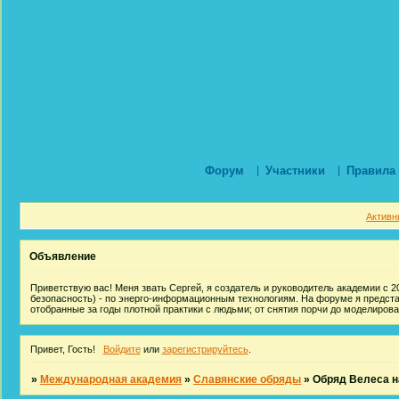
Форум
Участники
Правила
Активн
Объявление
Приветствую вас! Меня звать Сергей, я создатель и руководитель академии с 20
безопасность) - по энерго-информационным технологиям. На форуме я предст
отобранные за годы плотной практики с людьми; от снятия порчи до моделиров
Привет, Гость!
Войдите
или
зарегистрируйтесь
.
»
Международная академия
»
Славянские обряды
»
Обряд Велеса н