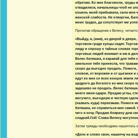
обретаю. Ко мне благоволи, труды 
отвадилися, начальницы чтоб не зл
кошель моей прибывала, сила моя чт
женской слабости. Не отвергни, Ба
моих трудех, да сопутствует ми успе
Прочитав обращение к Велесу, читаетс
«Выйду, я, (имя), из дверей в двери
торговом граде купцы сидят. Торго
люду и спрошу о тайных словах тор
торговых людей внимает и им в дела
Велес батюшка, я каравай для тебя 
хмельное тебе принесла, что травам
скоро да выгодно продать. Помоги,
словом, от ворожеи и от цыганки и 
идут ко мне со всех концов земли л
щедрого да богатого ко мне скоро п
задешево не продать. Велес батюшка
моего меня одари. Продаю углы, сте
могучего, выгодную и честную сделк
(назвать куда) переезжаю. Помоги мн
батюшка, не справиться мне самой.
чего я хочу. Продаю боярину дом с
сладкий.Гой! Слава Велесу могутному
Затем трижды необходимо нашептать н
«Дело и слово свое, нашепчу на во