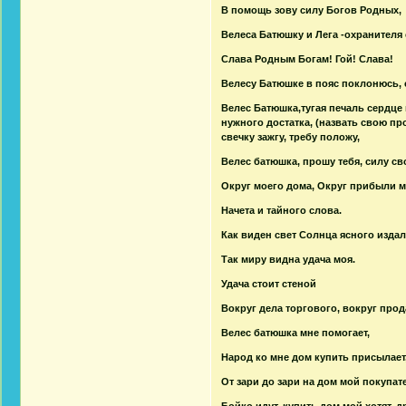
В помощь зову силу Богов Родных,
Велеса Батюшку и Лега -охранителя 
Слава Родным Богам! Гой! Слава!
Велесу Батюшке в пояс поклонюсь,
Велес Батюшка,тугая печаль сердце
нужного достатка, (назвать свою про
свечку зажгу, требу положу,
Велес батюшка, прошу тебя, силу св
Округ моего дома, Округ прибыли м
Начета и тайного слова.
Как виден свет Солнца ясного издал
Так миру видна удача моя.
Удача стоит стеной
Вокруг дела торгового, вокруг про
Велес батюшка мне помогает,
Народ ко мне дом купить присылает
От зари до зари на дом мой покупа
Бойко идут, купить дом мой хотят, д