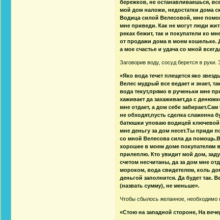
бережков, не останавливаешься, вс
мой дом наложи, недостатки дома с
Водица силой Велесовой, мне помог
мне приведи. Как не могут люди жить
реках бежит, так и покупатели ко мне
от продажи дома в моем кошельке. 
а мое счастье и удача со мной всегда
Заговорив воду, сосуд берется в руки
«Яко вода течет плещется яко звезд
Велес мудрый все ведает и знает, т
вода текут,прямо в рученьки мне пря
хаживает да захаживает,да с денюжк
мне отдает, а дом себе забирает.Сам
не обходят,пусть сделка слаженна б
батюшки уповаю водицей ключевой д
мне деньгу за дом несет.Ты приди п
со мной Велесова сила да помощь.В
хорошее в моем доме покупателям в
прилеплю. Кто увидит мой дом, заду
счетом несчитаны, да за дом мне от
мороком, вода свидетелем, коль до
деньгой заполнится. Да будет так. 
(назвать сумму), не меньше».
Чтобы сбылось желанное, необходимо 
«Стою на западной стороне, На вече