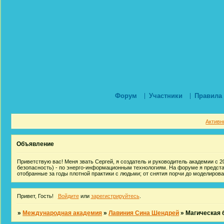
Форум
Участники
Правила
Активн
Объявление
Приветствую вас! Меня звать Сергей, я создатель и руководитель академии с 20
безопасность) - по энерго-информационным технологиям. На форуме я предст
отобранные за годы плотной практики с людьми; от снятия порчи до моделиров
Привет, Гость!
Войдите
или
зарегистрируйтесь
.
»
Международная академия
»
Лавиния Сина Шендрей
»
Магическая 