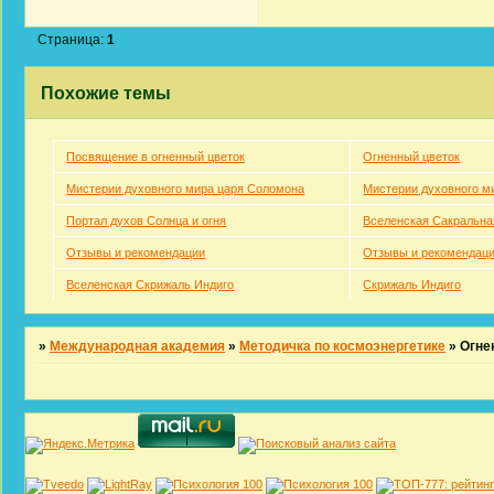
Страница:
1
Похожие темы
Посвящение в огненный цветок
Огненный цветок
Мистерии духовного мира царя Соломона
Мистерии духовного м
Портал духов Солнца и огня
Вселенская Сакральна
Отзывы и рекомендации
Отзывы и рекомендац
Вселенская Скрижаль Индиго
Скрижаль Индиго
»
Международная академия
»
Методичка по космоэнергетике
»
Огне