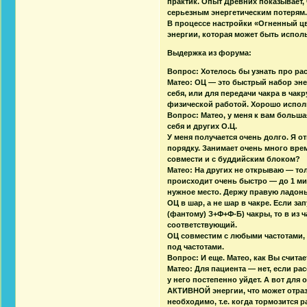
практик. Опыт Древних показывает, 
серьезным энергетическим потерям
В процессе настройки «Огненный цв
энергии, которая может быть испол
Выдержка из форума:
Вопрос: Хотелось бы узнать про р
Матео: ОЦ — это быстрый набор энерг
себя, или для передачи чакра в чак
физической работой. Хорошо испол
Вопрос: Матео, у меня к вам больша
себя и других О.Ц.
У меня получается очень долго. Я о
порядку. Занимает очень много вре
совмести и с буддийским блоком?
Матео: На других не открываю — то
происходит очень быстро — до 1 ми
нужное место. Держу правую ладон
ОЦ в шар, а не шар в чакре. Если за
(фантому) З+Ф+Ф-Б) чакры, то в из ч
соответствующий.
ОЦ совместим с любыми частотами, т
под частотами.
Вопрос: И еще. Матео, как Вы счита
Матео: Для пациента — нет, если ра
у него постепенно уйдет. А вот дл
АКТИВНОЙ энергии, что может отраз
необходимо, т.е. когда тормозится р