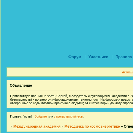
Форум
Участники
Правила
Активн
Объявление
Приветствую вас! Меня звать Сергей, я создатель и руководитель академии с 20
безопасность) - по энерго-информационным технологиям. На форуме я предст
отобранные за годы плотной практики с людьми; от снятия порчи до моделиров
Привет, Гость!
Войдите
или
зарегистрируйтесь
.
»
Международная академия
»
Методичка по космоэнергетике
»
Огне