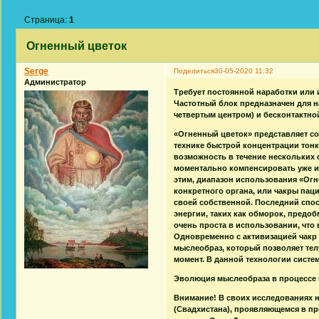
Страница:
1
Огненный цветок
Serge
Поделиться
30-05-2020 11:32
Администратор
Требует постоянной наработки или 
Частотный блок предназначен для н
четвертым центром) и бесконтактно
«Огненный цветок» представляет с
технике быстрой концентрации тонк
возможность в течение нескольких 
моментально компенсировать уже и
этим, диапазон использования «Огн
конкретного органа, или чакры паци
своей собственной. Последний спо
энергии, таких как обморок, предо
очень проста в использовании, что 
Одновременно с активизацией чакр 
мыслеобраз, который позволяет тел
момент. В данной технологии систе
Эволюция мыслеобраза в процессе 
Внимание! В своих исследованиях н
(Свадхистана), проявляющемся в п