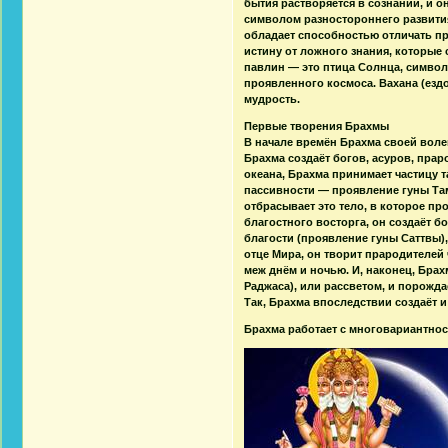
бытия растворяется в сознании, и 
символом разностороннего развития 
обладает способностью отличать пр
истину от ложного знания, которые 
павлин — это птица Солнца, символ 
проявленного космоса. Вахана (ез
мудрость.
Первые творения Брахмы
В начале времён Брахма своей волей
Брахма создаёт богов, асуров, пра
океана, Брахма принимает частицу т
пассивности — проявление гуны Тамас
отбрасывает это тело, в которое пр
благостного восторга, он создаёт бо
благости (проявление гуны Саттвы), 
отце Мира, он творит прародителей 
меж днём и ночью. И, наконец, Брах
Раджаса), или рассветом, и порожд
Так, Брахма впоследствии создаёт и
Брахма работает с многовариантнос