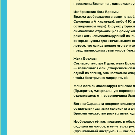
проявлена Вселенная, символизируе
Изображение бога Брахмы
Брахма изображается в виде четырё
Самаведа и Атхараведа), либо 4 Юги
сотворённом мире). В руках у Брах
символично отражающие Брахму как
реки Ганги, символизирующей изнач
которые нужны для отсчитывания вс
лотосе, что олицетворяет его вечн
представляющими семь миров (локи
Жена Брахмы
Согласно текстам Пуран, жена Брахмы
— являющаяся олицетворением свящ
одной из легенд, она настолько оча
чтобы безотрывно лицезреть её.
Жена бога символизирует женское 
(Пракрити), материальную первопри
отделившись от первопричины быти
Богиня Сарасвати покровительствует
создательница языка санскрита и алф
Брахмы множество разных имён, одно
Изображают её, как правило, в обра
сидящей на лотосе, в её четырёх ру
(музыкальный инструмент — как сим