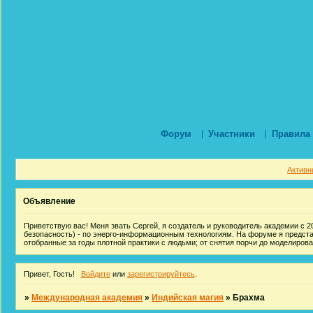
Форум
Участники
Правила
Активн
Объявление
Приветствую вас! Меня звать Сергей, я создатель и руководитель академии с 20
безопасность) - по энерго-информационным технологиям. На форуме я предст
отобранные за годы плотной практики с людьми; от снятия порчи до моделиров
Привет, Гость!
Войдите
или
зарегистрируйтесь
.
»
Международная академия
»
Индийская магия
»
Брахма