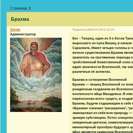
Страница:
1
Брахма
Serge
Поделиться
05-04-2023 14:25
Администратор
Бог - Творец, один из 3-х богов Тр
выросшего из пупа Вишну, в начале
Сарасвати. Имеет четыре головы и 
вечное существование.Брахма являе
хранитель на протяжении периода е
тройственный божественный союз ол
идею троичности Вселенной, так ка
различных её аспектах.
Брахма и сотворение Вселенной
Брахма — творец Вселенной со все
рождённым созданием во Вселенной
вселенского яйца Махадивьи. В нём
первооснова всего сущего, и создаё
Брахма, будучи содержащим в себе 
«Брахма» означает ‘расширение’, ‘у
эманировал из себя всю природу — 
зримую субстанцию. Лотос олицетво
священным цветком, символизирующ
миниатюрный прообраз будущего цве
яйцо является символом Вселенной,