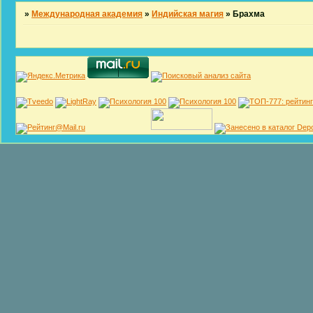
»
Международная академия
»
Индийская магия
»
Брахма