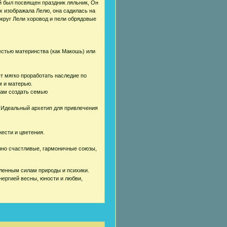
й был посвящен праздник ляльник, Он
х изображала Лелю, она садилась на
круг Лели хоровод и пели обрядовые
естью материнства (как Макошь) или
т мягко проработать наследие по
м и матерью.
кам создать семью
". Идеальный архетип для привлечения
ести и цветения.
нно счастливые, гармоничные союзы,
ленным силам природы и психики.
нергией весны, юности и любви,