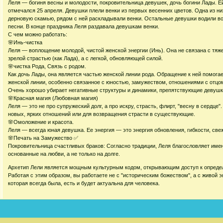
Леля — богиня весны и молодости, покровительница девушек, дочь богини Лады. Е
отмечался 25 апреля. Девушки плели венки из первых весенних цветов. Одна из ни
дерновую скамью, рядом с ней раскладывали венки. Остальные девушки водили во
песни. В конце праздника Леля раздавала девушкам венки.
С чем можно работать:
🌸Инь-чистка
Леля — воплощение молодой, чистой женской энергии (Инь). Она не связана с тяж
зрелой страстью (как Лада), а с легкой, обновляющей силой.
🌸чистка Рода, Связь с родом.
Как дочь Лады, она является частью женской линии рода. Обращение к ней помогае
женской линии, особенно связанное с юностью, замужеством, отношениями с отцо
Очень хорошо убирает негативные структуры и динамики, препятствующие девуш
🌸Красная магия (Любовная магия)
Леля — это не про супружеский долг, а про искру, страсть, флирт, "весну в сердце
новых, ярких отношений или для возвращения страсти в существующие.
🌸Омоложение и красота.
Леля — всегда юная девушка. Ее энергия — это энергия обновления, гибкости, свеж
🌸Печать на Замужество ✅
Покровительница счастливых браков: Согласно традиции, Леля благословляет име
основанные на любви, а не только на долге.
Архетип Лели является мощным культурным кодом, открывающим доступ к опреде
Работая с этим образом, вы работаете не с "историческим божеством", а с живой э
которая всегда была, есть и будет актуальна для человека.