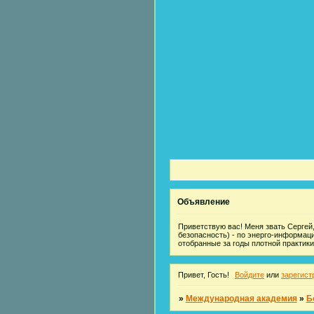
Объявление
Приветствую вас! Меня звать Сергей,
безопасность) - по энерго-информац
отобранные за годы плотной практики
Привет, Гость!
Войдите
или
зарегист
»
Международная академия
»
Б