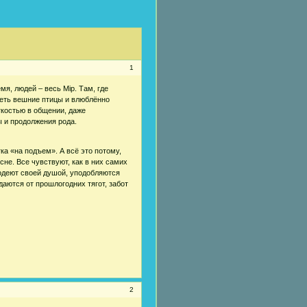
1
я, людей – весь Мiр. Там, где
петь вешние птицы и влюблённо
гкостью в общении, даже
 и продолжения рода.
ка «на подъем». А всё это потому,
не. Все чувствуют, как в них самих
лодеют своей душой, уподобляются
аются от прошлогодних тягот, забот
2