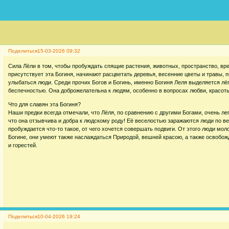
Поделиться
15-03-2026 09:32
Сила Лёли в том, чтобы пробуждать спящие растения, животных, пространство, врем
присутствует эта Богиня, начинают расцветать деревья, весенние цветы и травы, 
улыбаться люди. Среди прочих Богов и Богинь, именно Богиня Леля выделяется лё
беспечностью. Она доброжелательна к людям, особенно в вопросах любви, красоты
Что для славян эта Богиня?
Наши предки всегда отмечали, что Лёля, по сравнению с другими Богами, очень лег
что она отзывчива и добра к людскому роду! Её веселостью заражаются люди по вес
пробуждается что-то такое, от чего хочется совершать подвиги. От этого люди мо
Богине, они умеют также наслаждаться Природой, вешней красою, а также освобожд
и горестей.
Поделиться
10-04-2026 19:24