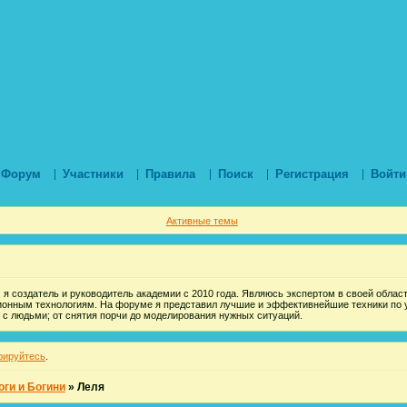
Форум
Участники
Правила
Поиск
Регистрация
Войти
Активные темы
 я создатель и руководитель академии с 2010 года. Являюсь экспертом в своей области
ионным технологиям. На форуме я представил лучшие и эффективнейшие техники по 
 с людьми; от снятия порчи до моделирования нужных ситуаций.
рируйтесь
.
оги и Богини
»
Леля