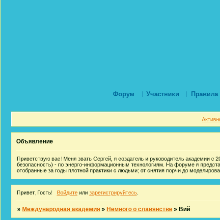
Форум
Участники
Правила
Активн
Объявление
Приветствую вас! Меня звать Сергей, я создатель и руководитель академии с 20
безопасность) - по энерго-информационным технологиям. На форуме я предст
отобранные за годы плотной практики с людьми; от снятия порчи до моделиров
Привет, Гость!
Войдите
или
зарегистрируйтесь
.
»
Международная академия
»
Немного о славянстве
»
Вий