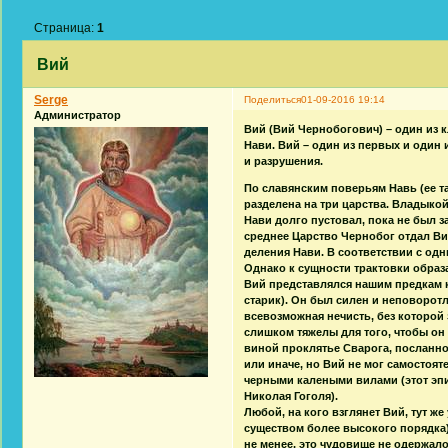
Страница:
1
Вий
Serge
Поделиться
01-09-2016 19:14
Администратор
Вий (Вий Чернобогович) – один из 
Нави. Вий – один из первых и один
и разрушения.
По славянским поверьям Навь (ее т
разделена на три царства. Владыко
Нави долго пустовал, пока не был 
среднее Царство Чернобог отдал Ви
деления Нави. В соответствии с од
Однако к сущности трактовки образ
Вий представлялся нашим предкам 
старик). Он был силен и неповорот
всевозможная нечисть, без которой 
слишком тяжелы для того, чтобы он
виной проклятье Сварога, посланно
или иначе, но Вий не мог самостоя
черными калеными вилами (этот эп
Николая Гоголя).
Любой, на кого взглянет Вий, тут ж
существом более высокого порядка)
не менее, это чудовище не одержал