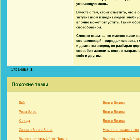
ужасающую мощь.
Вместе с тем, стоит отметить, что 
энтузиазмом изводит людей злобных 
вполне может отпустить. Таким обр
своеобразной.
Сложно сказать, что именно наши п
составляющей природы человека, гл
и движется вперед, не разбирая дор
способен изменить вектор направле
себе и другим.
Страница:
1
Похожие темы
Вий
Боги и Богини
Резы богов
Боги и Богини
Коляда
Боги и Богини
Сказы о Боге и Богах
Немного о славянстве
Высокочастотный блок Перуна
Высокочастотный блок