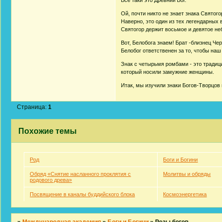
Ой, почти никто не знает знака Святого
Наверно, это один из тех легендарных 
Святогор держит восьмое и девятое неб
Вот, Белобога знаем! Брат -близнец Че
Белобог ответственен за то, чтобы наш
Знак с четырьмя ромбами - это традици
который носили замужние женщины.
Итак, мы изучили знаки Богов-Творцов 
Страница:
1
Похожие темы
Род
Боги и Богини
Обряд «Снятие насланного проклятия с
Молитвы и обряды
родового древа»
Посвящение в каналы буддийского блока
Космоэнергетика
»
Международная академия
»
Боги и Богини
»
Резы богов