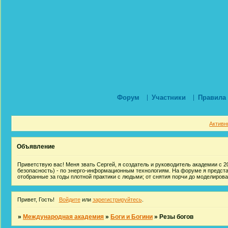
Форум
Участники
Правила
Активн
Объявление
Приветствую вас! Меня звать Сергей, я создатель и руководитель академии с 20
безопасность) - по энерго-информационным технологиям. На форуме я предст
отобранные за годы плотной практики с людьми; от снятия порчи до моделиров
Привет, Гость!
Войдите
или
зарегистрируйтесь
.
»
Международная академия
»
Боги и Богини
»
Резы богов