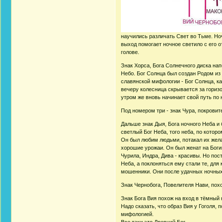
научились различать Свет во Тьме. Но
выход помогает ночное светило с его 
голове.
Знак Хорса, Бога Солнечного диска на
Небо. Бог Солнца был создан Родом из 
славянской мифологии - Бог Солнца, ка
вечеру колесница скрывается за горизо
утром же вновь начинает свой путь по
Под номером три - знак Чура, покровит
Дальше знак Дыя, Бога ночного Неба и 
светлый Бог Неба, того неба, по которо
Он был любим людьми, потакал их жел
хорошие урожаи. Он был женат на Богин
Чурила, Индра, Дива - красивы. Но по
Неба, а поклоняться ему стали те, для
мошенники. Они после удачных ночных
Знак Чернобога, Повелителя Нави, похо
Знак Бога Вия похож на вход в тёмный к
Надо сказать, что образ Вия у Гоголя,
мифологией.
Все таки это Древний Бог.