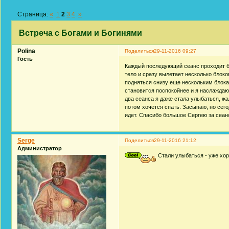
Страница:
«
1
2
3
4
»
Встреча с Богами и Богинями
Polina
Поделиться
29-11-2016 09:27
Гость
Каждый последующий сеанс проходит бо
тело и сразу вылетает несколько блок
подняться снизу еще нескольким блока
становится поспокойнее и я наслаждаю
два сеанса я даже стала улыбаться, ж
потом хочется спать. Засыпаю, но сего
идет. Спасибо большое Сергею за сеан
Serge
Поделиться
29-11-2016 21:12
Администратор
Стали улыбаться - уже хор