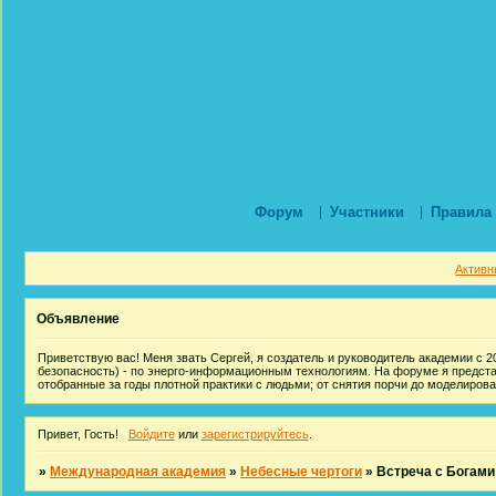
Форум
Участники
Правила
Активн
Объявление
Приветствую вас! Меня звать Сергей, я создатель и руководитель академии с 20
безопасность) - по энерго-информационным технологиям. На форуме я предст
отобранные за годы плотной практики с людьми; от снятия порчи до моделиров
Привет, Гость!
Войдите
или
зарегистрируйтесь
.
»
Международная академия
»
Небесные чертоги
»
Встреча с Богами