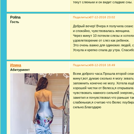
текут слюньки и он видит сладкие сны.
Polina
Поделиться
07-12-2016 23:02
Гость
Добрый вечер! Вчера я получила сеанс
и спокойно, чувствовалась женщина.
Через минут 10 потекли слезы и хотел
удовлетворение от слез как ребенок.
Это очень важно для одиноких людей, с
Уснула и крепко спала до утра. Спасиб
Ирина
Поделиться
08-12-2016 16:49
Абитуриент
Всем доброго часа.Прошла второй сеанс
минут,вот думаю сколько я могу зевать
запомнить конечно не могу. Хотела ещ
хорошей чистки от Велеса,я открывала 
чувствовать намного сильней энергию.д
заметил и почувствовал.что раньше так
слабенькая,я считаю что Велес поубир
сильно.Благодарю