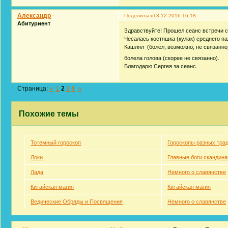
Александр
Поделиться
13-12-2016 16:18
Абитуриент
Здравствуйте! Прошел сеанс встречи 
Чесалась костяшка (кулак) среднего па
Кашлял (болел, возможно, не связанно)
болела голова (скорее не связанно).
Благодарю Сергея за сеанс.
Страница:
«
1
2
3
4
»
Похожие темы
Тотемный гороскоп
Гороскопы разных тра
Локи
Главные боги скандина
Лада
Немного о славянстве
Китайская магия
Китайская магия
Ведические Обряды и Посвящения
Немного о славянстве