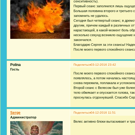
сенситивность).
Первый сеанс заполнился лишь ощущен
Большая половина второго и третьего с
запомнить не удалось.
Сегодня был четвертый сеанс; в дремо
другим, причем каждый в различных от
нарастающей, в какой-момент боль обр
несколько секунд возникло ощущение не
закончился.
Благодарю Сергея за эти сеансы! Над
После моего первого спокойного сеанса
Polina
Поделиться
03-12-2016 23:42
Гость
После моего первого спокойного сеанса
появлялось, а потом началась настоящ
снова пережила, поплакала и успокоил
Второй сеанс с Велесом был уже более
тело обмякает и опускается голова, так
проснулась отдохнувшей. Спасибо Сер
Serge
Поделиться
04-12-2016 11:51
Администратор
Велес активно блоки вытаскивает и тр