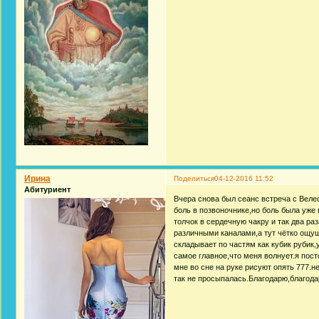
Ирина
Поделиться
04-12-2016 11:52
Абитуриент
Вчера снова был сеанс встреча с Веле
боль в позвоночнике,но боль была уже
толчок в сердечную чакру и так два ра
различными каналами,а тут чётко ощущ
складывает по частям как кубик рубик,
самое главное,что меня волнует.я пост
мне во сне на руке рисуют опять 777.не
так не просыпалась.Благодарю,благода