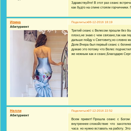
Здравствуйте! В этот раз сеанс встреч
как будто на спине стояли горчичники.
Ирина
Поделиться
06-12-2016 18:19
Абитуриент
Третий сеанс с Велесом прошли без бо
плохо,не знаю с чем связано,так как п
дальше пойду к Световиту,но словно м
Доле.Вчера был первый сеанс с богине
думаю это потому что Велес подчистил
же нежным как и сеанс,Благодарю Серг
Нелли
Поделиться
07-12-2016 22:52
Абитуриент
Всем привет! Прошла сеанс с Богом П
внутреннее спокойствие что захотелос
часа но нужно вставать на работу. Это