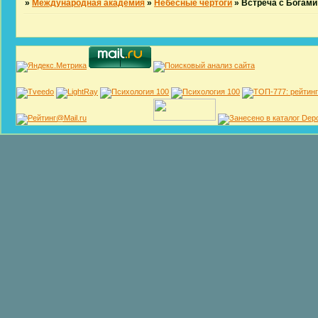
»
Международная академия
»
Небесные чертоги
»
Встреча с Богами