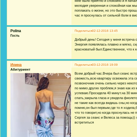
Мне было приятно и спокойно и я нача
мелодия уверенная и спокойная как мы
поплакать о жизни, но это быстро прош
час я проснулась от сильной боли в ви
Polina
Поделиться
02-12-2016 13:45
Гость
Добрый день! Сегодня у меня встреча 
Энергия появлялась плавно и мягко, си
красноватый был.Единственное, что к к
Ирина
Поделиться
03-12-2016 19:09
Абитуриент
Всем добрый час.Вчера был сеанс встр
свежесть,всю квартиру освежила эта с
позвоночник очень сильно.через некот
по мимо других проблем,я знаю как из
успеваю.Просидела 40 минут.на 30 мину
спать,закрыла глаза и увидела фиолето
не такие как всегда видишь сны,но ког
помню,он был первым,где то я ходила,б
что то говорит,но когда проснулась не
Сергея за сеанс и Велеса за помощь))
встретиться