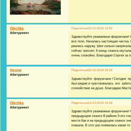
Olechka
Поделиться
10-12-2016 10:52
Абитуриент
Здравствуйте уважаемые форумчане! С
все тело. Началась настоящая чистка.
рвались наружу. Шея сильно напрягал
сейчас треснет. К концу сеанса окутал
очень спокойно. Благодарю Сергея за 
Нелли
Поделиться
10-12-2016 18:26
Абитуриент
Здравствуйте форумчане ! Сегодня про
был рядом и чувствовалась его забота
спокойствие на душе. Благодарю Маст
Olechka
Поделиться
12-12-2016 10:29
Абитуриент
Здравствуйте уважаемые форумчане! С
предыдущем сеансе В районе 3-его гл
месте.Как и на предыдущем сеансе эн
плакала. В этот раз появилась какая т