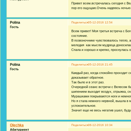
Привет всем.встречалась сегодня с Ве
пор его ощущаю.Очень надеюсь ночью 
Polina
Поделиться
05-12-2016 12:54
Гость
Всем привет! Моя третья встреча с Бо
состояние.
В позвоночнике чувствовалось тепло, 
мелодия как мысли мудреца доносилас
Спала и хорошо и крепко, проснулась 
Polina
Поделиться
05-12-2016 21:45
Гость
Каждый раз, когда спокойно проходит 
доказывает обратное.
Так было и в этот раз.
Очередной сеанс встречи с Велесом бы
шипением выходит воздух, отрыжка, ск
Мурашками покрываются ноги и немного
Но я стала немного нервной, вышла в м
успокоительное.
Значит еще не весь негатив ушел, буд
Olechka
Поделиться
06-12-2016 10:34
Абитуриент