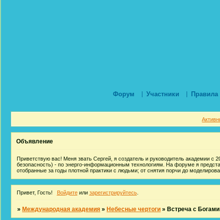
Форум
Участники
Правила
Активн
Объявление
Приветствую вас! Меня звать Сергей, я создатель и руководитель академии с 20
безопасность) - по энерго-информационным технологиям. На форуме я предст
отобранные за годы плотной практики с людьми; от снятия порчи до моделиров
Привет, Гость!
Войдите
или
зарегистрируйтесь
.
»
Международная академия
»
Небесные чертоги
»
Встреча с Богами