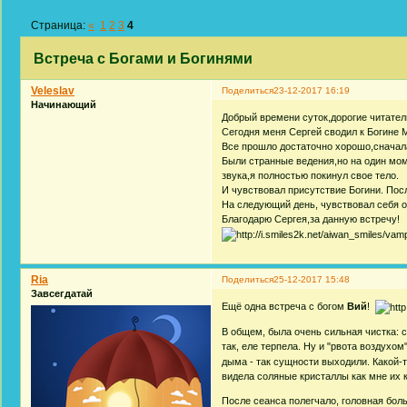
Страница:
«
1
2
3
4
Встреча с Богами и Богинями
Veleslav
Поделиться
23-12-2017 16:19
Начинающий
Добрый времени суток,дорогие читател
Сегодня меня Сергей сводил к Богине 
Все прошло достаточно хорошо,сначала
Были странные ведения,но на один мом
звука,я полностью покинул свое тело.
И чувствовал присутствие Богини. Пос
На следующий день, чувствовал себя о
Благодарю Сергея,за данную встречу!
Ria
Поделиться
25-12-2017 15:48
Завсегдатай
Ещё одна встреча с богом
Вий
!
В общем, была очень сильная чистка: с
так, еле терпела. Ну и "рвота воздухо
дыма - так сущности выходили. Какой-т
видела соляные кристаллы как мне их к
После сеанса полегчало, головная бол