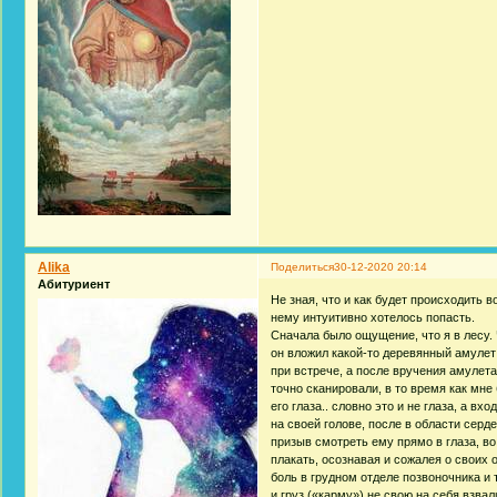
Alika
Поделиться
30-12-2020 20:14
Абитуриент
Не зная, что и как будет происходить 
нему интуитивно хотелось попасть.
Сначала было ощущение, что я в лесу. 
он вложил какой-то деревянный амулет
при встрече, а после вручения амулет
точно сканировали, в то время как мне
его глаза.. словно это и не глаза, а вх
на своей голове, после в области серд
призыв смотреть ему прямо в глаза, в
плакать, осознавая и сожалея о своих 
боль в грудном отделе позвоночника и 
и груз («карму») не свою на себя взва