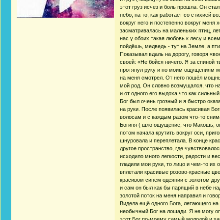
этот груз исчез и боль прошла. Он ста
небо, на то, как работает со стихией в
вокруг него и постепенно вокруг меня 
засматривалась на маленьких птиц, лет
нас у обоих такая любовь к лесу и все
пойдёшь, медведь - тут на Земле, а пт
Показывал вдаль на дорогу, говоря «вон
своей: «Не бойся ничего. Я за спиной т
протянул руку и по моим ощущениям мы
на меня смотрел. От него пошёл мощны
мой род. Он словно возмущался, что н
и от одного его выдоха что как сильны
Бог был очень грозный и я быстро оказ
на руки. После появилась красивая Бо
волосам и с каждым разом что-то сним
Богиня ( шло ощущение, что Макошь, он
потом начала крутить вокруг оси, приг
шнуровала и переплетала. В конце кра
другое пространство, где чувствовалос
исходило много легкости, радости и ве
гладили мои руки, то лицо и чем-то их
вплетали красивые розово-красные цве
красивом синем одеянии с золотом друг
и сам он был как бы парящий в небе на
золотой поток на меня направил и гово
Видела ещё одного Бога, летающего на 
необычный Бог на лошади. Я не могу о
этот Бог по-моему самый молодой и ха