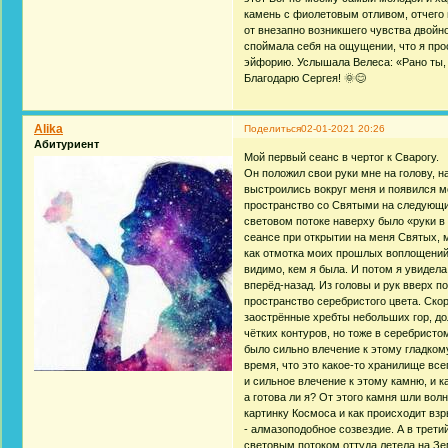
камень с фиолетовым отливом, отчего м
от внезапно возникшего чувства двойно
споймала себя на ощущении, что я про
эйфорию. Услышала Велеса: «Рано ты, 
Благодарю Сергея! 🌞😊
Alika
Поделиться
02-01-2021 20:26
Абитуриент
Мой первый сеанс в чертог к Сварогу.
Он положил свои руки мне на голову, н
выстроились вокруг меня и появился м
пространство со Святыми на следующий
световом потоке наверху было «руки в 
сеансе при открытии на меня Святых,
как отмотка моих прошлых воплощений.
видимо, кем я была. И потом я увидела
вперёд-назад. Из головы и рук вверх п
пространство серебристого цвета. Ско
заострённые хребты небольших гор, дол
чётких контуров, но тоже в серебристо
было сильно влечение к этому гладком
время, что это какое-то хранилище все
и сильное влечение к этому камню, и к
а готова ли я? От этого камня шли вол
картинку Космоса и как происходит взр
- алмазоподобное созвездие. А в трети
световым потоком оттуда летела на Зе