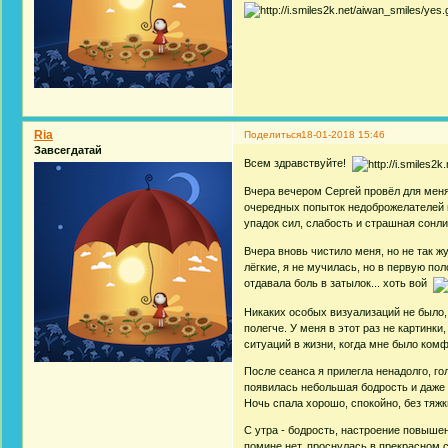
Ria
Поделиться
18-01-2018 15:46
Завсегдатай
Всем здравствуйте!
Вчера вечером Сергей провёл для мен
очередных попыток недоброжелателей н
упадок сил, слабость и страшная сонл
Вчера вновь чистило меня, но не так жу
лёгкие, я не мучилась, но в первую по
отдавала боль в затылок... хоть вой
Никаких особых визуализаций не было,
полегче. У меня в этот раз не картинк
ситуаций в жизни, когда мне было комф
После сеанса я прилегла ненадолго, го
появилась небольшая бодрость и даже
Ночь спала хорошо, спокойно, без тяжк
С утра - бодрость, настроение повышен
помине нет, проснулась в прекрасном 