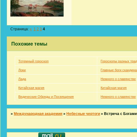
Страница:
«
1
2
3
4
Похожие темы
Тотемный гороскоп
Гороскопы разных тра
Локи
Главные боги скандина
Лада
Немного о славянстве
Китайская магия
Китайская магия
Ведические Обряды и Посвящения
Немного о славянстве
»
Международная академия
»
Небесные чертоги
»
Встреча с Богами