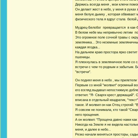
Держись всегда меня , мои ключи помог
Он делает жест в небо, у меня в руках 
меня белую дымку , которая обвивает 
физического тела я вдруг стала белой 
Мудрец-Белобог превращается в как-буд
В белом небе мы непривычно летим по
Это огромное поле сочной травы с окр
земляника... Это неземные земляничн
каждая ягодка...
На дальнем краю простора ярко светит
пшеницы.
Я плюхнулась в земляничное поле со сл
встречи с чем-то родным и забытым. Б
"встречи".
Он поднял меня в небо , мы прилетели
Первым со мной "молвил" огромный вои
его взгляд выдавал непостижмую доблес
ответил: "Я- Сварги крест держащий". 
вписана в отдельный квадратик, "текст
такое. И молвил он как Отец строгий: "
Я совсем не понимала, кто такой "Сварг
него прощения.
А он молвил: "Прощена давно нами как 
Никогда на Земле я не видела настоль
меня, и далее в небо...
Резко начали меняться просторы, сады,