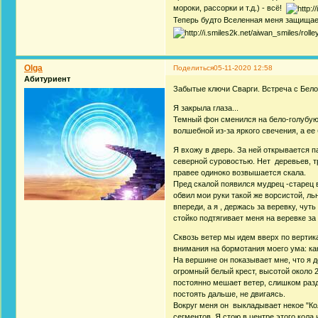
мороки, рассорки и т.д.) - всё!
Теперь будто Вселенная меня защищае
Olga
Поделиться
05-11-2020 12:58
Абитуриент
Забытые ключи Сварги. Встреча с Бел
Я закрыла глаза...
Темный фон сменился на бело-голубую 
волшебной из-за яркого свечения, а е
Я вхожу в дверь. За ней открывается 
северной суровостью. Нет деревьев, тра
правее одиноко возвышается скала.
Пред скалой появился мудрец -старец 
обвил мои руки такой же ворсистой, ль
впереди, а я , держась за веревку, чуть
стойко подтягивает меня на веревке за
Сквозь ветер мы идем вверх по вертик
внимания на бормотания моего ума: как 
На вершине он показывает мне, что я д
огромный белый крест, высотой около 2
постоянно мешает ветер, слишком разд
постоять дальше, не двигаясь.
Вокруг меня он выкладывает некое "Кол
сегментов. Я стою в центре этого кола