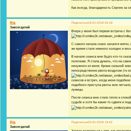
Как всегда, благодарность Сергею за 
Ria
Поделиться
19-01-2018 04:19
Завсегдатай
Вчера у меня был первая встреча с бо
С самого начала сеанс начался мягко, м
же время стало немного холодно и весь
В начале сеанса мне будто кто-то сказ
полочкам. Я стала думать, что на само
ненужного из меня. Кроме сильной зев
непосредственно рвота воздухом (то ес
сеансов и встреч, когда меня подобное
подобного приступа рвоты мне легчало,
лужицы.
После сеанса мне стало тепло и споко
судьбе и хотя бы какие-то сдвиги и по
Ria
Поделиться
23-01-2018 19:42
Завсегдатай
Хотела поделиться с тем, как продолжа