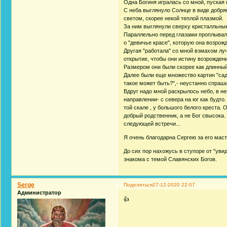
Одна Богиня игралась со мной, пуская 
С неба выглянуло Солнце в виде добря
светом, скорее некой теплой плазмой.
За ним выглянули сверху кристалльные
Параллельно перед глазами проплывал
о "девичье красе", которую она возрожд
Другая "работала" со мной взмахом луч
открытие, чтобы они истину возрожден
Размером они были скорее как длинный 
Далее были еще множество картин "сада
такое может быть?",- неустанно спраши
Вдруг надо мной раскрылось небо, в не
направлении- с севера на юг как будто.
той скале , у большого белого креста.
добрый родственник, а не Бог свысока.
следующей встречи...
Я очень благодарна Сергею за его маст
До сих пор нахожусь в ступоре от "уви
знакома с темой Славянских Богов.
Serge
Поделиться
27-12-2020 22:07
Администратор
👍