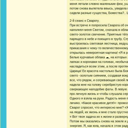
меня летали словно маленькие феи, ушл
потом снова вылетела ввысь, увидела 
сидели разные существа, Божества?.. Ш
2-й сеанс к Сварогу.
При встрече я попросила Сварога об о
наполнял меня Светом, сначала в обла
свето-золотое свечение. Приятные тёпл
парящего в небе и поющего в трубу. Сп
выстроилась световая лестница, веду
прикасания к чему-то величественном
открылась невероятная картина! «Я в р
Белые курчавые облака ☁, на которых 
лапках и коронами на головах, необыч
насладиться всем этим, а после протя
Царица! Ее красота настолько была Бо
свето -золотым сиянием, создавая вок
все, что рядом, и согревающая своей л
надела мне на голову серебристую коро
сверкающее наподобие фаты. В левую л
про личную жизнь и чтобы слушала сер
Одного я взяла на руки. Радость меня 
личико. «Какое красивое дитя!»- промо
Сварог спросил, что интересно мне? «
на людей, их жизнь и мне стало грустно..
« Вот твоя задача их к жизни и разверну
Потом мы оказались снова на земле и д
энергию. Я, как юла, начала в этом ра