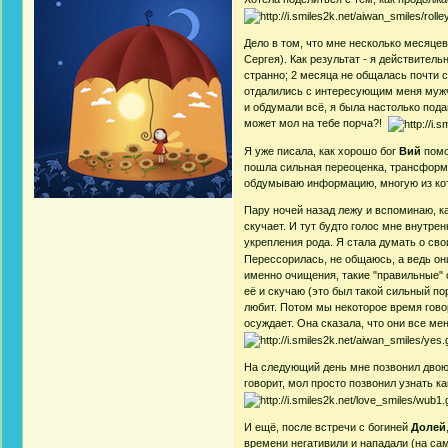
Дело в том, что мне несколько месяцев
Сергея). Как результат - я действител
странно; 2 месяца не общалась почти 
отдалились с интересующим меня мужчи
и обдумали всё, я была настолько подав
может мол на тебе порча?!
Я уже писала, как хорошо бог
Вий
помо
пошла сильная переоценка, трансформа
обдумываю информацию, многую из кото
Пару ночей назад лежу и вспоминаю, ка
скучает. И тут будто голос мне внутре
укрепления рода. Я стала думать о сво
Перессорилась, не общаюсь, а ведь они
именно очищения, такие "правильные" 
её и скучаю (это был такой сильный по
любит. Потом мы некоторое время говор
осуждает. Она сказала, что они все мен
На следующий день мне позвонил двоюро
говорит, мол просто позвонил узнать ка
И ещё, после встречи с богиней
Долей
времени негативили и нападали (на сам