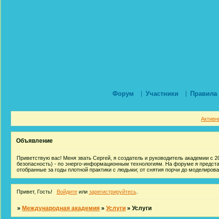
Форум
Участники
Правила
Активн
Объявление
Приветствую вас! Меня звать Сергей, я создатель и руководитель академии с 20
безопасность) - по энерго-информационным технологиям. На форуме я предст
отобранные за годы плотной практики с людьми; от снятия порчи до моделиров
Привет, Гость!
Войдите
или
зарегистрируйтесь
.
»
Международная академия
»
Услуги
»
Услуги