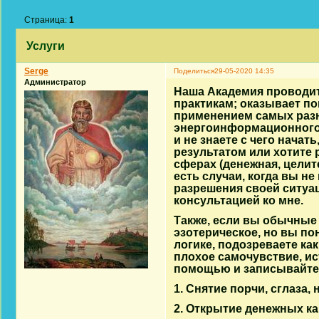
Страница:
1
Услуги
Serge
Поделиться
29-05-2020 14:35
Администратор
Наша Академия проводи
практикам; оказывает п
применением самых разн
энергоинформационного 
и не знаете с чего начат
результатом или хотите 
сферах (денежная, целит
есть случаи, когда вы не
разрешения своей ситуац
консультацией ко мне.
Также, если вы обычные 
эзотерическое, но вы по
логике, подозреваете как
плохое самочувствие, и
помощью и записывайтес
1. Снятие порчи, сглаза, 
2. Открытие денежных ка