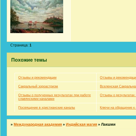
Страница:
1
Похожие темы
Отзывы и рекомендации
Отзывы и рекомендац
Сакральный зороастризм
Вселенская Сакральна
Отзывы о полученных результатах при работе
Отзывы о результатах
славянскими каналами
Посвящение в христианские каналы
Ключи на обращение к
»
Международная академия
»
Индийская магия
»
Лакшми