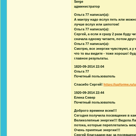
Serge
администратор
Ольга 77 написал(а):
А мантру надо вслух петь или можн
лучше вслух или шепотом!
Ольга 77 написал(а):
Сергей, а если я сразу 2 раза буду
сначала одному читаете, потом друг
Ольга 77 написал(а):
Смотрю, все энергии чувствуют, а у 
что то вы видите - тоже хорошо! буд
главное результаты.
1820-09-2014 22:04
Ольга 77
Почетный пользователь
Спасибо Сергей!
https://upforme.ru/u
1920-09-2014 22:44
Елена Север
Почетный пользователь
Доброго времени всем!!!
Сегодня получила посвящение в кан
Великолепные энергии!!! Видела Ла
потока, которые переплетались меж
Очень приятные энергии!!!
Сергей благодарю вас за посвящени