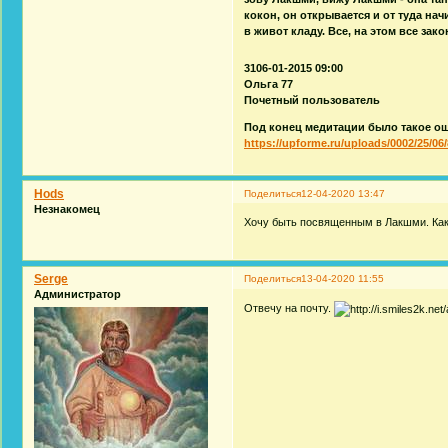
кокон, он открывается и от туда на
в живот кладу. Все, на этом все зак
3106-01-2015 09:00
Ольга 77
Почетный пользователь
Под конец медитации было такое ощу
https://upforme.ru/uploads/0002/25/06/
Hods
Поделиться
12-04-2020 13:47
Незнакомец
Хочу быть посвященным в Лакшми. Ка
Serge
Поделиться
13-04-2020 11:55
Администратор
Отвечу на почту.