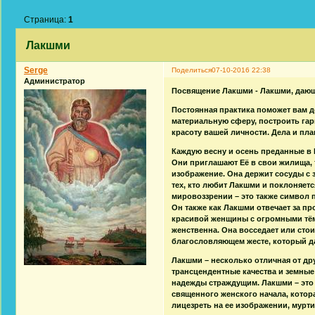
Страница:
1
Лакшми
Serge
Поделиться
07-10-2016 22:38
Администратор
Посвящение Лакшми - Лакшми, дающ
Постоянная практика поможет вам д
материальную сферу, построить гар
красоту вашей личности. Дела и пла
Каждую весну и осень преданные в 
Они приглашают Её в свои жилища, 
изображение. Она держит сосуды с 
тех, кто любит Лакшми и поклоняет
мировоззрении – это также символ 
Он также как Лакшми отвечает за п
красивой женщины с огромными тёмн
женственна. Она восседает или стои
благословляющем жесте, который да
Лакшми – несколько отличная от дру
трансцендентные качества и земные 
надежды страждущим. Лакшми – это
священного женского начала, кото
лицезреть на ее изображении, мурти