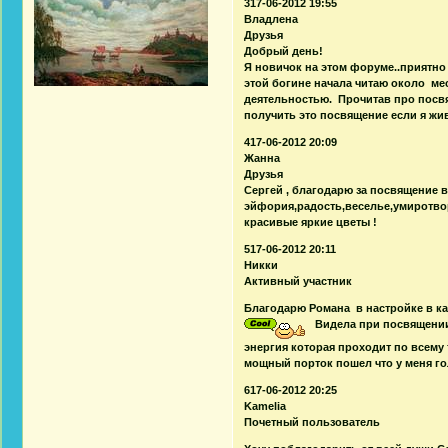
317-06-2012 19:55
Владлена
Друзья
Добрый день!
Я новичок на этом форуме..приятн
этой богине начала читаю около ме
деятельностью. Прочитав про посв
получить это посвящение если я жи
417-06-2012 20:09
Жанна
Друзья
Сергей , благодарю за посвящение 
эйфория,радость,веселье,умиротвор
красивые яркие цветы !
517-06-2012 20:11
Никки
Активный участник
Благодарю Романа в настройке в ка
Видела при посвящении в
энергия которая проходит по всему т
мощный порток пошел что у меня го
617-06-2012 20:25
Kamelia
Почетный пользователь