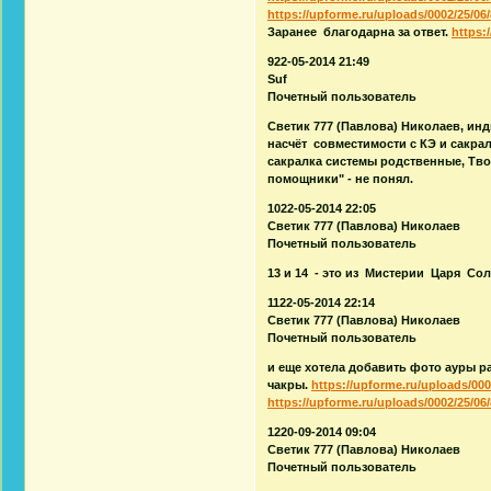
https://upforme.ru/uploads/0002/25/06/
Заранее благодарна за ответ.
https:
922-05-2014 21:49
Suf
Почетный пользователь
Светик 777 (Павлова) Николаев, инд
насчёт совместимости с КЭ и сакра
сакралка системы родственные, Твор
помощники" - не понял.
1022-05-2014 22:05
Светик 777 (Павлова) Николаев
Почетный пользователь
13 и 14 - это из Мистерии Царя Со
1122-05-2014 22:14
Светик 777 (Павлова) Николаев
Почетный пользователь
и еще хотела добавить фото ауры ра
чакры.
https://upforme.ru/uploads/000
https://upforme.ru/uploads/0002/25/06/
1220-09-2014 09:04
Светик 777 (Павлова) Николаев
Почетный пользователь