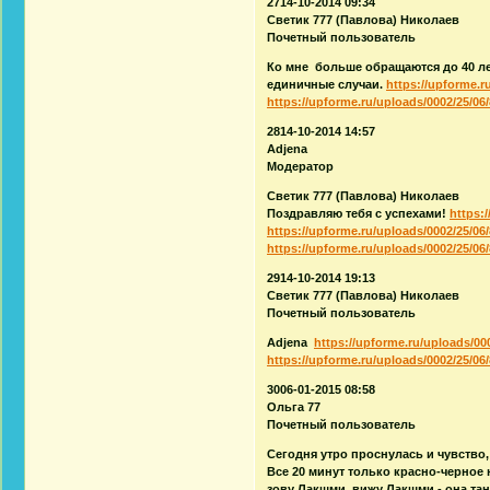
2714-10-2014 09:34
Светик 777 (Павлова) Николаев
Почетный пользователь
Ко мне больше обращаются до 40 лет
единичные случаи.
https://upforme.r
https://upforme.ru/uploads/0002/25/06/
2814-10-2014 14:57
Adjena
Модератор
Светик 777 (Павлова) Николаев
Поздравляю тебя с успехами!
https:
https://upforme.ru/uploads/0002/25/06/
https://upforme.ru/uploads/0002/25/06/
2914-10-2014 19:13
Светик 777 (Павлова) Николаев
Почетный пользователь
Adjena
https://upforme.ru/uploads/000
https://upforme.ru/uploads/0002/25/06/
3006-01-2015 08:58
Ольга 77
Почетный пользователь
Сегодня утро проснулась и чувство,
Все 20 минут только красно-черное 
зову Лакшми, вижу Лакшми - она та