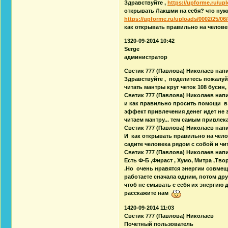
Здравствуйте ,
https://upforme.ru/upl
открывать Лакшми на себя? что ну
https://upforme.ru/uploads/0002/25/06/
как открывать правильно на человек
1320-09-2014 10:42
Serge
администратор
Светик 777 (Павлова) Николаев напи
Здравствуйте , поделитесь пожалуй
читать мантры круг четок 108 бусин
Светик 777 (Павлова) Николаев напи
и как правильно просить помощи 
эффект привлечения денег идет не з
читаем мантру... тем самым привлек
Светик 777 (Павлова) Николаев напи
И как открывать правильно на чело
садите человека рядом с собой и чи
Светик 777 (Павлова) Николаев напи
Есть Ф-Б ,Фираст , Хумо, Митра ,Тв
.Но очень нравятся энергии совмеща
работаете сначала одним, потом др
чтоб не смывать с себя их энергию
расскажите нам
1420-09-2014 11:03
Светик 777 (Павлова) Николаев
Почетный пользователь