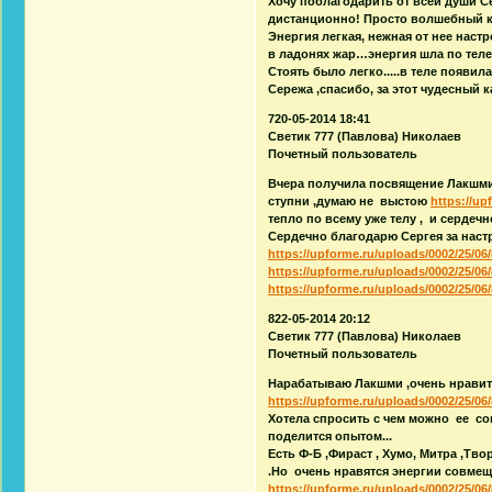
Хочу поблагодарить от всей души С
дистанционно! Просто волшебный к
Энергия легкая, нежная от нее нас
в ладонях жар…энергия шла по тел
Стоять было легко.....в теле появи
Сережа ,спасибо, за этот чудесный к
720-05-2014 18:41
Светик 777 (Павлова) Николаев
Почетный пользователь
Вчера получила посвящение Лакшми 
ступни ,думаю не выстою
https://up
тепло по всему уже телу , и сердеч
Сердечно благодарю Сергея за нас
https://upforme.ru/uploads/0002/25/06/
https://upforme.ru/uploads/0002/25/06/
https://upforme.ru/uploads/0002/25/06/
822-05-2014 20:12
Светик 777 (Павлова) Николаев
Почетный пользователь
Нарабатываю Лакшми ,очень нравится 
https://upforme.ru/uploads/0002/25/06/
Хотела спросить с чем можно ее с
поделится опытом...
Есть Ф-Б ,Фираст , Хумо, Митра ,Тв
.Но очень нравятся энергии совмеща
https://upforme.ru/uploads/0002/25/06/