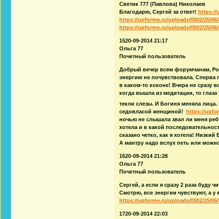
Светик 777 (Павлова) Николаев
Благодарю, Сергей за ответ!
https://
https://upforme.ru/uploads/0002/25/06/
https://upforme.ru/uploads/0002/25/06/
1520-09-2014 21:17
Ольга 77
Почетный пользователь
Добрый вечер всем форумчанам, Ром
энергию не почувствовала. Сперва 
в каком-то коконе! Вчера не сразу 
когда вышла из медитации, то глаз
текли слезы. И Богиня меняла лица.
седовласой женщиной!
https://upfo
ночью не слышала звал ли меня ребе
хотела и в какой последовательност
сказано четко, как я хотела! Низки
А мантру надо вслух петь или можн
1620-09-2014 21:28
Ольга 77
Почетный пользователь
Сергей, а если я сразу 2 раза буду
Смотрю, все энергии чувствуют, а у 
https://upforme.ru/uploads/0002/25/06/
1720-09-2014 22:03