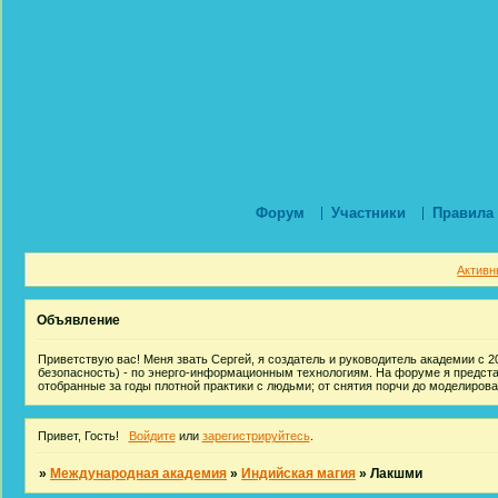
Форум
Участники
Правила
Активн
Объявление
Приветствую вас! Меня звать Сергей, я создатель и руководитель академии с 20
безопасность) - по энерго-информационным технологиям. На форуме я предст
отобранные за годы плотной практики с людьми; от снятия порчи до моделиров
Привет, Гость!
Войдите
или
зарегистрируйтесь
.
»
Международная академия
»
Индийская магия
»
Лакшми