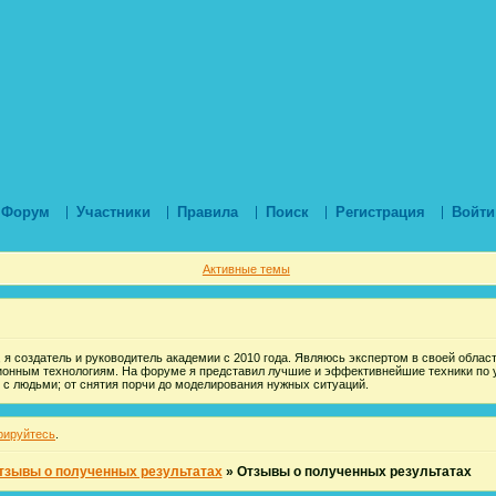
Форум
Участники
Правила
Поиск
Регистрация
Войти
Активные темы
 я создатель и руководитель академии с 2010 года. Являюсь экспертом в своей области
ионным технологиям. На форуме я представил лучшие и эффективнейшие техники по 
 с людьми; от снятия порчи до моделирования нужных ситуаций.
рируйтесь
.
тзывы о полученных результатах
»
Отзывы о полученных результатах