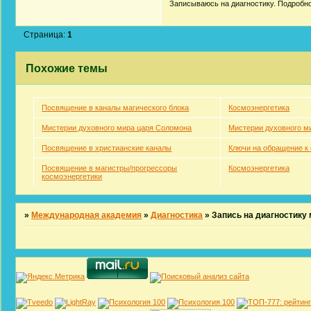
Записываюсь на диагностику. Подробно
Страница:
1
Похожие темы
Посвящение в каналы магического блока
Космоэнергетика
Мистерии духовного мира царя Соломона
Мистерии духовного м
Посвящение в христианские каналы
Ключи на обращение к
Посвящение в магистры/прогрессоры
Космоэнергетика
космоэнергетики
»
Международная академия
»
Диагностика
»
Запись на диагностику