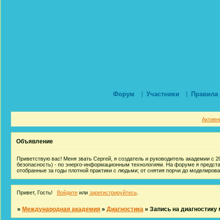
Форум
Участники
Правила
Активн
Объявление
Приветствую вас! Меня звать Сергей, я создатель и руководитель академии с 20
безопасность) - по энерго-информационным технологиям. На форуме я предст
отобранные за годы плотной практики с людьми; от снятия порчи до моделиров
Привет, Гость!
Войдите
или
зарегистрируйтесь
.
»
Международная академия
»
Диагностика
»
Запись на диагностику